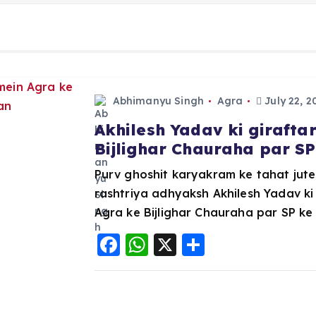
Abhimanyu Singh
Agra
July 22, 2
Akhilesh Yadav ki girafta
Bijlighar Chauraha par S
Purv ghoshit karyakram ke tahat jut
rashtriya adhyaksh Akhilesh Yadav ki
Agra ke Bijlighar Chauraha par SP ke
F
W
X
S
a
h
h
c
a
a
e
ts
re