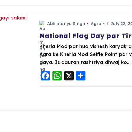
b
A
o
p
Abhimanyu Singh
Agra
July 22, 2
o
p
k
National Flag Day par Tir
Kheria Mod par hua vishesh karyakra
Agra ke Kheria Mod Selfie Point par 
gaya. Is dauran rashtriya dhwaj ko…
F
W
X
S
a
h
h
c
a
a
e
ts
re
b
A
o
p