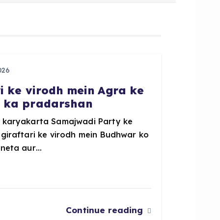
026
ri ke virodh mein Agra ke
P ka pradarshan
e karyakarta Samajwadi Party ke
 giraftari ke virodh mein Budhwar ko
 neta aur…
Continue reading