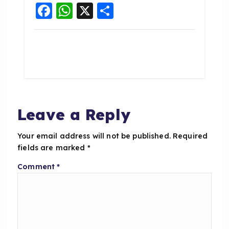
F
W
X
S
a
h
h
c
a
a
e
ts
re
b
A
o
p
o
p
Leave a Reply
k
Your email address will not be published.
Required
fields are marked
*
Comment
*