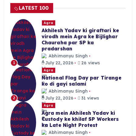
LATEST 100
Agra
Akhilesh Yadav ki giraftari ke
virodh mein Agra ke Bijlighar
Chauraha par SP ka
pradarshan
Abhimanyu Singh
July 22, 2026
26 views
1
Agra
National Flag Day par Tirange
ko di gayi salami
Abhimanyu Singh
July 22, 2026
31 views
2
Agra
Agra mein Akhilesh Yadav ki
Custody ke khilaf SP Workers
ka Late Night Protest
Abhimanyu Singh