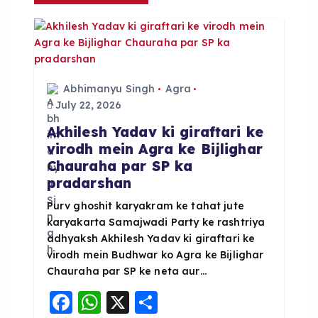
i
g
a
Abhimanyu Singh
Agra
t
July 22, 2026
Akhilesh Yadav ki giraftari ke
i
virodh mein Agra ke Bijlighar
Chauraha par SP ka
o
pradarshan
Purv ghoshit karyakram ke tahat jute
n
karyakarta Samajwadi Party ke rashtriya
adhyaksh Akhilesh Yadav ki giraftari ke
virodh mein Budhwar ko Agra ke Bijlighar
Chauraha par SP ke neta aur…
F
W
X
S