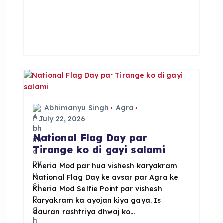
a
h
h
c
a
a
e
ts
re
b
A
o
p
o
p
k
Abhimanyu Singh
Agra
July 22, 2026
National Flag Day par
Tirange ko di gayi salami
Kheria Mod par hua vishesh karyakram
National Flag Day ke avsar par Agra ke
Kheria Mod Selfie Point par vishesh
karyakram ka ayojan kiya gaya. Is
dauran rashtriya dhwaj ko…