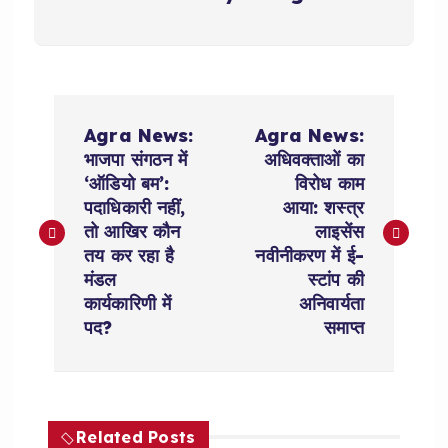
P
Agra News:
Agra News:
o
भाजपा संगठन में
अधिवक्ताओं का
‘ऑडियो बम’:
विरोध काम
s
पदाधिकारी नहीं,
आया: शस्त्र
तो आखिर कौन
लाइसेंस
t
तय कर रहा है
नवीनीकरण में ई-
मंडल
स्टांप की
n
कार्यकारिणी में
अनिवार्यता
पद?
समाप्त
a
v
Related Posts