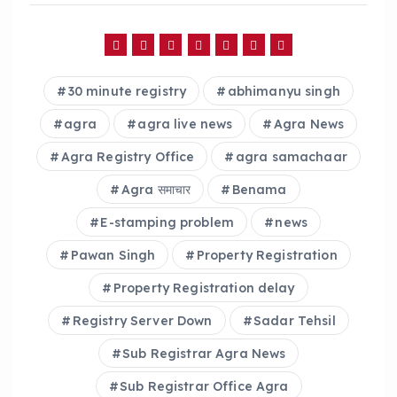
c
a
a
e
ts
re
b
A
o
p
30 minute registry
abhimanyu singh
o
p
agra
agra live news
Agra News
k
Agra Registry Office
agra samachaar
Agra समाचार
Benama
E-stamping problem
news
Pawan Singh
Property Registration
Property Registration delay
Registry Server Down
Sadar Tehsil
Sub Registrar Agra News
Sub Registrar Office Agra