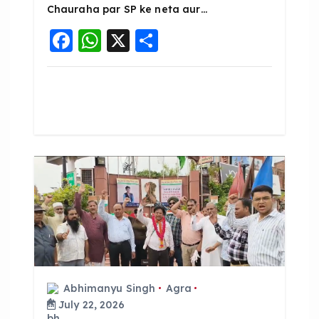
Chauraha par SP ke neta aur…
F
W
X
S
a
h
h
c
a
a
e
ts
re
b
A
o
p
o
p
k
Abhimanyu Singh
Agra
July 22, 2026