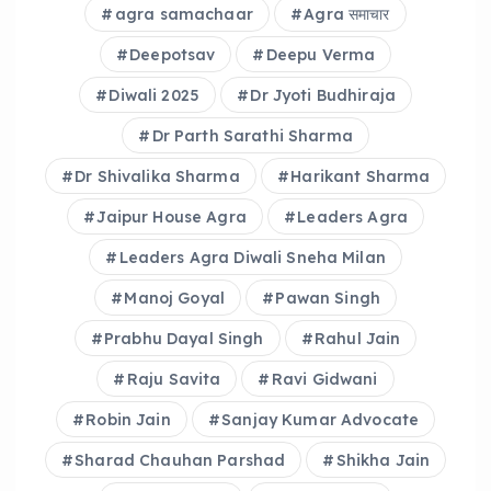
o
p
agra samachaar
Agra समाचार
k
Deepotsav
Deepu Verma
Diwali 2025
Dr Jyoti Budhiraja
Dr Parth Sarathi Sharma
Dr Shivalika Sharma
Harikant Sharma
Jaipur House Agra
Leaders Agra
Leaders Agra Diwali Sneha Milan
Manoj Goyal
Pawan Singh
Prabhu Dayal Singh
Rahul Jain
Raju Savita
Ravi Gidwani
Robin Jain
Sanjay Kumar Advocate
Sharad Chauhan Parshad
Shikha Jain