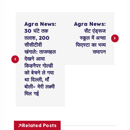
P
Agra News:
Agra News:
o
30 घंटे तक
सेंट एंड्रूज
तलाश, 200
स्कूल में अप्सा
s
सीसीटीवी
फिएस्टा का भव्य
खंगाले: ताजमहल
समापन
t
देखने आया
किडनैपर गोल्डी
n
को बेचने ले गया
था दिल्ली, माँ
a
बोली- मेरी लक्ष्मी
मिल गई
v
i
Related Posts