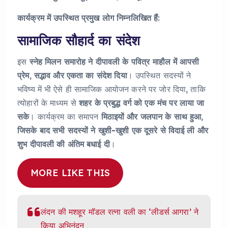
कार्यक्रम
में
उपस्थित
प्रमुख
लोग
निम्नलिखित
हैं
:
सामाजिक सौहार्द का संदेश
इस
स्नेह
मिलन
समारोह
ने
दीपावली
के
पवित्र
माहौल
में
आपसी
प्रेम
,
सद्भाव
और
एकता
का
संदेश
दिया
। उपस्थित सदस्यों ने
भविष्य में भी ऐसे ही सामाजिक आयोजन करने पर जोर दिया, ताकि
त्योहारों के माध्यम से
शहर
के
प्रबुद्ध
वर्ग
को
एक
मंच
पर
लाया
जा
सके
। कार्यक्रम का समापन
मिठाइयों
और
जलपान
के
साथ
हुआ
,
जिसके
बाद
सभी
सदस्यों
ने
खुशी-खुशी
एक
दूसरे
से
विदाई
ली
और
शुभ
दीपावली
की
अंतिम
बधाई
दी
।
MORE LIKE THIS
लंदन की मशहूर मॉडल रत्ना वली का ‘लीडर्स आगरा’ ने
किया अभिनंदन