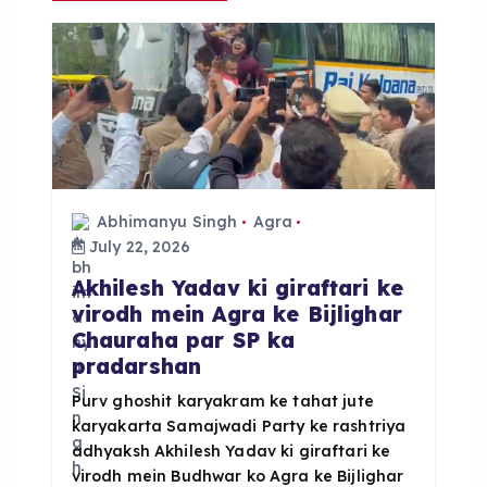
g
a
t
i
o
Abhimanyu Singh
Agra
July 22, 2026
n
Akhilesh Yadav ki giraftari ke
virodh mein Agra ke Bijlighar
Chauraha par SP ka
pradarshan
Purv ghoshit karyakram ke tahat jute
karyakarta Samajwadi Party ke rashtriya
adhyaksh Akhilesh Yadav ki giraftari ke
virodh mein Budhwar ko Agra ke Bijlighar