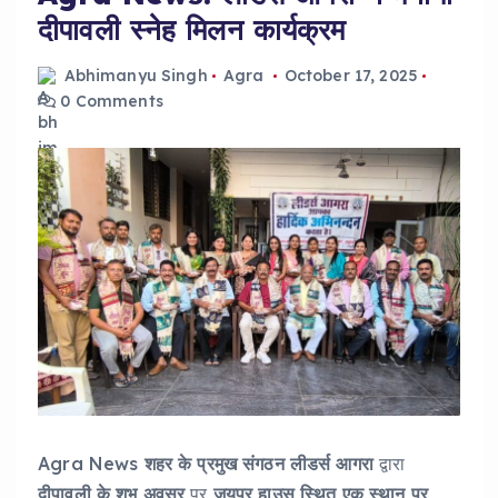
दीपावली स्नेह मिलन कार्यक्रम
Abhimanyu Singh
Agra
October 17, 2025
0 Comments
Agra News
शहर
के
प्रमुख
संगठन
लीडर्स
आगरा
द्वारा
दीपावली
के
शुभ
अवसर
पर
जयपुर
हाउस
स्थित
एक
स्थान
पर