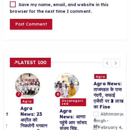
Save my name, email, and website in this
browser for the next time I comment.
LATEST 100
Agra
Agra News:
ताजमहल के पास
7
8
गंदगी, सफाई
एजेंसी पर ₹3 लाख
Uncategori
Agra
zed
का Fine
Agra
Agra
त
News: 23
Abhimanyu
News: आगरा
अप्रैल को
Singh
पहुंचे आप सांसद
ा
निकलेगी भगवान
February 4,
संजय सिंह,