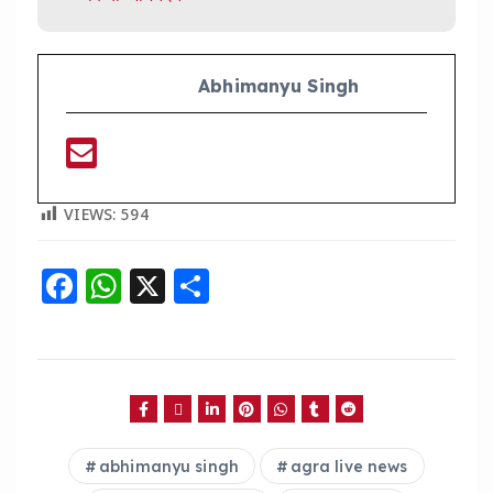
Abhimanyu Singh
VIEWS:
594
F
W
X
S
a
h
h
c
a
a
e
ts
re
b
A
o
p
abhimanyu singh
agra live news