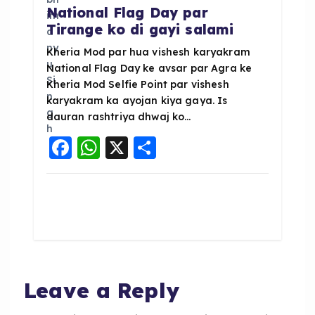
National Flag Day par
Tirange ko di gayi salami
Kheria Mod par hua vishesh karyakram
National Flag Day ke avsar par Agra ke
Kheria Mod Selfie Point par vishesh
karyakram ka ayojan kiya gaya. Is
dauran rashtriya dhwaj ko…
F
W
X
S
a
h
h
c
a
a
e
ts
re
b
A
o
p
o
p
Leave a Reply
k