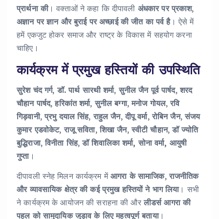
प्रार्थना
की
। वक्ताओं ने कहा कि दीपावली
अंधकार
पर
प्रकाश
,
अज्ञान
पर
ज्ञान
और
बुराई
पर
अच्छाई
की
जीत
का
पर्व
है
। ऐसे में
हमें एकजुट होकर समाज और राष्ट्र के विकास में सहयोग करना
चाहिए।
कार्यक्रम में प्रमुख हस्तियों की उपस्थिति
सुरेश चंद गर्ग
,
डॉ. पार्थ सारथी शर्मा
,
सुनील जैन पूर्व पार्षद
,
शरद
चौहान पार्षद
,
हरिकांत शर्मा
,
सुनील बग्गा
,
मनोज गोयल
,
रवि
गिड़वानी
,
प्रभु दयाल सिंह
,
राहुल जैन
,
दीपू वर्मा
,
रोबिन जैन
,
संजय
कुमार एडवोकेट
,
राजू सविता
,
शिखा जैन
,
स्वीटी चौहान
,
डॉ ज्योति
बुद्धिराजा
,
विनीता सिंह
,
डॉ शिवालिका शर्मा,
सोना वर्मा, आयुषी
गुप्ता
।
दीपावली स्नेह मिलन कार्यक्रम में
आगरा
के
सामाजिक
,
राजनीतिक
और
व्यावसायिक
क्षेत्र
की
कई
प्रमुख
हस्तियों
ने
भाग
लिया
। सभी
ने कार्यक्रम के आयोजन की सराहना की और
लीडर्स
आगरा
की
पहल
को
सामुदायिक
जुड़ाव
के
लिए
महत्वपूर्ण
बताया
।