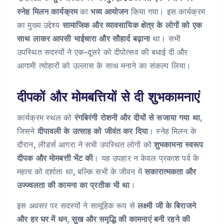
स्नेह
मिलन
कार्यक्रम
का
भव्य
आयोजन
किया गया। इस कार्यक्रम
का मुख्य उद्देश्य
सामाजिक
और
व्यावसायिक
क्षेत्र
के
लोगों
को
एक
साथ
लाकर
आपसी
भाईचारा
और
सौहार्द
बढ़ाना
था। सभी
उपस्थित सदस्यों ने एक-दूसरे को दीपोत्सव की बधाई दी और
आगामी त्योहारों को उल्लास के साथ मनाने का संकल्प लिया।
दीपकों और मोमबत्तियों से दी शुभकामनाएं
कार्यक्रम स्थल को
रंगबिरंगी
रोशनी
और
दीयों
से
सजाया
गया
था
,
जिसने
दीपावली
के
उत्साह
को
जीवंत
कर
दिया
। स्नेह मिलन के
दौरान, लीडर्स आगरा ने सभी उपस्थित लोगों को
शुभकामना
स्वरूप
दीपक
और
मोमबत्ती
भेंट
की
। यह उपहार न केवल प्रकाश पर्व के
महत्व को दर्शाता था, बल्कि सभी के जीवन में
सकारात्मकता
और
उज्ज्वलता
की
कामना
का
प्रतीक
भी
था
।
इस अवसर पर सदस्यों ने सामूहिक रूप से
लक्ष्मी
जी
के
बिराजने
और
हर
घर
में
धन
,
सुख
और
समृद्धि
की
कामनाएं
बनी
रहने
की