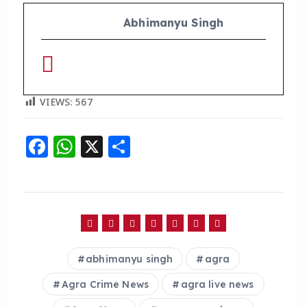
Abhimanyu Singh
VIEWS:
567
F
W
X
S
a
h
h
c
a
a
e
ts
re
b
A
o
p
abhimanyu singh
agra
o
p
Agra Crime News
agra live news
k