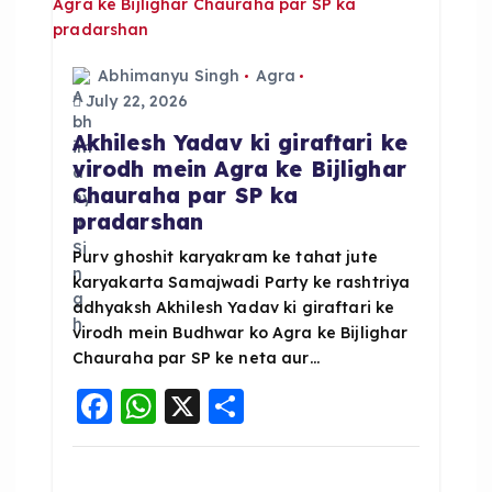
i
g
Abhimanyu Singh
Agra
July 22, 2026
a
Akhilesh Yadav ki giraftari ke
virodh mein Agra ke Bijlighar
t
Chauraha par SP ka
pradarshan
i
Purv ghoshit karyakram ke tahat jute
karyakarta Samajwadi Party ke rashtriya
o
adhyaksh Akhilesh Yadav ki giraftari ke
virodh mein Budhwar ko Agra ke Bijlighar
n
Chauraha par SP ke neta aur…
F
W
X
S
a
h
h
c
a
a