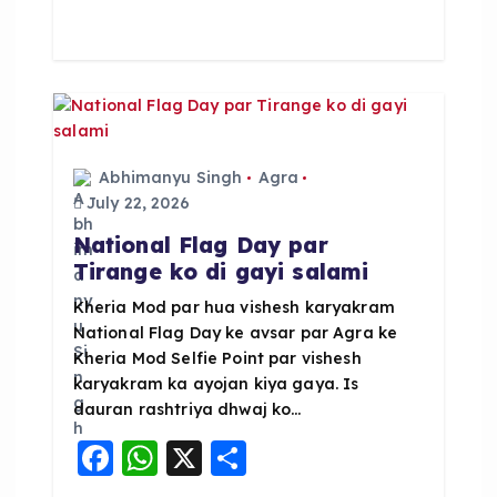
e
ts
re
b
A
o
p
o
p
k
Abhimanyu Singh
Agra
July 22, 2026
National Flag Day par
Tirange ko di gayi salami
Kheria Mod par hua vishesh karyakram
National Flag Day ke avsar par Agra ke
Kheria Mod Selfie Point par vishesh
karyakram ka ayojan kiya gaya. Is
dauran rashtriya dhwaj ko…
F
W
X
S
a
h
h