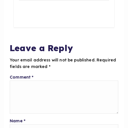
c
a
a
e
ts
re
b
A
o
p
o
p
Leave a Reply
k
Your email address will not be published.
Required
fields are marked
*
Comment
*
Name
*