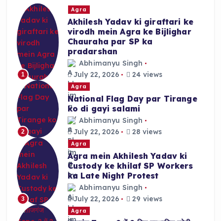
Agra
Akhilesh Yadav ki giraftari ke
virodh mein Agra ke Bijlighar
Chauraha par SP ka
pradarshan
Abhimanyu Singh
July 22, 2026
24 views
1
Agra
National Flag Day par Tirange
ko di gayi salami
Abhimanyu Singh
July 22, 2026
28 views
2
Agra
Agra mein Akhilesh Yadav ki
Custody ke khilaf SP Workers
ka Late Night Protest
Abhimanyu Singh
July 22, 2026
29 views
3
Agra