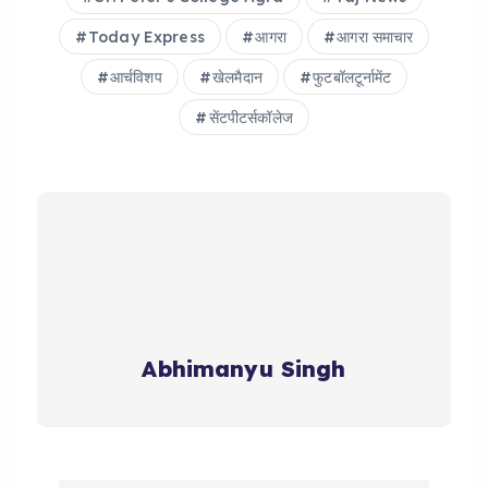
Today Express
आगरा
आगरा समाचार
आर्चविशप
खेलमैदान
फुटबॉलटूर्नामेंट
सेंटपीटर्सकॉलेज
Abhimanyu Singh