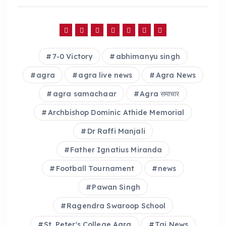
c
a
a
e
ts
re
b
A
o
p
7-0 Victory
abhimanyu singh
o
p
agra
agra live news
Agra News
k
agra samachaar
Agra समाचार
Archbishop Dominic Athide Memorial
Dr Raffi Manjali
Father Ignatius Miranda
Football Tournament
news
Pawan Singh
Ragendra Swaroop School
St. Peter's College Agra
Taj News