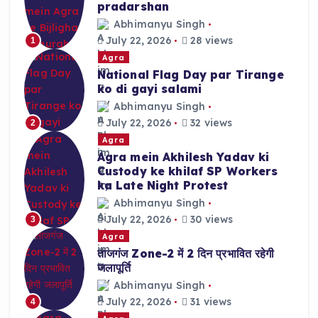
pradarshan
Abhimanyu Singh
July 22, 2026
28 views
1
Agra
National Flag Day par Tirange
ko di gayi salami
Abhimanyu Singh
July 22, 2026
32 views
2
Agra
Agra mein Akhilesh Yadav ki
Custody ke khilaf SP Workers
ka Late Night Protest
Abhimanyu Singh
July 22, 2026
30 views
3
Agra
ताजगंज Zone-2 में 2 दिन प्रभावित रहेगी
जलापूर्ति
Abhimanyu Singh
July 22, 2026
31 views
4