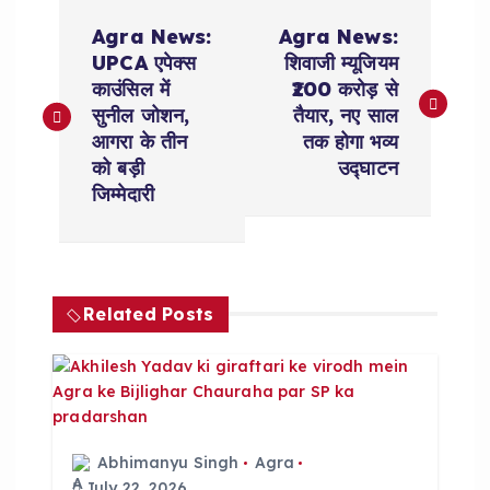
P
Agra News:
Agra News:
o
UPCA एपेक्स
शिवाजी म्यूजियम
काउंसिल में
₹200 करोड़ से
s
सुनील जोशन,
तैयार, नए साल
आगरा के तीन
तक होगा भव्य
t
को बड़ी
उद्घाटन
जिम्मेदारी
n
a
Related Posts
v
i
g
Abhimanyu Singh
Agra
July 22, 2026