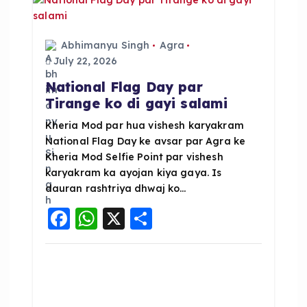
o
p
k
Abhimanyu Singh
Agra
July 22, 2026
National Flag Day par
Tirange ko di gayi salami
Kheria Mod par hua vishesh karyakram
National Flag Day ke avsar par Agra ke
Kheria Mod Selfie Point par vishesh
karyakram ka ayojan kiya gaya. Is
dauran rashtriya dhwaj ko…
F
W
X
S
a
h
h
c
a
a
e
ts
re
b
A