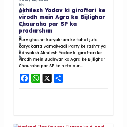
a
Akhilesh Yadav ki giraftari ke
t
virodh mein Agra ke Bijlighar
Chauraha par SP ka
i
pradarshan
o
Purv ghoshit karyakram ke tahat jute
karyakarta Samajwadi Party ke rashtriya
adhyaksh Akhilesh Yadav ki giraftari ke
n
virodh mein Budhwar ko Agra ke Bijlighar
Chauraha par SP ke neta aur…
F
W
X
S
a
h
h
c
a
a
e
ts
re
b
A
o
p