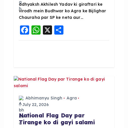
adhyaksh Akhilesh Yadav ki giraftari ke
o
virodh mein Budhwar ko Agra ke Bijlighar
Chauraha par SP ke neta aur…
n
F
W
X
S
a
h
h
c
a
a
e
ts
re
b
A
o
p
o
p
k
Abhimanyu Singh
Agra
July 22, 2026
National Flag Day par
Tirange ko di gayi salami