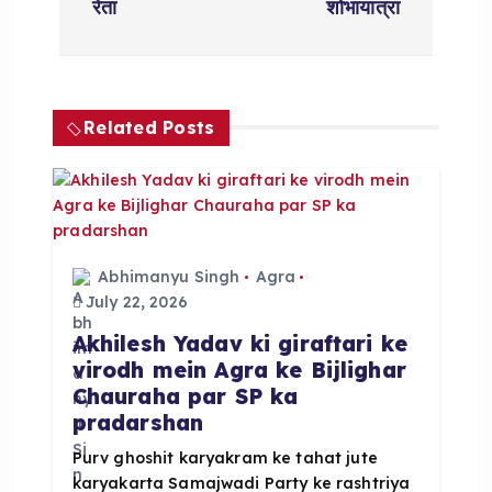
रेता
शोभायात्रा
t
n
Related Posts
a
v
i
Abhimanyu Singh
Agra
g
July 22, 2026
Akhilesh Yadav ki giraftari ke
a
virodh mein Agra ke Bijlighar
Chauraha par SP ka
t
pradarshan
i
Purv ghoshit karyakram ke tahat jute
karyakarta Samajwadi Party ke rashtriya