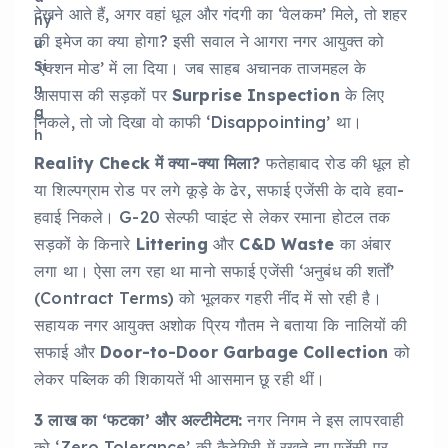
देखने आते हैं, अगर वहां धूल और गंदगी का ‘वेलकम’ मिले, तो शहर
की इमेज का क्या होगा? इसी सवाल ने आगरा नगर आयुक्त को
‘एक्शन मोड’ में ला दिया। जब साहब अचानक ताजमहल के
आसपास की सड़कों पर
Surprise Inspection
के लिए
निकले, तो जो दिखा वो काफी ‘Disappointing’ था।
Reality Check में क्या-क्या मिला?
फतेहाबाद रोड की धूल हो
या शिल्पग्राम रोड पर लगे कूड़े के ढेर, सफाई एजेंसी के दावे हवा-
हवाई निकले। G-20 सेल्फी प्वाइंट से लेकर रमाना होटल तक
सड़कों के किनारे
Littering
और
C&D Waste
का अंबार
लगा था। ऐसा लग रहा था मानो सफाई एजेंसी ‘अनुबंध की शर्तों’
(Contract Terms) को भूलकर गहरी नींद में सो रही है।
सहायक नगर आयुक्त अशोक प्रिय गौतम ने बताया कि नालियों की
सफाई और
Door-to-Door Garbage Collection
को
लेकर पब्लिक की शिकायतें भी आसमान छू रही थीं।
3 लाख का ‘फटका’ और अल्टीमेटम:
नगर निगम ने इस लापरवाही
को ‘Zero Tolerance’ की कैटेगिरी में रखते हुए एजेंसी पर