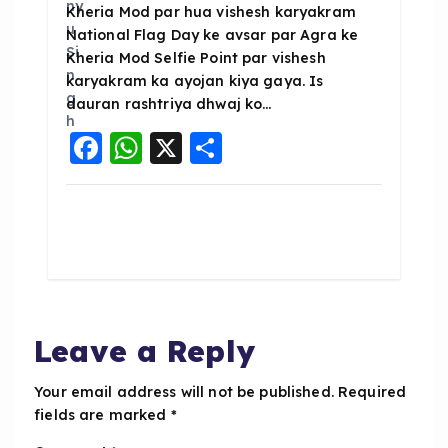
Kheria Mod par hua vishesh karyakram
National Flag Day ke avsar par Agra ke
Kheria Mod Selfie Point par vishesh
karyakram ka ayojan kiya gaya. Is
dauran rashtriya dhwaj ko…
F
W
X
S
a
h
h
c
a
a
e
ts
re
b
A
o
p
o
p
Leave a Reply
k
Your email address will not be published.
Required
fields are marked
*