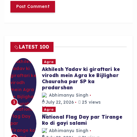
LATEST 100
Agra
Akhilesh Yadav ki giraftari ke
virodh mein Agra ke Bijlighar
Chauraha par SP ka
pradarshan
Abhimanyu Singh
July 22, 2026
25 views
1
Agra
National Flag Day par Tirange
ko di gayi salami
Abhimanyu Singh