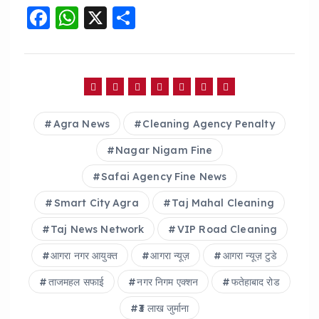
F
W
X
S
a
h
h
c
a
a
e
ts
re
b
A
Agra News
Cleaning Agency Penalty
o
p
o
p
Nagar Nigam Fine
k
Safai Agency Fine News
Smart City Agra
Taj Mahal Cleaning
Taj News Network
VIP Road Cleaning
आगरा नगर आयुक्त
आगरा न्यूज़
आगरा न्यूज़ टुडे
ताजमहल सफाई
नगर निगम एक्शन
फतेहाबाद रोड
₹3 लाख जुर्माना