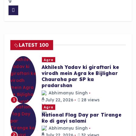
a
h
h
c
a
a
e
ts
re
b
A
o
p
LATEST 100
o
p
k
Agra
Akhilesh Yadav ki giraftari ke
virodh mein Agra ke Bijlighar
Chauraha par SP ka
pradarshan
Abhimanyu Singh
July 22, 2026
28 views
1
Agra
National Flag Day par Tirange
ko di gayi salami
Abhimanyu Singh
July 22, 2026
32 views
2