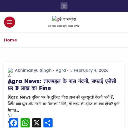
S
k
i
p
हर खबर सबसे पहले, सबसे सटीक
t
o
Home
c
o
n
t
e
Abhimanyu Singh
Agra
February 4, 2026
n
Agra News: ताजमहल के पास गंदगी, सफाई एजेंसी
t
पर ₹3 लाख का Fine
Agra News दुनिया भर के टूरिस्ट जिस ताज की खूबसूरती देखने आते हैं,
अगर वहां धूल और गंदगी का ‘वेलकम’ मिले, तो शहर की इमेज का क्या होगा? इसी
सवाल…
F
W
X
S