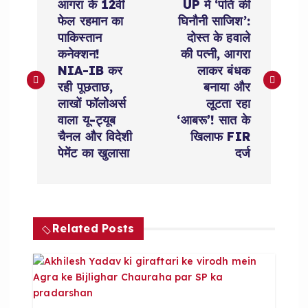
आगरा के 12वीं
UP में ‘पति की
o
फेल रहमान का
घिनौनी साजिश’:
पाकिस्तान
दोस्त के हवाले
s
कनेक्शन!
की पत्नी, आगरा
NIA-IB कर
लाकर बंधक
t
रही पूछताछ,
बनाया और
लाखों फॉलोअर्स
लूटता रहा
n
वाला यू-ट्यूब
‘आबरू’! सात के
चैनल और विदेशी
खिलाफ FIR
a
पेमेंट का खुलासा
दर्ज
v
i
Related Posts
g
a