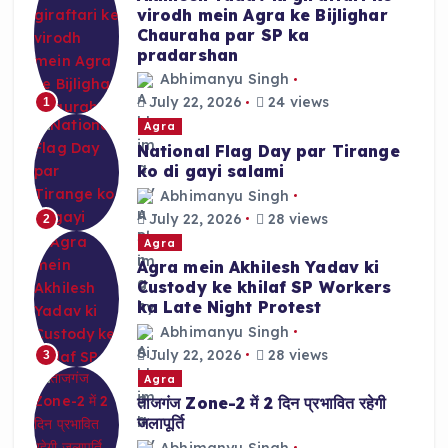
virodh mein Agra ke Bijlighar
Chauraha par SP ka
pradarshan
Abhimanyu Singh
July 22, 2026
24 views
1
Agra
National Flag Day par Tirange
ko di gayi salami
Abhimanyu Singh
July 22, 2026
28 views
2
Agra
Agra mein Akhilesh Yadav ki
Custody ke khilaf SP Workers
ka Late Night Protest
Abhimanyu Singh
July 22, 2026
28 views
3
Agra
ताजगंज Zone-2 में 2 दिन प्रभावित रहेगी
जलापूर्ति
Abhimanyu Singh