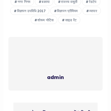
नगर निगम
बकाया
राजस्व वसूली
रेडटेप
विज्ञापन उपविधि 2017
विज्ञापन प्रीमियम
व्यापार
शोरूम नोटिस
साइड रेंट
admin
P