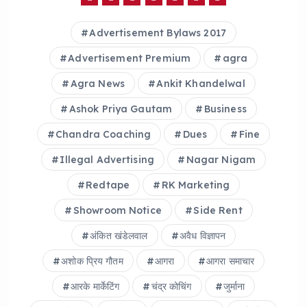
b
A
Advertisement Bylaws 2017
o
p
o
p
Advertisement Premium
agra
k
Agra News
Ankit Khandelwal
Ashok Priya Gautam
Business
Chandra Coaching
Dues
Fine
Illegal Advertising
Nagar Nigam
Redtape
RK Marketing
Showroom Notice
Side Rent
अंकित खंडेलवाल
अवैध विज्ञापन
अशोक प्रिय गौतम
आगरा
आगरा समाचार
आरके मार्केटिंग
चंद्र कोचिंग
जुर्माना