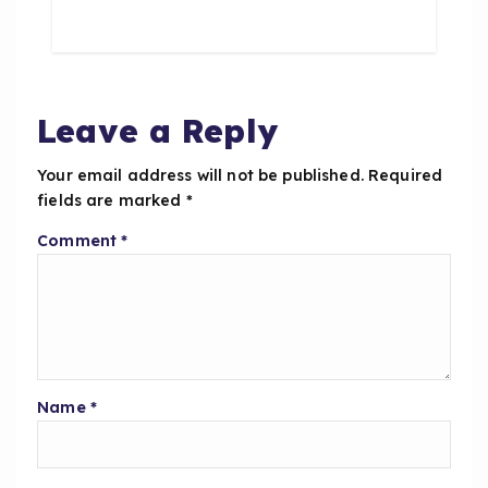
e
ts
re
b
A
o
p
o
p
Leave a Reply
k
Your email address will not be published.
Required
fields are marked
*
Comment
*
Name
*