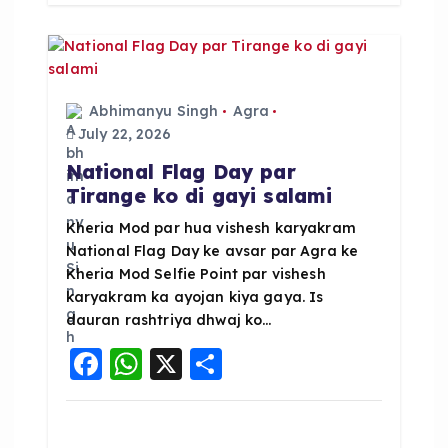
b
A
o
p
o
p
k
Abhimanyu Singh
Agra
July 22, 2026
National Flag Day par
Tirange ko di gayi salami
Kheria Mod par hua vishesh karyakram
National Flag Day ke avsar par Agra ke
Kheria Mod Selfie Point par vishesh
karyakram ka ayojan kiya gaya. Is
dauran rashtriya dhwaj ko…
F
W
X
S
a
h
h
c
a
a