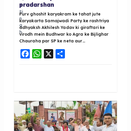
pradarshan
Purv ghoshit karyakram ke tahat jute
karyakarta Samajwadi Party ke rashtriya
adhyaksh Akhilesh Yadav ki giraftari ke
virodh mein Budhwar ko Agra ke Bijlighar
Chauraha par SP ke neta aur…
F
W
X
S
a
h
h
c
a
a
e
ts
re
b
A
o
p
o
p
k