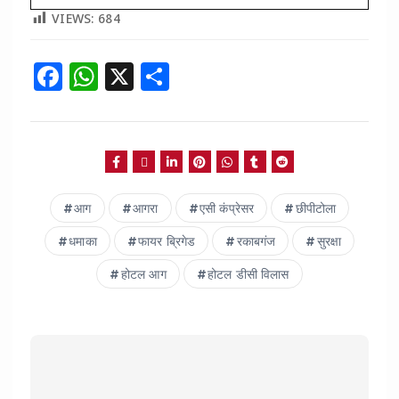
VIEWS:
684
F
W
X
S
a
h
h
c
a
a
e
ts
re
b
A
आग
आगरा
एसी कंप्रेसर
छीपीटोला
o
p
o
p
धमाका
फायर ब्रिगेड
रकाबगंज
सुरक्षा
k
होटल आग
होटल डीसी विलास