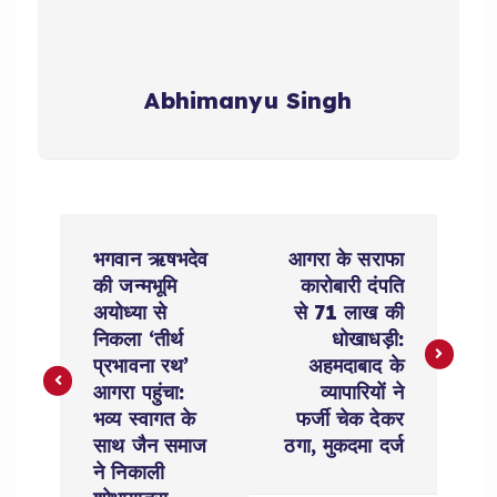
Abhimanyu Singh
P
भगवान ऋषभदेव
आगरा के सराफा
o
की जन्मभूमि
कारोबारी दंपति
अयोध्या से
से 71 लाख की
s
निकला ‘तीर्थ
धोखाधड़ी:
प्रभावना रथ’
अहमदाबाद के
t
आगरा पहुंचा:
व्यापारियों ने
भव्य स्वागत के
फर्जी चेक देकर
n
साथ जैन समाज
ठगा, मुकदमा दर्ज
ने निकाली