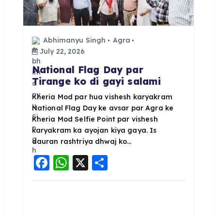
Abhimanyu Singh
Agra
July 22, 2026
National Flag Day par
Tirange ko di gayi salami
Kheria Mod par hua vishesh karyakram
National Flag Day ke avsar par Agra ke
Kheria Mod Selfie Point par vishesh
karyakram ka ayojan kiya gaya. Is
dauran rashtriya dhwaj ko…
F
W
X
S
a
h
h
c
a
a
e
ts
re