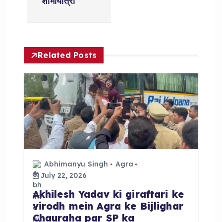
a
शोभायात्रा
v
i
Related Posts
g
a
t
i
Abhimanyu Singh
Agra
o
July 22, 2026
Akhilesh Yadav ki giraftari ke
n
virodh mein Agra ke Bijlighar
Chauraha par SP ka