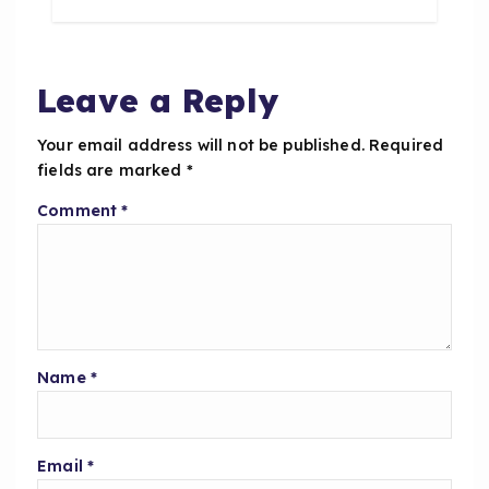
b
A
o
p
o
p
Leave a Reply
k
Your email address will not be published.
Required
fields are marked
*
Comment
*
Name
*
Email
*