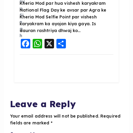
Kheria Mod par hua vishesh karyakram
National Flag Day ke avsar par Agra ke
Kheria Mod Selfie Point par vishesh
karyakram ka ayojan kiya gaya. Is
dauran rashtriya dhwaj ko…
F
W
X
S
a
h
h
c
a
a
e
ts
re
b
A
o
p
o
p
Leave a Reply
k
Your email address will not be published.
Required
fields are marked
*