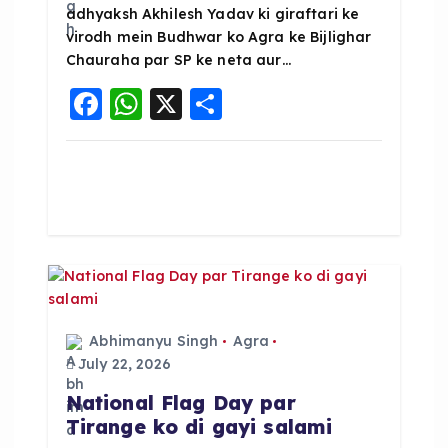
adhyaksh Akhilesh Yadav ki giraftari ke
virodh mein Budhwar ko Agra ke Bijlighar
Chauraha par SP ke neta aur…
F
W
X
S
a
h
h
c
a
a
e
ts
re
b
A
o
p
o
p
k
Abhimanyu Singh
Agra
July 22, 2026
National Flag Day par
Tirange ko di gayi salami