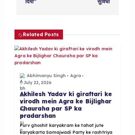
a
दिया”
सुविधा
v
i
Related Posts
g
a
t
Abhimanyu Singh
Agra
July 22, 2026
i
Akhilesh Yadav ki giraftari ke
virodh mein Agra ke Bijlighar
o
Chauraha par SP ka
pradarshan
n
Purv ghoshit karyakram ke tahat jute
karyakarta Samajwadi Party ke rashtriya