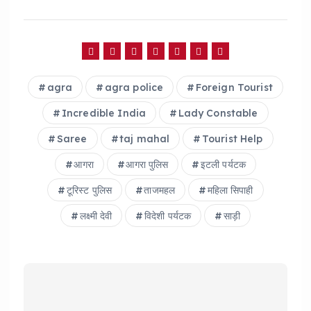
a
h
h
c
a
a
e
ts
re
b
A
agra
agra police
Foreign Tourist
o
p
o
p
Incredible India
Lady Constable
k
Saree
taj mahal
Tourist Help
आगरा
आगरा पुलिस
इटली पर्यटक
टूरिस्ट पुलिस
ताजमहल
महिला सिपाही
लक्ष्मी देवी
विदेशी पर्यटक
साड़ी