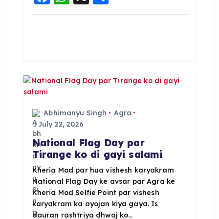
a
h
h
c
a
a
e
ts
re
b
A
o
p
o
p
k
Abhimanyu Singh
Agra
July 22, 2026
National Flag Day par
Tirange ko di gayi salami
Kheria Mod par hua vishesh karyakram
National Flag Day ke avsar par Agra ke
Kheria Mod Selfie Point par vishesh
karyakram ka ayojan kiya gaya. Is
dauran rashtriya dhwaj ko…