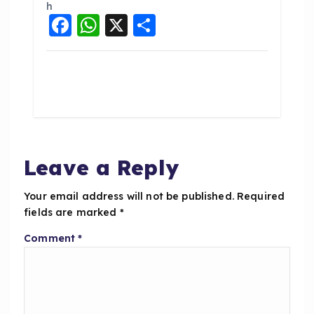
F
W
X
S
a
h
h
c
a
a
e
ts
re
b
A
o
p
o
p
Leave a Reply
k
Your email address will not be published.
Required
fields are marked
*
Comment
*