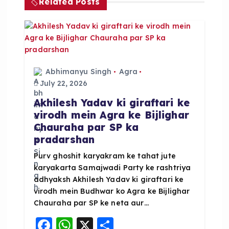
Related Posts
v
i
g
Abhimanyu Singh
Agra
a
July 22, 2026
Akhilesh Yadav ki giraftari ke
t
virodh mein Agra ke Bijlighar
Chauraha par SP ka
i
pradarshan
o
Purv ghoshit karyakram ke tahat jute
karyakarta Samajwadi Party ke rashtriya
adhyaksh Akhilesh Yadav ki giraftari ke
n
virodh mein Budhwar ko Agra ke Bijlighar
Chauraha par SP ke neta aur…
F
W
X
S