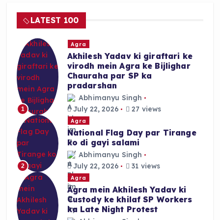
LATEST 100
Agra
Akhilesh Yadav ki giraftari ke
virodh mein Agra ke Bijlighar
Chauraha par SP ka
pradarshan
Abhimanyu Singh
July 22, 2026
27 views
1
Agra
National Flag Day par Tirange
ko di gayi salami
Abhimanyu Singh
July 22, 2026
31 views
2
Agra
Agra mein Akhilesh Yadav ki
Custody ke khilaf SP Workers
ka Late Night Protest