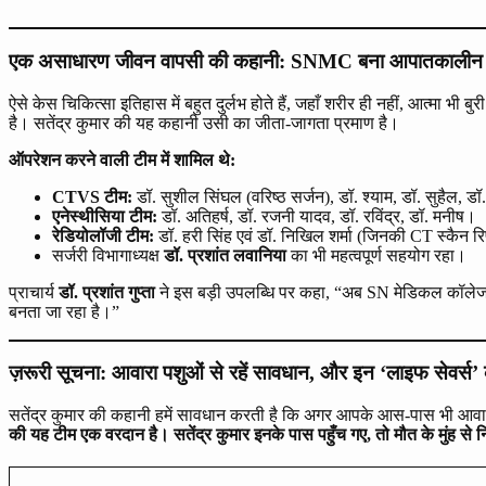
एक असाधारण जीवन वापसी की कहानी: SNMC बना आपातकालीन सर्
ऐसे केस चिकित्सा इतिहास में बहुत दुर्लभ होते हैं, जहाँ शरीर ही नहीं, आत्मा
है। सतेंद्र कुमार की यह कहानी उसी का जीता-जागता प्रमाण है।
ऑपरेशन करने वाली टीम में शामिल थे:
CTVS टीम:
डॉ. सुशील सिंघल (वरिष्ठ सर्जन), डॉ. श्याम, डॉ. सुहैल, डॉ.
एनेस्थीसिया टीम:
डॉ. अतिहर्ष, डॉ. रजनी यादव, डॉ. रविंद्र, डॉ. मनीष।
रेडियोलॉजी टीम:
डॉ. हरी सिंह एवं डॉ. निखिल शर्मा (जिनकी CT स्कैन रि
सर्जरी विभागाध्यक्ष
डॉ. प्रशांत लवानिया
का भी महत्वपूर्ण सहयोग रहा।
प्राचार्य
डॉ. प्रशांत गुप्ता
ने इस बड़ी उपलब्धि पर कहा, “अब SN मेडिकल कॉलेज मे
बनता जा रहा है।”
ज़रूरी सूचना: आवारा पशुओं से रहें सावधान, और इन ‘लाइफ सेवर्स’ 
सतेंद्र कुमार की कहानी हमें सावधान करती है कि अगर आपके आस-पास भी आवारा
की यह टीम एक वरदान है। सतेंद्र कुमार इनके पास पहुँच गए, तो मौत के मुंह 