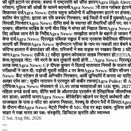
की मूर्ति हटाने पर हंगामा; बसपा ने राष्ट्रपति को सौंपा ज्ञापन
Agra High Alert: द
परेशान; पुलिस की आंखों के सामने बदनामी
Agra News: 7वें ताज ग्लोबल इंटरन
शिकायत दर्ज
Agra News: ट्रांस यमुना कॉलोनी में अतिक्रमण हटाने पर हंगामा;
शातिर चेन लुटेरा; इटावा का रवि कश्यप गिरफ्तार; कई जिलों में दर्ज हैं मुकदमे
Agra
सिपाही,गिरफ्तार
Agra News: दीप्ति शर्मा के स्वागत की तैयारियाँ ज़ोरों पर; घ
दरबार; शीशगंज साहिब के रागी मीत सिंह ने संगत को निहाल किया
Agra News: च
दिए अधिक लाभ देने के निर्देश
Agra News: समझौता कराने के बहाने ले जाकर गैंगरेप
केस दर्ज
Agra News: प्रिल्यूड पब्लिक स्कूल में रूपा प्रकाश मेमोरियल चैंपियनशि
सादगी की मिसाल
Agra News: क्रॉम्पटन ग्रीव्स के नाम पर नकली तार बेचने व
संदिग्ध हालात में कंपाउंडर की मौत; परिजनों ने शव सड़क पर रखकर किया 3 घंटे
जान
Agra News: एडीजे-12 महेंद्र कुमार:कोतवाल साहब गिरफ्तार हो!!!!!!!!
Ag
केस:सुसाइड नोट: ‘मेरे मरने के बाद तुम्हारी शादी होगी…’
Agra News: प्रिल्यूड
लाख जमा
Agra News: CP दीपक कुमार ने दिलाई यातायात नियमों के पालन 
परीक्षार्थी ने जान दी; पड़ोसी युवती सहित 4 पर केस
Agra News: वेडिंग सीजन के 
News: कैंट स्टेशन से फर्जी अग्निवीर गिरफ्तार; आर्मी यूनिफॉर्म में करता था यात्र
आखर प्रेम का’; सुधीर नारायन ने प्रस्तुत की कबीर रचनाएं
Agra Police: दो AC
ट्रैफिक
Agra News: मंगलवार से 35.99 लाख मतदाताओं का SIR शुरू; 2027 
महिला वनडे वर्ल्ड कप; दीप्ति शर्मा के ऑलराउंड प्रदर्शन से ऐतिहासिक जीत
मॉस्क
मार डाला; आरोपी फरार
Agra News: बेरिकेडिंग खोलने पर मेट्रो कर्मचारी और 
ताजमहल के पास 8 फीट का अजगर निकला, रेस्क्यू के दौरान पैरों में लिपटा
Agra 
के दौरान मौत
Agra News: मेट्रो निर्माण से MG रोड पर बढ़ा दबाव; पुलिस कमि
चाहर ने रखा भारत का पक्ष: संस्कृति, डिजिटल क्रांति और स्वास्थ्य
Sat. Aug 8th, 2026