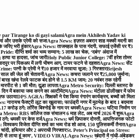
 par Tirange ko di gayi salami
Agra mein Akhilesh Yadav ki
मां और उसके प्रेमी को सजा
Agra News: हज़रत अबरार शाह मक्की मदनी का
 जरिए भरी हुंकार
Agra News: ताजमहल के पास गंदगी, सफाई एजेंसी पर ₹3
ride: दीप्ति शर्मा का भव्य सम्मान; 5 लाख का चेक, ‘दबंग’ अंदाज में
हत्या या हादसा, जांच जारी
Holy Public Junior College: 7वीं हरेश तोमर
दपुर पर पिकअप में लगी भीषण आग, टायर फटने से दहशत
Agra News: सेंट
me: पत्नी के प्रेमी ने ₹10 हजार में मरवाया सूजा; 3 गिरफ्तार
Brijesh
 साल की जेल की चेतावनी
Agra News: कचरा जलाने पर ₹25,000 जुर्माना;
 बारह खंभा रेलवे फाटक बंद होने से 1.5 KM जाम; 20 नवंबर तक रहेगी
मारपीट से 1 की मौत; दूल्हा लापता
Agra Metro Security: दिल्ली ब्लास्ट के
 दिन में बकाया जमा करने का अल्टीमेटम
Agra News: मंटोला ढोलीखार में फोम
ुत्फ उठाया
DPS AGRA: शिक्षकों ने पेश किया रंगारंग कार्यक्रम, बच्चों को मिला
 नारायच फैक्ट्री लूट का खुलासा; फाउंड्री नगर में मुठभेड़ के बाद 1 बदमाश
 करोड़ ठगे; लॉरेंस बिश्नोई के नाम पर धमकी
Agra News: घटिया निर्माण पर
 Metro: RBS कॉलेज तक संचालन 6 माह लेट, अब मार्च 2026 में शुरू
Agra
 ठगे; धमकी पर केस दर्ज
Agra News: धर्म छिपाकर दोस्ती, आपत्तिजनक फोटो
िश्वकप विजेता दीप्ति शर्मा का भव्य रोड शो आज, 150 पुलिसकर्मी तैनात
Agra
चांदी, हथियार और 2 अपराधी गिरफ्तार
St. Peter’s Principal on Stress:
ंत्री से लाया हूं काम’, VIDEO VIRAL
Agra News: खंदारी में गांधी-अंबेडकर