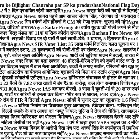
gra ke Bijlighar Chauraha par SP ka pradarshan
National Flag Day
में 2 दिन प्रभावित रहेगी जलापूर्ति
Agra News: मासूम बेटी की गवाही ने दिलाई 
यात्रा
Agra News: आगरा पहुंचे आप सांसद संजय सिंह, ‘रोजगार दो’ पदयात्रा के
gra News: गिग वर्कर्स और हॉकर्स ने CM को भेजा ज्ञापन; सुरक्षा की मांग
Agra P
ंडा, वीडियो वायरल
Agra Sadar Firing: 40 वर्षीय युवक की गोली लगने से मौत; 
 मित्र मंडल का 11वां मासिक कीर्तन संपन्न
Agra Barhan Fire News: एत्मा
में ‘लड़की’ विवाद पर दो पक्षों में चले लाठी-डंडे; 3 घायल, 5 हिरासत में
Agra Cri
निशाना
Agra News SIR Voter List: 35 लाख फॉर्म वितरित; गलत सूचना पर 1
ं काउंटर हटाए, 25 दुकानदारों की रोजी-रोटी पर संकट
Agra News: शाहगंज में
 प्रो. बघेल मुख्य अतिथि
Agra News: शादी की खुशियां मातम में बदली, बारात में 
News: नगर निगम का बड़ा एक्शन, 48 होटलों-मैरिज लॉन को कुर्की वारंट जारी; 5
र किड्स स्कूल में बाल मेला आयोजित; बच्चों ने लगाए स्टॉल, परिजनों संग खूब ल
टेल आउटरीच कार्यक्रम आयोजित; ग्राहकों को मिला वन-स्टॉप अनुभव
Agra News:
कुंडली खंगालेगी एटीएस
Agra News: हॉस्पिटल संचालक से होटल के नाम पर 1.17
22 बैंकों के 7.82 लाख खातों में डंप ₹240 करोड़; कल होगा समाधान शिविर
Agra
ो ₹31,000
Agra News: IAS बताकर दोस्ती, 8 साल में युवती-मां से 20 लाख रुपये
ा, गार्डों पर सरियों से हमला कर किया गंभीर रूप से घायल; FIR दर्ज
Agra News: व
 रौब से FIR में ढिलाई!
Agra News: डौकी में सुनार लूट का खुलासा; 1.6 किलो 
 News: घटिया निर्माण पर विधायक पुत्र आगबबूला; ठेकेदार बोला- ‘परिवहन म
िल्ली धमाके के बाद आगरा का ‘पप्पू’ घायल; पुलिस ने तेज की चेकिंग, ताजमहल
ेशनल फिल्म फेस्टिवल का पोस्टर विमोचन
Agra News: ताजमहल देखने आए टूरिस्ट स
 महिला जेसीबी पर चढ़ी
Agra News: 1 वर्ष में खड़ा हुआ VSPS स्कूल का 3 मंजिला
 News: कब्जा विवाद के आरोपी नेता मंच पर! अरुण सिंह के कार्यक्रम में उपस्
र पर पुताई, रोड शो का रूट फाइनल नहीं
Agra News: आज़ाद समाज पार्टी का ‘पाँव-प