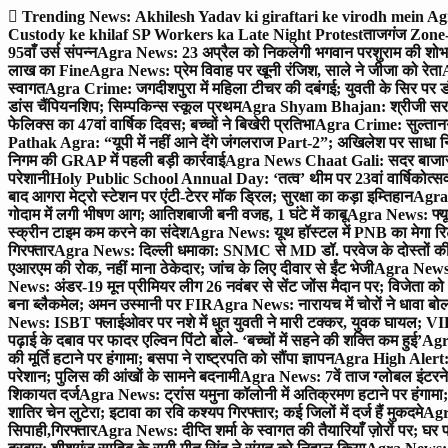
Skip
Trending News:
Akhilesh Yadav ki giraftari ke virodh mein A
to
Custody ke khilaf SP Workers ka Late Night Protest
ताजगंज Zone-2 
content
95वाँ उर्स संपन्न
Agra News: 23 अप्रैल को निकलेगी भगवान परशुराम की शोभा
लाख का Fine
Agra News: प्रेम विवाह पर खूनी रंजिश, साले ने जीजा को रेता
A
स्वागत
Agra Crime: जगदीशपुरा में महिला टीचर की दबंगई; युवती के सिर पर ड
डांस चैंपियनशिप; सिम्पकिन्स स्कूल प्रथम
Agra Shyam Bhajan: श्रीजी सरकार
फेलिक्स का 47वां वार्षिक दिवस; बच्चों ने बिखेरी प्रतिभा
Agra Crime: सुल्तानगंज 
Pathak Agra: “यूपी में नहीं आने देंगे जंगलराज Part-2”; अखिलेश पर साधा 
निगम की GRAP में पहली बड़ी कार्रवाई
Agra News Chaat Gali: सदर बाजार मे
परेशानी
Holy Public School Annual Day: ‘तत्व’ थीम पर 23वां वार्षिकोत्सव;
बाद आगरा मेट्रो स्टेशन पर एंटी-टेरर मॉक ड्रिल; सुरक्षा का कड़ा इम्तिहान
Agra 
गोदाम में लगी भीषण आग; आतिशबाजी बनी वजह, 1 घंटे में काबू
Agra News: फ्यूच
स्क्रीन टाइम कम करने का संदेश
Agra News: यूथ हॉस्टल में PNB का मेगा रि
गिरफ्तार
Agra News: दिल्ली धमाका: SNMC से MD डॉ. परवेज के दोस्तों की 
एआरएम की रोक, नहीं माना ठेकेदार; जांच के लिए दीवार से ईंट भेजी
Agra News: 
News: अंडर-19 मून प्रीमियर लीग 26 नवंबर से सेंट जोंस मैदान पर; विजेता क
बना ब्लैकमेल; अमन उस्मानी पर FIR
Agra News: नारायच में चोरों ने धावा बोल
News: ISBT फ्लाईओवर पर नशे में धुत युवती ने मारी टक्कर, युवक घायल; VIP
पढ़ाई के दबाव पर फादर एल्विन पिंटो बोले- ‘बच्चों में सहने की शक्ति कम हुई’
Agra
की मूर्ति हटाने पर हंगामा; बसपा ने राष्ट्रपति को सौंपा ज्ञापन
Agra High Alert: द
परेशान; पुलिस की आंखों के सामने बदनामी
Agra News: 7वें ताज ग्लोबल इंटरन
शिकायत दर्ज
Agra News: ट्रांस यमुना कॉलोनी में अतिक्रमण हटाने पर हंगामा;
शातिर चेन लुटेरा; इटावा का रवि कश्यप गिरफ्तार; कई जिलों में दर्ज हैं मुकदमे
Agra
सिपाही,गिरफ्तार
Agra News: दीप्ति शर्मा के स्वागत की तैयारियाँ ज़ोरों पर; घ