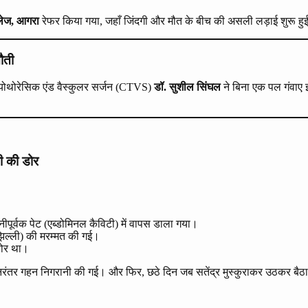
ेज, आगरा
रेफर किया गया, जहाँ जिंदगी और मौत के बीच की असली लड़ाई शुरू हु
ौती
डियोथोरेसिक एंड वैस्कुलर सर्जन (CTVS)
डॉ. सुशील सिंघल
ने बिना एक पल गंवाए इ
गी की डोर
धानीपूर्वक पेट (एब्डोमिनल कैविटी) में वापस डाला गया।
झिल्ली) की मरम्मत की गई।
डोर था।
की निरंतर गहन निगरानी की गई। और फिर, छठे दिन जब सतेंद्र मुस्कुराकर उठक