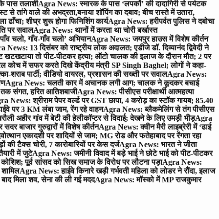
 के पास तलाशी
Agra News: स्मारक के पास ‘लपकों’ की दादागिरी से पर्यटक
े तांगे वाले की अभद्रता,बनाया शॉपिंग का दबाव; बीच रास्ते में उतारा,
 ढाँचा; शीघ्र शुरू होगा फिनिशिंग कार्य
Agra News: हरीपर्वत पुलिस ने दबोचा
थिति पर सवाल
Agra News: थानों में करता था चोरी बर्खास्त
ाँव चलो, गाँव-गाँव चलो’ अभियान
Agra News: जयपुर हाउस में विशेष कीर्तन
 News: 13 दिसंबर को राष्ट्रीय लोक अदालत; एडीजे डॉ. दिव्यानंद द्विवेदी ने
 खटखटाया तो पीट-पीटकर हत्या; ऑटो चालक की इलाज के दौरान मौत; 2 पर
ोच में सफर करते दिखे केंद्रीय मंत्री SP Singh Baghel; लोगों ने कहा-
का-शराब पार्टी; वीडियो वायरल, प्रशासन की सख्ती पर सवाल
Agra News:
पण
Agra News: चलती कार में अचानक लगी आग; चालक ने कूदकर बचाई
जे तक संगत, हरित आतिशबाजी
Agra News: पीसीएस परीक्षार्थी आत्महत्या
ra News: श्रीराम पेपर वर्ल्ड पर GST छापा, 4 करोड़ का स्टॉक गायब; 85.40
वे पर 3 KM लंबा जाम, रेंग रहे वाहन
Agra News: ब्लैकमेलिंग से तंग पीसीएस
ी अहीर गांव में बेटी की हेलीकॉप्टर से विदाई; देखने के लिए उमड़ी भीड़
Agra
 बाजार गुरुद्वारों में विशेष कीर्तन
Agra News: क्वीन मैरी लाइब्रेरी में ‘ढाई
ोत्थान एकादशी पर शादियों से जाम; MG रोड और फतेहाबाद पर रेंगता रहा
ं की टैक्स चोरी, 7 कारोबारियों पर केस दर्ज
Agra News: भारत ने जीता
ारी में जुटे
Agra News: जमीनी विवाद में बड़े भाई ने छोटे भाई को पीट-पीटकर
कोशिश; पूर्व सांसद को सिख समाज के विरोध पर लौटना पड़ा
Agra News:
ए शामिल
Agra News: हाईवे किनारे खड़ी गर्भवती महिला को लोडर ने रौंदा, इलाज
टे बाद मिला शव, सेना की ली गई मदद
Agra News: मॉस्को में MP राजकुमार