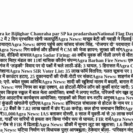
gra ke Bijlighar Chauraha par SP ka pradarshan
National Flag Day
में 2 दिन प्रभावित रहेगी जलापूर्ति
Agra News: मासूम बेटी की गवाही ने दिलाई 
यात्रा
Agra News: आगरा पहुंचे आप सांसद संजय सिंह, ‘रोजगार दो’ पदयात्रा के
gra News: गिग वर्कर्स और हॉकर्स ने CM को भेजा ज्ञापन; सुरक्षा की मांग
Agra P
ंडा, वीडियो वायरल
Agra Sadar Firing: 40 वर्षीय युवक की गोली लगने से मौत; 
 मित्र मंडल का 11वां मासिक कीर्तन संपन्न
Agra Barhan Fire News: एत्मा
में ‘लड़की’ विवाद पर दो पक्षों में चले लाठी-डंडे; 3 घायल, 5 हिरासत में
Agra Cri
निशाना
Agra News SIR Voter List: 35 लाख फॉर्म वितरित; गलत सूचना पर 1
ं काउंटर हटाए, 25 दुकानदारों की रोजी-रोटी पर संकट
Agra News: शाहगंज में
 प्रो. बघेल मुख्य अतिथि
Agra News: शादी की खुशियां मातम में बदली, बारात में 
News: नगर निगम का बड़ा एक्शन, 48 होटलों-मैरिज लॉन को कुर्की वारंट जारी; 5
र किड्स स्कूल में बाल मेला आयोजित; बच्चों ने लगाए स्टॉल, परिजनों संग खूब ल
टेल आउटरीच कार्यक्रम आयोजित; ग्राहकों को मिला वन-स्टॉप अनुभव
Agra News:
कुंडली खंगालेगी एटीएस
Agra News: हॉस्पिटल संचालक से होटल के नाम पर 1.17
22 बैंकों के 7.82 लाख खातों में डंप ₹240 करोड़; कल होगा समाधान शिविर
Agra
ो ₹31,000
Agra News: IAS बताकर दोस्ती, 8 साल में युवती-मां से 20 लाख रुपये
ा, गार्डों पर सरियों से हमला कर किया गंभीर रूप से घायल; FIR दर्ज
Agra News: व
 रौब से FIR में ढिलाई!
Agra News: डौकी में सुनार लूट का खुलासा; 1.6 किलो 
 News: घटिया निर्माण पर विधायक पुत्र आगबबूला; ठेकेदार बोला- ‘परिवहन म