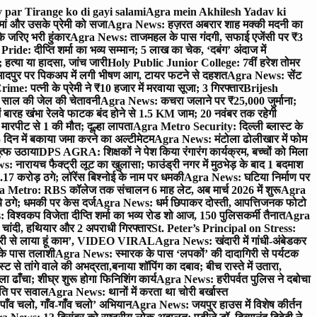
 par Tirange ko di gayi salami
Agra mein Akhilesh Yadav ki
मां और उसके प्रेमी को सजा
Agra News: हज़रत अबरार शाह मक्की मदनी का
 जरिए भरी हुंकार
Agra News: ताजमहल के पास गंदगी, सफाई एजेंसी पर ₹3
ride: दीप्ति शर्मा का भव्य सम्मान; 5 लाख का चेक, ‘दबंग’ अंदाज में
हत्या या हादसा, जांच जारी
Holy Public Junior College: 7वीं हरेश तोमर
दपुर पर पिकअप में लगी भीषण आग, टायर फटने से दहशत
Agra News: सेंट
me: पत्नी के प्रेमी ने ₹10 हजार में मरवाया सूजा; 3 गिरफ्तार
Brijesh
 साल की जेल की चेतावनी
Agra News: कचरा जलाने पर ₹25,000 जुर्माना;
 बारह खंभा रेलवे फाटक बंद होने से 1.5 KM जाम; 20 नवंबर तक रहेगी
मारपीट से 1 की मौत; दूल्हा लापता
Agra Metro Security: दिल्ली ब्लास्ट के
 दिन में बकाया जमा करने का अल्टीमेटम
Agra News: मंटोला ढोलीखार में फोम
ुत्फ उठाया
DPS AGRA: शिक्षकों ने पेश किया रंगारंग कार्यक्रम, बच्चों को मिला
 नारायच फैक्ट्री लूट का खुलासा; फाउंड्री नगर में मुठभेड़ के बाद 1 बदमाश
 करोड़ ठगे; लॉरेंस बिश्नोई के नाम पर धमकी
Agra News: घटिया निर्माण पर
 Metro: RBS कॉलेज तक संचालन 6 माह लेट, अब मार्च 2026 में शुरू
Agra
 ठगे; धमकी पर केस दर्ज
Agra News: धर्म छिपाकर दोस्ती, आपत्तिजनक फोटो
िश्वकप विजेता दीप्ति शर्मा का भव्य रोड शो आज, 150 पुलिसकर्मी तैनात
Agra
चांदी, हथियार और 2 अपराधी गिरफ्तार
St. Peter’s Principal on Stress:
ंत्री से लाया हूं काम’, VIDEO VIRAL
Agra News: खंदारी में गांधी-अंबेडकर
 के पास तलाशी
Agra News: स्मारक के पास ‘लपकों’ की दादागिरी से पर्यटक
े तांगे वाले की अभद्रता,बनाया शॉपिंग का दबाव; बीच रास्ते में उतारा,
 ढाँचा; शीघ्र शुरू होगा फिनिशिंग कार्य
Agra News: हरीपर्वत पुलिस ने दबोचा
थिति पर सवाल
Agra News: थानों में करता था चोरी बर्खास्त
ाँव चलो, गाँव-गाँव चलो’ अभियान
Agra News: जयपुर हाउस में विशेष कीर्तन