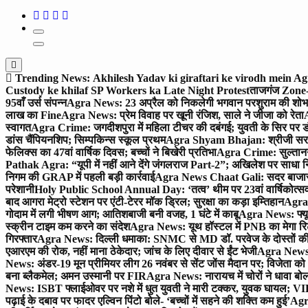
Trending News:
Akhilesh Yadav ki giraftari ke virodh mein A
Custody ke khilaf SP Workers ka Late Night Protest
ताजगंज Zone-2 
95वाँ उर्स संपन्न
Agra News: 23 अप्रैल को निकलेगी भगवान परशुराम की शोभा
लाख का Fine
Agra News: प्रेम विवाह पर खूनी रंजिश, साले ने जीजा को रेता
A
स्वागत
Agra Crime: जगदीशपुरा में महिला टीचर की दबंगई; युवती के सिर पर ड
डांस चैंपियनशिप; सिम्पकिन्स स्कूल प्रथम
Agra Shyam Bhajan: श्रीजी सरकार
फेलिक्स का 47वां वार्षिक दिवस; बच्चों ने बिखेरी प्रतिभा
Agra Crime: सुल्तानगंज 
Pathak Agra: “यूपी में नहीं आने देंगे जंगलराज Part-2”; अखिलेश पर साधा 
निगम की GRAP में पहली बड़ी कार्रवाई
Agra News Chaat Gali: सदर बाजार मे
परेशानी
Holy Public School Annual Day: ‘तत्व’ थीम पर 23वां वार्षिकोत्सव;
बाद आगरा मेट्रो स्टेशन पर एंटी-टेरर मॉक ड्रिल; सुरक्षा का कड़ा इम्तिहान
Agra 
गोदाम में लगी भीषण आग; आतिशबाजी बनी वजह, 1 घंटे में काबू
Agra News: फ्यूच
स्क्रीन टाइम कम करने का संदेश
Agra News: यूथ हॉस्टल में PNB का मेगा रि
गिरफ्तार
Agra News: दिल्ली धमाका: SNMC से MD डॉ. परवेज के दोस्तों की 
एआरएम की रोक, नहीं माना ठेकेदार; जांच के लिए दीवार से ईंट भेजी
Agra News: 
News: अंडर-19 मून प्रीमियर लीग 26 नवंबर से सेंट जोंस मैदान पर; विजेता क
बना ब्लैकमेल; अमन उस्मानी पर FIR
Agra News: नारायच में चोरों ने धावा बोल
News: ISBT फ्लाईओवर पर नशे में धुत युवती ने मारी टक्कर, युवक घायल; VIP
पढ़ाई के दबाव पर फादर एल्विन पिंटो बोले- ‘बच्चों में सहने की शक्ति कम हुई’
Agra