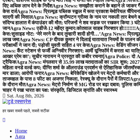
दरबार; शीशगंज साहिब के रागी मीत सिंह ने संगत को निहाल किया
Agra News: च
दिए अधिक लाभ देने के निर्देश
Agra News: समझौता कराने के बहाने ले जाकर गैंगरेप
केस दर्ज
Agra News: प्रिल्यूड पब्लिक स्कूल में रूपा प्रकाश मेमोरियल चैंपियनशि
सादगी की मिसाल
Agra News: क्रॉम्पटन ग्रीव्स के नाम पर नकली तार बेचने व
संदिग्ध हालात में कंपाउंडर की मौत; परिजनों ने शव सड़क पर रखकर किया 3 घंटे
जान
Agra News: एडीजे-12 महेंद्र कुमार:कोतवाल साहब गिरफ्तार हो!!!!!!!!
Ag
केस:सुसाइड नोट: ‘मेरे मरने के बाद तुम्हारी शादी होगी…’
Agra News: प्रिल्यूड
लाख जमा
Agra News: CP दीपक कुमार ने दिलाई यातायात नियमों के पालन 
परीक्षार्थी ने जान दी; पड़ोसी युवती सहित 4 पर केस
Agra News: वेडिंग सीजन के 
News: कैंट स्टेशन से फर्जी अग्निवीर गिरफ्तार; आर्मी यूनिफॉर्म में करता था यात्र
आखर प्रेम का’; सुधीर नारायन ने प्रस्तुत की कबीर रचनाएं
Agra Police: दो AC
ट्रैफिक
Agra News: मंगलवार से 35.99 लाख मतदाताओं का SIR शुरू; 2027 
महिला वनडे वर्ल्ड कप; दीप्ति शर्मा के ऑलराउंड प्रदर्शन से ऐतिहासिक जीत
मॉस्क
मार डाला; आरोपी फरार
Agra News: बेरिकेडिंग खोलने पर मेट्रो कर्मचारी और 
ताजमहल के पास 8 फीट का अजगर निकला, रेस्क्यू के दौरान पैरों में लिपटा
Agra 
के दौरान मौत
Agra News: मेट्रो निर्माण से MG रोड पर बढ़ा दबाव; पुलिस कमि
चाहर ने रखा भारत का पक्ष: संस्कृति, डिजिटल क्रांति और स्वास्थ्य
Sat. Aug 8th, 2026
हर खबर सबसे पहले, सबसे सटीक
Home
Agra