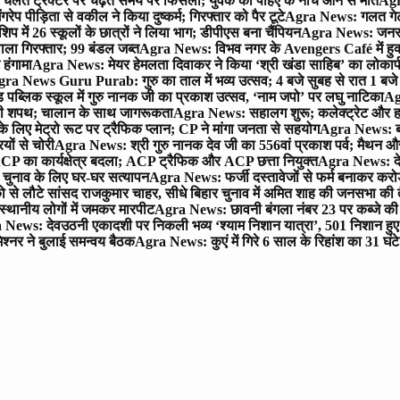
लते ट्रैक्टर पर चढ़ते समय पैर फिसला; युवक की पहिए के नीचे आने से मौत
Agra
 पीड़िता से वकील ने किया दुष्कर्म; गिरफ्तार को पैर टूटे
Agra News: गलत गेट
प में 26 स्कूलों के छात्रों ने लिया भाग; डीपीएस बना चैंपियन
Agra News: जनरल क
ाला गिरफ्तार; 99 बंडल जब्त
Agra News: विभव नगर के Avengers Café में हुक्
 हंगामा
Agra News: मेयर हेमलता दिवाकर ने किया ‘श्री खंडा साहिब’ का लोकार्
ra News Guru Purab: गुरु का ताल में भव्य उत्सव; 4 बजे सुबह से रात 1 ब
 पब्लिक स्कूल में गुरु नानक जी का प्रकाश उत्सव, ‘नाम जपो’ पर लघु नाटिका
Ag
की शपथ; चालान के साथ जागरूकता
Agra News: सहालग शुरू; कलेक्ट्रेट और हाई
लिए मेट्रो रूट पर ट्रैफिक प्लान; CP ने मांगा जनता से सहयोग
Agra News: बरौल
ियों से चोरी
Agra News: श्री गुरु नानक देव जी का 556वां प्रकाश पर्व; मैथन और सदर
P का कार्यक्षेत्र बदला; ACP ट्रैफिक और ACP छत्ता नियुक्त
Agra News: देव
चुनाव के लिए घर-घर सत्यापन
Agra News: फर्जी दस्तावेजों से फर्म बनाकर करोड़ो
ो से लौटे सांसद राजकुमार चाहर, सीधे बिहार चुनाव में अमित शाह की जनसभा की तैय
स्थानीय लोगों में जमकर मारपीट
Agra News: छावनी बंगला नंबर 23 पर कब्जे की 
News: देवउठनी एकादशी पर निकली भव्य ‘श्याम निशान यात्रा’, 501 निशान हु
श्नर ने बुलाई समन्वय बैठक
Agra News: कुएं में गिरे 6 साल के रिहांश का 31 घं