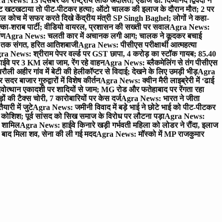
 News: 13 दिसंबर को राष्ट्रीय लोक अदालत; एडीजे डॉ. दिव्यानंद द्विवेदी ने
 खटखटाया तो पीट-पीटकर हत्या; ऑटो चालक की इलाज के दौरान मौत; 2 पर
ोच में सफर करते दिखे केंद्रीय मंत्री SP Singh Baghel; लोगों ने कहा-
का-शराब पार्टी; वीडियो वायरल, प्रशासन की सख्ती पर सवाल
Agra News:
पण
Agra News: चलती कार में अचानक लगी आग; चालक ने कूदकर बचाई
जे तक संगत, हरित आतिशबाजी
Agra News: पीसीएस परीक्षार्थी आत्महत्या
ra News: श्रीराम पेपर वर्ल्ड पर GST छापा, 4 करोड़ का स्टॉक गायब; 85.40
वे पर 3 KM लंबा जाम, रेंग रहे वाहन
Agra News: ब्लैकमेलिंग से तंग पीसीएस
ी अहीर गांव में बेटी की हेलीकॉप्टर से विदाई; देखने के लिए उमड़ी भीड़
Agra
 बाजार गुरुद्वारों में विशेष कीर्तन
Agra News: क्वीन मैरी लाइब्रेरी में ‘ढाई
ोत्थान एकादशी पर शादियों से जाम; MG रोड और फतेहाबाद पर रेंगता रहा
ं की टैक्स चोरी, 7 कारोबारियों पर केस दर्ज
Agra News: भारत ने जीता
ारी में जुटे
Agra News: जमीनी विवाद में बड़े भाई ने छोटे भाई को पीट-पीटकर
कोशिश; पूर्व सांसद को सिख समाज के विरोध पर लौटना पड़ा
Agra News:
ए शामिल
Agra News: हाईवे किनारे खड़ी गर्भवती महिला को लोडर ने रौंदा, इलाज
टे बाद मिला शव, सेना की ली गई मदद
Agra News: मॉस्को में MP राजकुमार