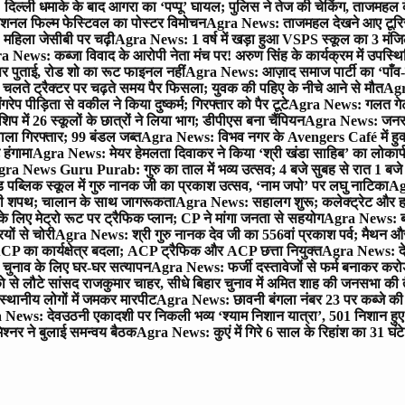
िल्ली धमाके के बाद आगरा का ‘पप्पू’ घायल; पुलिस ने तेज की चेकिंग, ताजमहल
ेशनल फिल्म फेस्टिवल का पोस्टर विमोचन
Agra News: ताजमहल देखने आए टूरिस्ट स
 महिला जेसीबी पर चढ़ी
Agra News: 1 वर्ष में खड़ा हुआ VSPS स्कूल का 3 मंजिला
 News: कब्जा विवाद के आरोपी नेता मंच पर! अरुण सिंह के कार्यक्रम में उपस्
र पर पुताई, रोड शो का रूट फाइनल नहीं
Agra News: आज़ाद समाज पार्टी का ‘पाँव-प
लते ट्रैक्टर पर चढ़ते समय पैर फिसला; युवक की पहिए के नीचे आने से मौत
Agra
 पीड़िता से वकील ने किया दुष्कर्म; गिरफ्तार को पैर टूटे
Agra News: गलत गेट
प में 26 स्कूलों के छात्रों ने लिया भाग; डीपीएस बना चैंपियन
Agra News: जनरल क
ाला गिरफ्तार; 99 बंडल जब्त
Agra News: विभव नगर के Avengers Café में हुक्
 हंगामा
Agra News: मेयर हेमलता दिवाकर ने किया ‘श्री खंडा साहिब’ का लोकार्
ra News Guru Purab: गुरु का ताल में भव्य उत्सव; 4 बजे सुबह से रात 1 ब
 पब्लिक स्कूल में गुरु नानक जी का प्रकाश उत्सव, ‘नाम जपो’ पर लघु नाटिका
Ag
की शपथ; चालान के साथ जागरूकता
Agra News: सहालग शुरू; कलेक्ट्रेट और हाई
लिए मेट्रो रूट पर ट्रैफिक प्लान; CP ने मांगा जनता से सहयोग
Agra News: बरौल
ियों से चोरी
Agra News: श्री गुरु नानक देव जी का 556वां प्रकाश पर्व; मैथन और सदर
P का कार्यक्षेत्र बदला; ACP ट्रैफिक और ACP छत्ता नियुक्त
Agra News: देव
चुनाव के लिए घर-घर सत्यापन
Agra News: फर्जी दस्तावेजों से फर्म बनाकर करोड़ो
ो से लौटे सांसद राजकुमार चाहर, सीधे बिहार चुनाव में अमित शाह की जनसभा की तैय
स्थानीय लोगों में जमकर मारपीट
Agra News: छावनी बंगला नंबर 23 पर कब्जे की 
News: देवउठनी एकादशी पर निकली भव्य ‘श्याम निशान यात्रा’, 501 निशान हु
श्नर ने बुलाई समन्वय बैठक
Agra News: कुएं में गिरे 6 साल के रिहांश का 31 घं