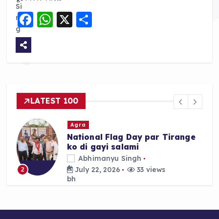
F
W
X
S
a
h
h
c
a
a
e
ts
re
b
A
o
p
LATEST 100
o
p
k
Agra
National Flag Day par Tirange
ko di gayi salami
Abhimanyu Singh
July 22, 2026
33 views
2