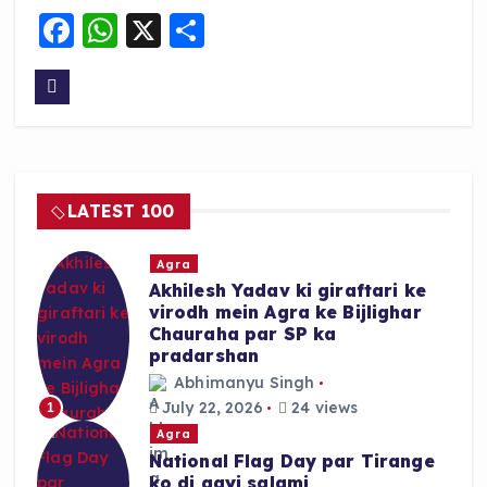
F
W
X
S
a
h
h
c
a
a
e
ts
re
b
A
o
p
LATEST 100
o
p
k
Agra
Akhilesh Yadav ki giraftari ke
virodh mein Agra ke Bijlighar
Chauraha par SP ka
pradarshan
Abhimanyu Singh
July 22, 2026
24 views
1
Agra
National Flag Day par Tirange
ko di gayi salami