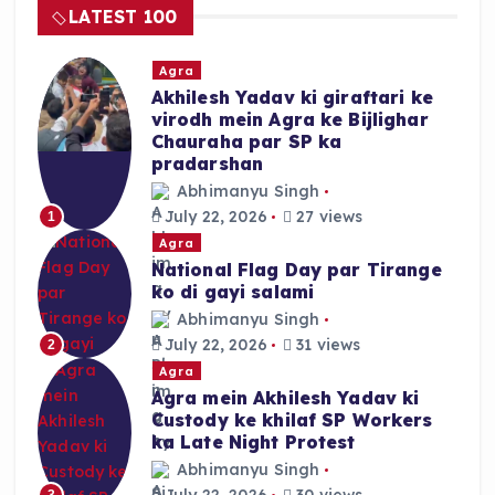
o
p
LATEST 100
o
p
k
Agra
Akhilesh Yadav ki giraftari ke
virodh mein Agra ke Bijlighar
Chauraha par SP ka
pradarshan
Abhimanyu Singh
July 22, 2026
27 views
1
Agra
National Flag Day par Tirange
ko di gayi salami
Abhimanyu Singh
July 22, 2026
31 views
2
Agra
Agra mein Akhilesh Yadav ki
Custody ke khilaf SP Workers
ka Late Night Protest
Abhimanyu Singh
July 22, 2026
30 views
3