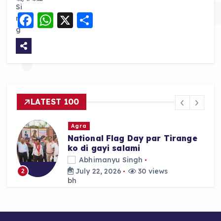
F
W
X
S
a
h
h
c
a
a
e
ts
re
b
A
o
p
LATEST 100
o
p
k
Agra
National Flag Day par Tirange
ko di gayi salami
Abhimanyu Singh
July 22, 2026
30 views
2