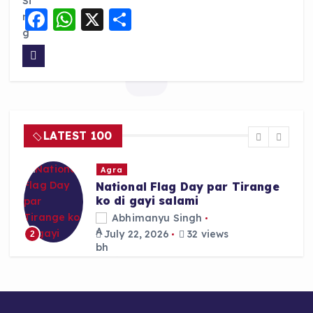
F
W
X
S
a
h
h
c
a
a
e
ts
re
b
A
o
p
LATEST 100
o
p
k
Agra
National Flag Day par Tirange
ko di gayi salami
Abhimanyu Singh
July 22, 2026
32 views
2