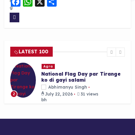
F
W
X
S
a
h
h
c
a
a
e
ts
re
b
A
o
p
LATEST 100
o
p
k
Agra
National Flag Day par Tirange
ko di gayi salami
Abhimanyu Singh
July 22, 2026
31 views
2