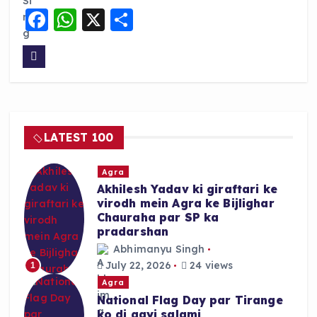
F
W
X
S
a
h
h
c
a
a
e
ts
re
b
A
o
p
LATEST 100
o
p
k
Agra
Akhilesh Yadav ki giraftari ke
virodh mein Agra ke Bijlighar
Chauraha par SP ka
pradarshan
Abhimanyu Singh
July 22, 2026
24 views
1
Agra
National Flag Day par Tirange
ko di gayi salami