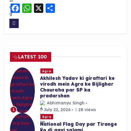
F
W
X
S
a
h
h
c
a
a
e
ts
re
b
A
o
p
LATEST 100
o
p
k
Agra
Akhilesh Yadav ki giraftari ke
virodh mein Agra ke Bijlighar
Chauraha par SP ka
pradarshan
Abhimanyu Singh
July 22, 2026
28 views
1
Agra
National Flag Day par Tirange
ko di gayi salami