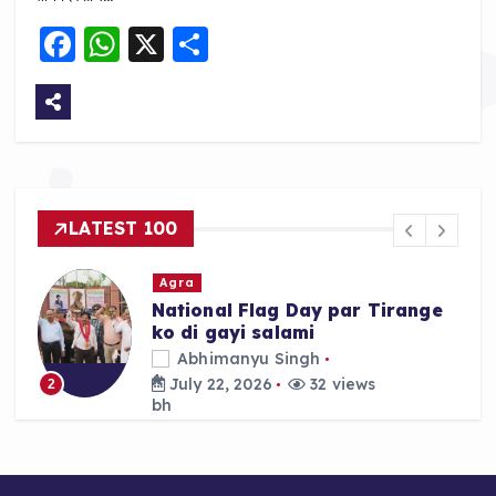
F
W
X
S
a
h
h
c
a
a
e
ts
re
b
A
o
p
LATEST 100
o
p
k
Agra
National Flag Day par Tirange
ko di gayi salami
Abhimanyu Singh
July 22, 2026
32 views
2