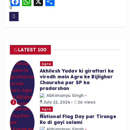
F
W
X
S
a
h
h
c
a
a
e
ts
re
b
A
o
p
LATEST 100
o
p
k
Agra
Akhilesh Yadav ki giraftari ke
virodh mein Agra ke Bijlighar
Chauraha par SP ka
pradarshan
Abhimanyu Singh
July 22, 2026
26 views
1
Agra
National Flag Day par Tirange
ko di gayi salami
Abhimanyu Singh