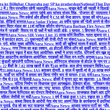
gra ke Bijlighar Chauraha par SP ka pradarshan
National Flag Day
में 2 दिन प्रभावित रहेगी जलापूर्ति
Agra News: मासूम बेटी की गवाही ने दिलाई 
यात्रा
Agra News: आगरा पहुंचे आप सांसद संजय सिंह, ‘रोजगार दो’ पदयात्रा के
gra News: गिग वर्कर्स और हॉकर्स ने CM को भेजा ज्ञापन; सुरक्षा की मांग
Agra P
ंडा, वीडियो वायरल
Agra Sadar Firing: 40 वर्षीय युवक की गोली लगने से मौत; 
 मित्र मंडल का 11वां मासिक कीर्तन संपन्न
Agra Barhan Fire News: एत्मा
में ‘लड़की’ विवाद पर दो पक्षों में चले लाठी-डंडे; 3 घायल, 5 हिरासत में
Agra Cri
निशाना
Agra News SIR Voter List: 35 लाख फॉर्म वितरित; गलत सूचना पर 1
ं काउंटर हटाए, 25 दुकानदारों की रोजी-रोटी पर संकट
Agra News: शाहगंज में
 प्रो. बघेल मुख्य अतिथि
Agra News: शादी की खुशियां मातम में बदली, बारात में 
News: नगर निगम का बड़ा एक्शन, 48 होटलों-मैरिज लॉन को कुर्की वारंट जारी; 5
र किड्स स्कूल में बाल मेला आयोजित; बच्चों ने लगाए स्टॉल, परिजनों संग खूब ल
टेल आउटरीच कार्यक्रम आयोजित; ग्राहकों को मिला वन-स्टॉप अनुभव
Agra News:
कुंडली खंगालेगी एटीएस
Agra News: हॉस्पिटल संचालक से होटल के नाम पर 1.17
22 बैंकों के 7.82 लाख खातों में डंप ₹240 करोड़; कल होगा समाधान शिविर
Agra
ो ₹31,000
Agra News: IAS बताकर दोस्ती, 8 साल में युवती-मां से 20 लाख रुपये
ा, गार्डों पर सरियों से हमला कर किया गंभीर रूप से घायल; FIR दर्ज
Agra News: व
 रौब से FIR में ढिलाई!
Agra News: डौकी में सुनार लूट का खुलासा; 1.6 किलो 
 News: घटिया निर्माण पर विधायक पुत्र आगबबूला; ठेकेदार बोला- ‘परिवहन म
िल्ली धमाके के बाद आगरा का ‘पप्पू’ घायल; पुलिस ने तेज की चेकिंग, ताजमहल
ेशनल फिल्म फेस्टिवल का पोस्टर विमोचन
Agra News: ताजमहल देखने आए टूरिस्ट स
 महिला जेसीबी पर चढ़ी
Agra News: 1 वर्ष में खड़ा हुआ VSPS स्कूल का 3 मंजिला
 News: कब्जा विवाद के आरोपी नेता मंच पर! अरुण सिंह के कार्यक्रम में उपस्
र पर पुताई, रोड शो का रूट फाइनल नहीं
Agra News: आज़ाद समाज पार्टी का ‘पाँव-प