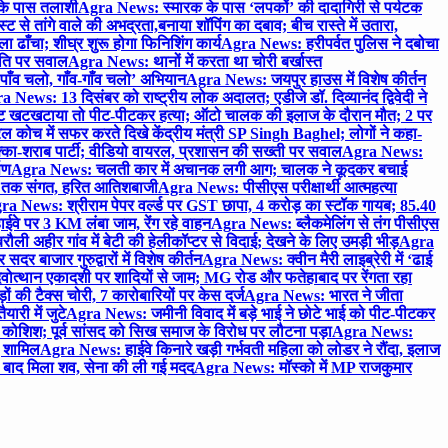
 के पास तलाशी
Agra News: स्मारक के पास ‘लपकों’ की दादागिरी से पर्यटक
े तांगे वाले की अभद्रता,बनाया शॉपिंग का दबाव; बीच रास्ते में उतारा,
 ढाँचा; शीघ्र शुरू होगा फिनिशिंग कार्य
Agra News: हरीपर्वत पुलिस ने दबोचा
थिति पर सवाल
Agra News: थानों में करता था चोरी बर्खास्त
ाँव चलो, गाँव-गाँव चलो’ अभियान
Agra News: जयपुर हाउस में विशेष कीर्तन
 News: 13 दिसंबर को राष्ट्रीय लोक अदालत; एडीजे डॉ. दिव्यानंद द्विवेदी ने
 खटखटाया तो पीट-पीटकर हत्या; ऑटो चालक की इलाज के दौरान मौत; 2 पर
ोच में सफर करते दिखे केंद्रीय मंत्री SP Singh Baghel; लोगों ने कहा-
का-शराब पार्टी; वीडियो वायरल, प्रशासन की सख्ती पर सवाल
Agra News:
पण
Agra News: चलती कार में अचानक लगी आग; चालक ने कूदकर बचाई
जे तक संगत, हरित आतिशबाजी
Agra News: पीसीएस परीक्षार्थी आत्महत्या
ra News: श्रीराम पेपर वर्ल्ड पर GST छापा, 4 करोड़ का स्टॉक गायब; 85.40
वे पर 3 KM लंबा जाम, रेंग रहे वाहन
Agra News: ब्लैकमेलिंग से तंग पीसीएस
ी अहीर गांव में बेटी की हेलीकॉप्टर से विदाई; देखने के लिए उमड़ी भीड़
Agra
 बाजार गुरुद्वारों में विशेष कीर्तन
Agra News: क्वीन मैरी लाइब्रेरी में ‘ढाई
ोत्थान एकादशी पर शादियों से जाम; MG रोड और फतेहाबाद पर रेंगता रहा
ं की टैक्स चोरी, 7 कारोबारियों पर केस दर्ज
Agra News: भारत ने जीता
ारी में जुटे
Agra News: जमीनी विवाद में बड़े भाई ने छोटे भाई को पीट-पीटकर
कोशिश; पूर्व सांसद को सिख समाज के विरोध पर लौटना पड़ा
Agra News:
ए शामिल
Agra News: हाईवे किनारे खड़ी गर्भवती महिला को लोडर ने रौंदा, इलाज
टे बाद मिला शव, सेना की ली गई मदद
Agra News: मॉस्को में MP राजकुमार