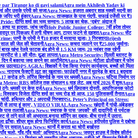
 par Tirange ko di gayi salami
Agra mein Akhilesh Yadav ki
मां और उसके प्रेमी को सजा
Agra News: हज़रत अबरार शाह मक्की मदनी का
 जरिए भरी हुंकार
Agra News: ताजमहल के पास गंदगी, सफाई एजेंसी पर ₹3
ride: दीप्ति शर्मा का भव्य सम्मान; 5 लाख का चेक, ‘दबंग’ अंदाज में
हत्या या हादसा, जांच जारी
Holy Public Junior College: 7वीं हरेश तोमर
दपुर पर पिकअप में लगी भीषण आग, टायर फटने से दहशत
Agra News: सेंट
me: पत्नी के प्रेमी ने ₹10 हजार में मरवाया सूजा; 3 गिरफ्तार
Brijesh
 साल की जेल की चेतावनी
Agra News: कचरा जलाने पर ₹25,000 जुर्माना;
 बारह खंभा रेलवे फाटक बंद होने से 1.5 KM जाम; 20 नवंबर तक रहेगी
मारपीट से 1 की मौत; दूल्हा लापता
Agra Metro Security: दिल्ली ब्लास्ट के
 दिन में बकाया जमा करने का अल्टीमेटम
Agra News: मंटोला ढोलीखार में फोम
ुत्फ उठाया
DPS AGRA: शिक्षकों ने पेश किया रंगारंग कार्यक्रम, बच्चों को मिला
 नारायच फैक्ट्री लूट का खुलासा; फाउंड्री नगर में मुठभेड़ के बाद 1 बदमाश
 करोड़ ठगे; लॉरेंस बिश्नोई के नाम पर धमकी
Agra News: घटिया निर्माण पर
 Metro: RBS कॉलेज तक संचालन 6 माह लेट, अब मार्च 2026 में शुरू
Agra
 ठगे; धमकी पर केस दर्ज
Agra News: धर्म छिपाकर दोस्ती, आपत्तिजनक फोटो
िश्वकप विजेता दीप्ति शर्मा का भव्य रोड शो आज, 150 पुलिसकर्मी तैनात
Agra
चांदी, हथियार और 2 अपराधी गिरफ्तार
St. Peter’s Principal on Stress:
ंत्री से लाया हूं काम’, VIDEO VIRAL
Agra News: खंदारी में गांधी-अंबेडकर
 के पास तलाशी
Agra News: स्मारक के पास ‘लपकों’ की दादागिरी से पर्यटक
े तांगे वाले की अभद्रता,बनाया शॉपिंग का दबाव; बीच रास्ते में उतारा,
 ढाँचा; शीघ्र शुरू होगा फिनिशिंग कार्य
Agra News: हरीपर्वत पुलिस ने दबोचा
थिति पर सवाल
Agra News: थानों में करता था चोरी बर्खास्त
ाँव चलो, गाँव-गाँव चलो’ अभियान
Agra News: जयपुर हाउस में विशेष कीर्तन