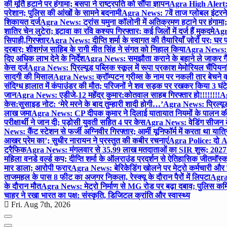
की मूर्ति हटाने पर हंगामा; बसपा ने राष्ट्रपति को सौंपा ज्ञापन
Agra High Alert: द
परेशान; पुलिस की आंखों के सामने बदनामी
Agra News: 7वें ताज ग्लोबल इंटरन
शिकायत दर्ज
Agra News: ट्रांस यमुना कॉलोनी में अतिक्रमण हटाने पर हंगामा;
शातिर चेन लुटेरा; इटावा का रवि कश्यप गिरफ्तार; कई जिलों में दर्ज हैं मुकदमे
Agra
सिपाही,गिरफ्तार
Agra News: दीप्ति शर्मा के स्वागत की तैयारियाँ ज़ोरों पर; घ
दरबार; शीशगंज साहिब के रागी मीत सिंह ने संगत को निहाल किया
Agra News: च
दिए अधिक लाभ देने के निर्देश
Agra News: समझौता कराने के बहाने ले जाकर गैंगरेप
केस दर्ज
Agra News: प्रिल्यूड पब्लिक स्कूल में रूपा प्रकाश मेमोरियल चैंपियनशि
सादगी की मिसाल
Agra News: क्रॉम्पटन ग्रीव्स के नाम पर नकली तार बेचने व
संदिग्ध हालात में कंपाउंडर की मौत; परिजनों ने शव सड़क पर रखकर किया 3 घंटे
जान
Agra News: एडीजे-12 महेंद्र कुमार:कोतवाल साहब गिरफ्तार हो!!!!!!!!
Ag
केस:सुसाइड नोट: ‘मेरे मरने के बाद तुम्हारी शादी होगी…’
Agra News: प्रिल्यूड
लाख जमा
Agra News: CP दीपक कुमार ने दिलाई यातायात नियमों के पालन 
परीक्षार्थी ने जान दी; पड़ोसी युवती सहित 4 पर केस
Agra News: वेडिंग सीजन के 
News: कैंट स्टेशन से फर्जी अग्निवीर गिरफ्तार; आर्मी यूनिफॉर्म में करता था यात्र
आखर प्रेम का’; सुधीर नारायन ने प्रस्तुत की कबीर रचनाएं
Agra Police: दो AC
ट्रैफिक
Agra News: मंगलवार से 35.99 लाख मतदाताओं का SIR शुरू; 2027 
महिला वनडे वर्ल्ड कप; दीप्ति शर्मा के ऑलराउंड प्रदर्शन से ऐतिहासिक जीत
मॉस्क
मार डाला; आरोपी फरार
Agra News: बेरिकेडिंग खोलने पर मेट्रो कर्मचारी और 
ताजमहल के पास 8 फीट का अजगर निकला, रेस्क्यू के दौरान पैरों में लिपटा
Agra 
के दौरान मौत
Agra News: मेट्रो निर्माण से MG रोड पर बढ़ा दबाव; पुलिस कमि
चाहर ने रखा भारत का पक्ष: संस्कृति, डिजिटल क्रांति और स्वास्थ्य
Fri. Aug 7th, 2026