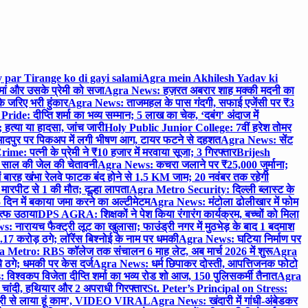
 par Tirange ko di gayi salami
Agra mein Akhilesh Yadav ki
मां और उसके प्रेमी को सजा
Agra News: हज़रत अबरार शाह मक्की मदनी का
 जरिए भरी हुंकार
Agra News: ताजमहल के पास गंदगी, सफाई एजेंसी पर ₹3
ride: दीप्ति शर्मा का भव्य सम्मान; 5 लाख का चेक, ‘दबंग’ अंदाज में
हत्या या हादसा, जांच जारी
Holy Public Junior College: 7वीं हरेश तोमर
दपुर पर पिकअप में लगी भीषण आग, टायर फटने से दहशत
Agra News: सेंट
me: पत्नी के प्रेमी ने ₹10 हजार में मरवाया सूजा; 3 गिरफ्तार
Brijesh
 साल की जेल की चेतावनी
Agra News: कचरा जलाने पर ₹25,000 जुर्माना;
 बारह खंभा रेलवे फाटक बंद होने से 1.5 KM जाम; 20 नवंबर तक रहेगी
मारपीट से 1 की मौत; दूल्हा लापता
Agra Metro Security: दिल्ली ब्लास्ट के
 दिन में बकाया जमा करने का अल्टीमेटम
Agra News: मंटोला ढोलीखार में फोम
ुत्फ उठाया
DPS AGRA: शिक्षकों ने पेश किया रंगारंग कार्यक्रम, बच्चों को मिला
 नारायच फैक्ट्री लूट का खुलासा; फाउंड्री नगर में मुठभेड़ के बाद 1 बदमाश
 करोड़ ठगे; लॉरेंस बिश्नोई के नाम पर धमकी
Agra News: घटिया निर्माण पर
 Metro: RBS कॉलेज तक संचालन 6 माह लेट, अब मार्च 2026 में शुरू
Agra
 ठगे; धमकी पर केस दर्ज
Agra News: धर्म छिपाकर दोस्ती, आपत्तिजनक फोटो
िश्वकप विजेता दीप्ति शर्मा का भव्य रोड शो आज, 150 पुलिसकर्मी तैनात
Agra
चांदी, हथियार और 2 अपराधी गिरफ्तार
St. Peter’s Principal on Stress:
ंत्री से लाया हूं काम’, VIDEO VIRAL
Agra News: खंदारी में गांधी-अंबेडकर