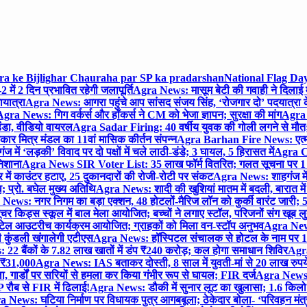
gra ke Bijlighar Chauraha par SP ka pradarshan
National Flag Day
में 2 दिन प्रभावित रहेगी जलापूर्ति
Agra News: मासूम बेटी की गवाही ने दिलाई 
यात्रा
Agra News: आगरा पहुंचे आप सांसद संजय सिंह, ‘रोजगार दो’ पदयात्रा के
gra News: गिग वर्कर्स और हॉकर्स ने CM को भेजा ज्ञापन; सुरक्षा की मांग
Agra P
ंडा, वीडियो वायरल
Agra Sadar Firing: 40 वर्षीय युवक की गोली लगने से मौत; 
 मित्र मंडल का 11वां मासिक कीर्तन संपन्न
Agra Barhan Fire News: एत्मा
में ‘लड़की’ विवाद पर दो पक्षों में चले लाठी-डंडे; 3 घायल, 5 हिरासत में
Agra Cri
निशाना
Agra News SIR Voter List: 35 लाख फॉर्म वितरित; गलत सूचना पर 1
ं काउंटर हटाए, 25 दुकानदारों की रोजी-रोटी पर संकट
Agra News: शाहगंज में
 प्रो. बघेल मुख्य अतिथि
Agra News: शादी की खुशियां मातम में बदली, बारात में 
News: नगर निगम का बड़ा एक्शन, 48 होटलों-मैरिज लॉन को कुर्की वारंट जारी; 5
र किड्स स्कूल में बाल मेला आयोजित; बच्चों ने लगाए स्टॉल, परिजनों संग खूब ल
टेल आउटरीच कार्यक्रम आयोजित; ग्राहकों को मिला वन-स्टॉप अनुभव
Agra News:
कुंडली खंगालेगी एटीएस
Agra News: हॉस्पिटल संचालक से होटल के नाम पर 1.17
22 बैंकों के 7.82 लाख खातों में डंप ₹240 करोड़; कल होगा समाधान शिविर
Agra
ो ₹31,000
Agra News: IAS बताकर दोस्ती, 8 साल में युवती-मां से 20 लाख रुपये
ा, गार्डों पर सरियों से हमला कर किया गंभीर रूप से घायल; FIR दर्ज
Agra News: व
 रौब से FIR में ढिलाई!
Agra News: डौकी में सुनार लूट का खुलासा; 1.6 किलो 
 News: घटिया निर्माण पर विधायक पुत्र आगबबूला; ठेकेदार बोला- ‘परिवहन म