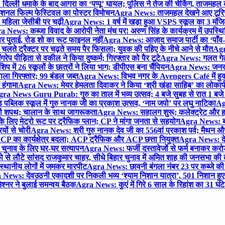
िल्ली धमाके के बाद आगरा का ‘पप्पू’ घायल; पुलिस ने तेज की चेकिंग, ताजमहल
ेशनल फिल्म फेस्टिवल का पोस्टर विमोचन
Agra News: ताजमहल देखने आए टूरिस्ट स
 महिला जेसीबी पर चढ़ी
Agra News: 1 वर्ष में खड़ा हुआ VSPS स्कूल का 3 मंजिला
 News: कब्जा विवाद के आरोपी नेता मंच पर! अरुण सिंह के कार्यक्रम में उपस्
र पर पुताई, रोड शो का रूट फाइनल नहीं
Agra News: आज़ाद समाज पार्टी का ‘पाँव-प
लते ट्रैक्टर पर चढ़ते समय पैर फिसला; युवक की पहिए के नीचे आने से मौत
Agra
 पीड़िता से वकील ने किया दुष्कर्म; गिरफ्तार को पैर टूटे
Agra News: गलत गेट
प में 26 स्कूलों के छात्रों ने लिया भाग; डीपीएस बना चैंपियन
Agra News: जनरल क
ाला गिरफ्तार; 99 बंडल जब्त
Agra News: विभव नगर के Avengers Café में हुक्
 हंगामा
Agra News: मेयर हेमलता दिवाकर ने किया ‘श्री खंडा साहिब’ का लोकार्
ra News Guru Purab: गुरु का ताल में भव्य उत्सव; 4 बजे सुबह से रात 1 ब
 पब्लिक स्कूल में गुरु नानक जी का प्रकाश उत्सव, ‘नाम जपो’ पर लघु नाटिका
Ag
की शपथ; चालान के साथ जागरूकता
Agra News: सहालग शुरू; कलेक्ट्रेट और हाई
लिए मेट्रो रूट पर ट्रैफिक प्लान; CP ने मांगा जनता से सहयोग
Agra News: बरौल
ियों से चोरी
Agra News: श्री गुरु नानक देव जी का 556वां प्रकाश पर्व; मैथन और सदर
P का कार्यक्षेत्र बदला; ACP ट्रैफिक और ACP छत्ता नियुक्त
Agra News: देव
चुनाव के लिए घर-घर सत्यापन
Agra News: फर्जी दस्तावेजों से फर्म बनाकर करोड़ो
ो से लौटे सांसद राजकुमार चाहर, सीधे बिहार चुनाव में अमित शाह की जनसभा की तैय
स्थानीय लोगों में जमकर मारपीट
Agra News: छावनी बंगला नंबर 23 पर कब्जे की 
News: देवउठनी एकादशी पर निकली भव्य ‘श्याम निशान यात्रा’, 501 निशान हु
श्नर ने बुलाई समन्वय बैठक
Agra News: कुएं में गिरे 6 साल के रिहांश का 31 घं