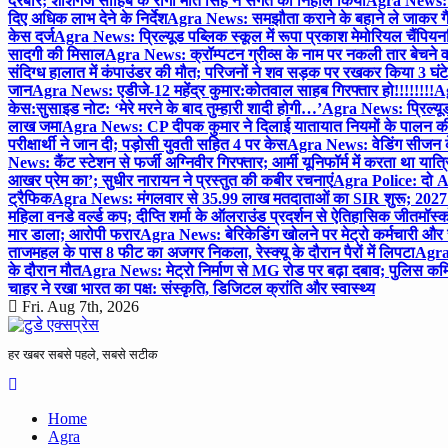
दरबार; शीशगंज साहिब के रागी मीत सिंह ने संगत को निहाल किया
Agra News: च
दिए अधिक लाभ देने के निर्देश
Agra News: समझौता कराने के बहाने ले जाकर गैंगरेप
केस दर्ज
Agra News: प्रिल्यूड पब्लिक स्कूल में रूपा प्रकाश मेमोरियल चैंपियनशि
सादगी की मिसाल
Agra News: क्रॉम्पटन ग्रीव्स के नाम पर नकली तार बेचने व
संदिग्ध हालात में कंपाउंडर की मौत; परिजनों ने शव सड़क पर रखकर किया 3 घंटे
जान
Agra News: एडीजे-12 महेंद्र कुमार:कोतवाल साहब गिरफ्तार हो!!!!!!!!
Ag
केस:सुसाइड नोट: ‘मेरे मरने के बाद तुम्हारी शादी होगी…’
Agra News: प्रिल्यूड
लाख जमा
Agra News: CP दीपक कुमार ने दिलाई यातायात नियमों के पालन 
परीक्षार्थी ने जान दी; पड़ोसी युवती सहित 4 पर केस
Agra News: वेडिंग सीजन के 
News: कैंट स्टेशन से फर्जी अग्निवीर गिरफ्तार; आर्मी यूनिफॉर्म में करता था यात्र
आखर प्रेम का’; सुधीर नारायन ने प्रस्तुत की कबीर रचनाएं
Agra Police: दो AC
ट्रैफिक
Agra News: मंगलवार से 35.99 लाख मतदाताओं का SIR शुरू; 2027 
महिला वनडे वर्ल्ड कप; दीप्ति शर्मा के ऑलराउंड प्रदर्शन से ऐतिहासिक जीत
मॉस्क
मार डाला; आरोपी फरार
Agra News: बेरिकेडिंग खोलने पर मेट्रो कर्मचारी और 
ताजमहल के पास 8 फीट का अजगर निकला, रेस्क्यू के दौरान पैरों में लिपटा
Agra 
के दौरान मौत
Agra News: मेट्रो निर्माण से MG रोड पर बढ़ा दबाव; पुलिस कमि
चाहर ने रखा भारत का पक्ष: संस्कृति, डिजिटल क्रांति और स्वास्थ्य
Fri. Aug 7th, 2026
हर खबर सबसे पहले, सबसे सटीक
Home
Agra