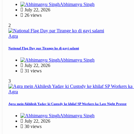
Abhimanyu Singh
July 22, 2026
26 views
2
Agra
National Flag Day par Tirange ko di gayi salami
Abhimanyu Singh
July 22, 2026
31 views
3
Agra
Agra mein Akhilesh Yadav ki Custody ke khilaf SP Workers ka Late Night Protest
Abhimanyu Singh
July 22, 2026
30 views