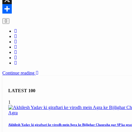
X
Share
Continue reading
LATEST 100
1
Agra
Akhilesh Yadav ki giraftari ke virodh mein Agra ke Bijlighar Chauraha par SP ka pra