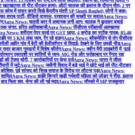
 News: 13 दिसंबर को राष्ट्रीय लोक अदालत; एडीजे डॉ. दिव्यानंद द्विवेदी ने
 खटखटाया तो पीट-पीटकर हत्या; ऑटो चालक की इलाज के दौरान मौत; 2 पर
ोच में सफर करते दिखे केंद्रीय मंत्री SP Singh Baghel; लोगों ने कहा-
का-शराब पार्टी; वीडियो वायरल, प्रशासन की सख्ती पर सवाल
Agra News:
पण
Agra News: चलती कार में अचानक लगी आग; चालक ने कूदकर बचाई
जे तक संगत, हरित आतिशबाजी
Agra News: पीसीएस परीक्षार्थी आत्महत्या
ra News: श्रीराम पेपर वर्ल्ड पर GST छापा, 4 करोड़ का स्टॉक गायब; 85.40
वे पर 3 KM लंबा जाम, रेंग रहे वाहन
Agra News: ब्लैकमेलिंग से तंग पीसीएस
ी अहीर गांव में बेटी की हेलीकॉप्टर से विदाई; देखने के लिए उमड़ी भीड़
Agra
 बाजार गुरुद्वारों में विशेष कीर्तन
Agra News: क्वीन मैरी लाइब्रेरी में ‘ढाई
ोत्थान एकादशी पर शादियों से जाम; MG रोड और फतेहाबाद पर रेंगता रहा
ं की टैक्स चोरी, 7 कारोबारियों पर केस दर्ज
Agra News: भारत ने जीता
ारी में जुटे
Agra News: जमीनी विवाद में बड़े भाई ने छोटे भाई को पीट-पीटकर
कोशिश; पूर्व सांसद को सिख समाज के विरोध पर लौटना पड़ा
Agra News:
ए शामिल
Agra News: हाईवे किनारे खड़ी गर्भवती महिला को लोडर ने रौंदा, इलाज
टे बाद मिला शव, सेना की ली गई मदद
Agra News: मॉस्को में MP राजकुमार