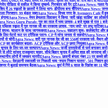
लते ट्रैक्टर पर चढ़ते समय पैर फिसला; युवक की पहिए के नीचे आने से मौत
Agra
 पीड़िता से वकील ने किया दुष्कर्म; गिरफ्तार को पैर टूटे
Agra News: गलत गेट
प में 26 स्कूलों के छात्रों ने लिया भाग; डीपीएस बना चैंपियन
Agra News: जनरल क
ाला गिरफ्तार; 99 बंडल जब्त
Agra News: विभव नगर के Avengers Café में हुक्
 हंगामा
Agra News: मेयर हेमलता दिवाकर ने किया ‘श्री खंडा साहिब’ का लोकार्
ra News Guru Purab: गुरु का ताल में भव्य उत्सव; 4 बजे सुबह से रात 1 ब
 पब्लिक स्कूल में गुरु नानक जी का प्रकाश उत्सव, ‘नाम जपो’ पर लघु नाटिका
Ag
की शपथ; चालान के साथ जागरूकता
Agra News: सहालग शुरू; कलेक्ट्रेट और हाई
लिए मेट्रो रूट पर ट्रैफिक प्लान; CP ने मांगा जनता से सहयोग
Agra News: बरौल
ियों से चोरी
Agra News: श्री गुरु नानक देव जी का 556वां प्रकाश पर्व; मैथन और सदर
P का कार्यक्षेत्र बदला; ACP ट्रैफिक और ACP छत्ता नियुक्त
Agra News: देव
चुनाव के लिए घर-घर सत्यापन
Agra News: फर्जी दस्तावेजों से फर्म बनाकर करोड़ो
ो से लौटे सांसद राजकुमार चाहर, सीधे बिहार चुनाव में अमित शाह की जनसभा की तैय
स्थानीय लोगों में जमकर मारपीट
Agra News: छावनी बंगला नंबर 23 पर कब्जे की 
News: देवउठनी एकादशी पर निकली भव्य ‘श्याम निशान यात्रा’, 501 निशान हु
श्नर ने बुलाई समन्वय बैठक
Agra News: कुएं में गिरे 6 साल के रिहांश का 31 घं