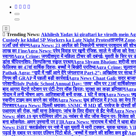
Trending News:
Akhilesh Yadav ki giraftari ke virodh mein A
Custody ke khilaf SP Workers ka Late Night Protest
ताजगंज Zone-2 
95वाँ उर्स संपन्न
Agra News: 23 अप्रैल को निकलेगी भगवान परशुराम की शोभा
लाख का Fine
Agra News: प्रेम विवाह पर खूनी रंजिश, साले ने जीजा को रेता
A
स्वागत
Agra Crime: जगदीशपुरा में महिला टीचर की दबंगई; युवती के सिर पर ड
डांस चैंपियनशिप; सिम्पकिन्स स्कूल प्रथम
Agra Shyam Bhajan: श्रीजी सरकार
फेलिक्स का 47वां वार्षिक दिवस; बच्चों ने बिखेरी प्रतिभा
Agra Crime: सुल्तानगंज 
Pathak Agra: “यूपी में नहीं आने देंगे जंगलराज Part-2”; अखिलेश पर साधा 
निगम की GRAP में पहली बड़ी कार्रवाई
Agra News Chaat Gali: सदर बाजार मे
परेशानी
Holy Public School Annual Day: ‘तत्व’ थीम पर 23वां वार्षिकोत्सव;
बाद आगरा मेट्रो स्टेशन पर एंटी-टेरर मॉक ड्रिल; सुरक्षा का कड़ा इम्तिहान
Agra 
गोदाम में लगी भीषण आग; आतिशबाजी बनी वजह, 1 घंटे में काबू
Agra News: फ्यूच
स्क्रीन टाइम कम करने का संदेश
Agra News: यूथ हॉस्टल में PNB का मेगा रि
गिरफ्तार
Agra News: दिल्ली धमाका: SNMC से MD डॉ. परवेज के दोस्तों की 
एआरएम की रोक, नहीं माना ठेकेदार; जांच के लिए दीवार से ईंट भेजी
Agra News: 
News: अंडर-19 मून प्रीमियर लीग 26 नवंबर से सेंट जोंस मैदान पर; विजेता क
बना ब्लैकमेल; अमन उस्मानी पर FIR
Agra News: नारायच में चोरों ने धावा बोल
News: ISBT फ्लाईओवर पर नशे में धुत युवती ने मारी टक्कर, युवक घायल; VIP
पढ़ाई के दबाव पर फादर एल्विन पिंटो बोले- ‘बच्चों में सहने की शक्ति कम हुई’
Agra