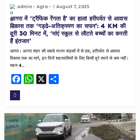
admin
Agra
August 7, 2025
आगरा में ‘ट्रैफिक रेंगता है’ का हाल! हरीपर्वत से आवास
विकास तक ‘गड्ढे-अतिक्रमण का सफर’: 4 KM की
दूरी 30 मिनट में, ‘मांएं स्कूल से लौटते बच्चों का करती
हैं इंतजार’
आगरा। आगरा शहर की सबसे व्यस्त सड़कों में से एक, हरीपर्वत से आवास
विकास तक का मार्ग, इन दिनों शहरवासियों के लिए किसी बुरे सपने से कम नहीं।
महज 4…
F
W
X
S
a
h
h
c
a
a
e
ts
re
b
A
o
p
o
p