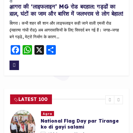
आगरा की ‘लाइफलाइन’ MG रोड बदहाल: गड्ढों का
राज, घंटों का जाम और बारिश में जलभराव से लोग बेहाल!
आगरा। कभी शहर की शान और लाइफलाइन कही जाने वाली एमजी रोड
(महात्मा गांधी रोड) अब आगरावासियों के लिए सिरदर्द बन गई है। जगह-जगह
बने गड्ढे, मेट्रो निर्माण के कारण…
F
W
X
S
a
h
h
c
a
a
e
ts
re
b
A
o
p
LATEST 100
o
p
k
Agra
National Flag Day par Tirange
ko di gayi salami