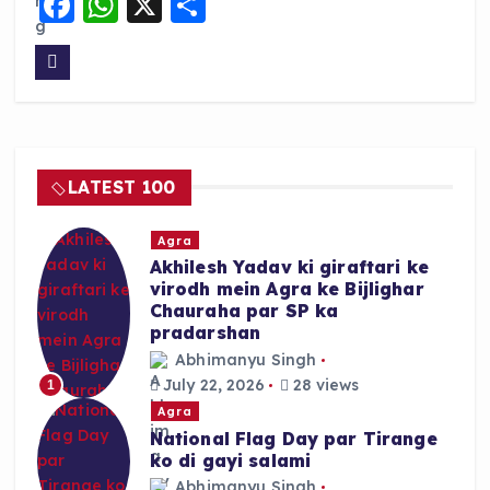
F
W
X
S
a
h
h
c
a
a
e
ts
re
b
A
o
p
LATEST 100
o
p
k
Agra
Akhilesh Yadav ki giraftari ke
virodh mein Agra ke Bijlighar
Chauraha par SP ka
pradarshan
Abhimanyu Singh
July 22, 2026
28 views
1
Agra
National Flag Day par Tirange
ko di gayi salami
Abhimanyu Singh