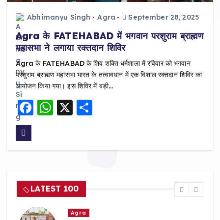
Abhimanyu Singh
Agra
September 28, 2025
Agra के FATEHABAD में भगवान परशुराम ब्राह्मण
महासभा ने लगाया रक्तदान शिविर
Agra के FATEHABAD के शिव शक्ति धर्मशाला में रविवार को भगवान
परशुराम ब्राह्मण महासभा भारत के तत्वावधान में एक विशाल रक्तदान शिविर का
आयोजन किया गया। इस शिविर में बड़ी…
F
W
X
S
a
h
h
c
a
a
e
ts
re
b
A
o
p
LATEST 100
o
p
k
Agra