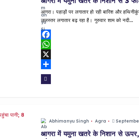
आगरा में यमुना खतरे के निशान से 3 फीट
आगरा। पहाड़ों पर लगातार हो रही बारिश और हथिनीकुंड 
जलस्तर लगातार बढ़ रहा है। गुरुवार शाम को नदी…
F
a
W
c
h
X
e
a
S
b
t
h
o
s
a
o
A
r
k
p
e
Abhimanyu Singh
Agra
September
p
आगरा में यमुना खतरे के निशान से ऊपर,