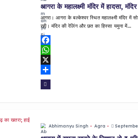
आगरा के महालक्ष्मी मंदिर में हादसा, मंदिर
आगरा। आगरा के बल्केश्वर स्थित महालक्ष्मी मंदिर में स
रही। मंदिर की रेलिंग और छत का हिस्सा यमुना में…
F
a
W
c
h
X
e
a
S
b
t
h
o
s
a
o
A
r
k
p
e
Abhimanyu Singh
Agra
September
p