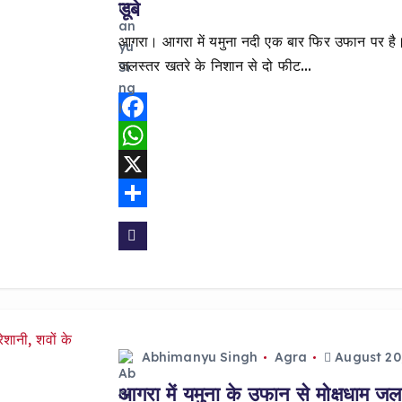
डूबे
आगरा। आगरा में यमुना नदी एक बार फिर उफान पर है। 
जलस्तर खतरे के निशान से दो फीट…
F
a
W
c
h
X
e
a
S
b
t
h
o
s
a
o
A
r
k
p
e
Abhimanyu Singh
Agra
August 20
p
आगरा में यमुना के उफान से मोक्षधाम जलमग