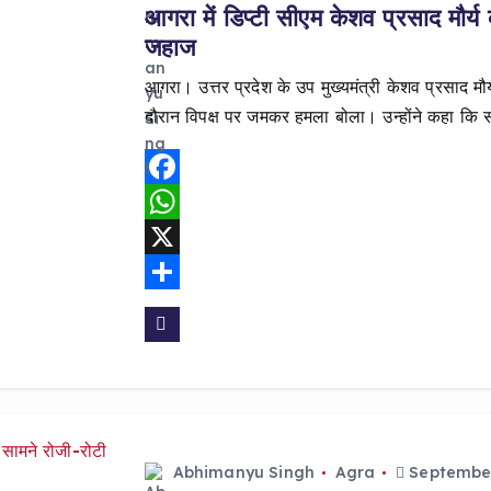
आगरा में डिप्टी सीएम केशव प्रसाद मौर्
जहाज
आगरा। उत्तर प्रदेश के उप मुख्यमंत्री केशव प्रसाद मौर
दौरान विपक्ष पर जमकर हमला बोला। उन्होंने कहा कि
F
a
W
c
h
X
e
a
S
b
t
h
o
s
a
o
A
r
k
p
e
Abhimanyu Singh
Agra
September
p