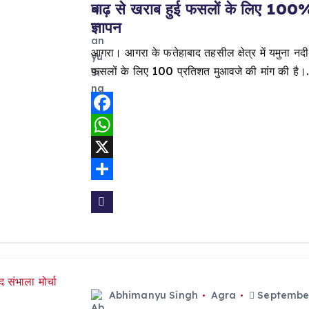
बाढ़ से खराब हुई फसलों के लिए 100% 
ज्ञापन
आगरा। आगरा के फतेहाबाद तहसील क्षेत्र में यमुना नदी 
फसलों के लिए 100 प्रतिशत मुआवजे की मांग की है
F
a
W
c
h
X
e
a
S
b
t
h
o
s
a
o
A
r
k
p
e
Abhimanyu Singh
Agra
September
p