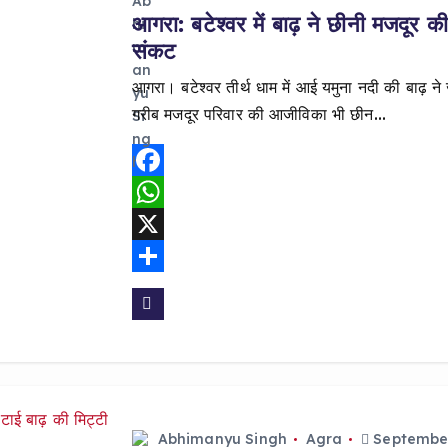
आगरा: बटेश्वर में बाढ़ ने छीनी मजदूर 
संकट
आगरा। बटेश्वर तीर्थ धाम में आई यमुना नदी की बाढ़ ने
गरीब मजदूर परिवार की आजीविका भी छीन…
F
a
W
c
h
X
e
a
S
b
t
h
o
s
a
o
A
r
k
p
e
Abhimanyu Singh
Agra
September