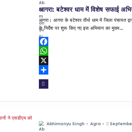
p
आगरा: बटेश्वर धाम में विशेष सफाई अभि
आगरा। आगरा के बटेश्वर तीर्थ धाम में जिला पंचायत द
के निर्देश पर शुरू किए गए इस अभियान का मुख्य…
F
a
W
c
h
X
e
a
S
b
t
h
o
s
a
o
A
r
k
p
e
Abhimanyu Singh
Agra
September
p