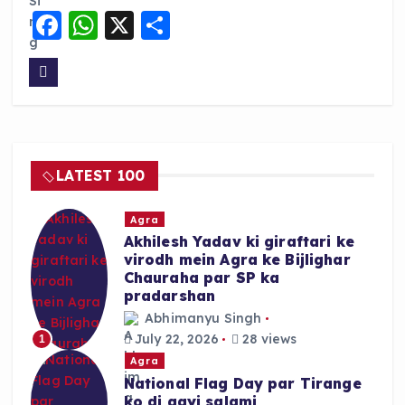
F
W
X
S
a
h
h
c
a
a
e
ts
re
b
A
o
p
LATEST 100
o
p
k
Agra
Akhilesh Yadav ki giraftari ke
virodh mein Agra ke Bijlighar
Chauraha par SP ka
pradarshan
Abhimanyu Singh
July 22, 2026
28 views
1
Agra
National Flag Day par Tirange
ko di gayi salami