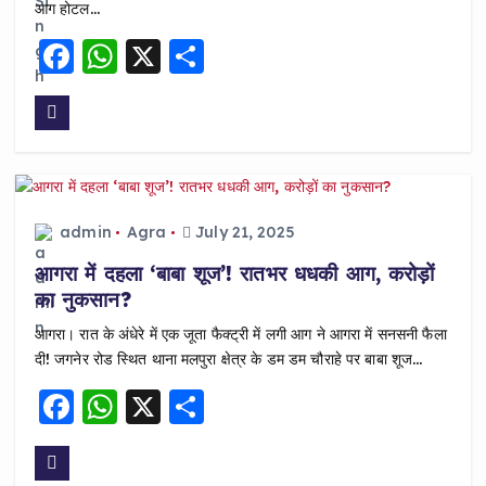
आग होटल…
F
W
X
S
a
h
h
c
a
a
e
ts
re
b
A
o
p
admin
Agra
July 21, 2025
o
p
आगरा में दहला ‘बाबा शूज’! रातभर धधकी आग, करोड़ों
k
का नुकसान?
आगरा। रात के अंधेरे में एक जूता फैक्ट्री में लगी आग ने आगरा में सनसनी फैला
दी! जगनेर रोड स्थित थाना मलपुरा क्षेत्र के डम डम चौराहे पर बाबा शूज…
F
W
X
S
a
h
h
c
a
a