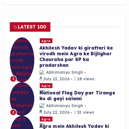
e
ts
re
b
A
o
p
LATEST 100
o
p
k
Agra
Akhilesh Yadav ki giraftari ke
virodh mein Agra ke Bijlighar
Chauraha par SP ka
pradarshan
Abhimanyu Singh
July 22, 2026
28 views
1
Agra
National Flag Day par Tirange
ko di gayi salami
Abhimanyu Singh
July 22, 2026
32 views
2
Agra
Agra mein Akhilesh Yadav ki