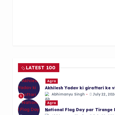
LATEST 100
Agra
Akhilesh Yadav ki giraftari ke
Abhimanyu Singh
July 22, 202
1
Agra
National Flag Day par Tirange 