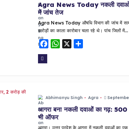
Agra News Today नकली दवाओं के कार
में जांच तेज
Agra News Today औषधि विभाग की जांच में सामने
करोड़ों का काला कारोबार चला रहे थे। पांच जिलों में…
F
W
X
S
a
h
h
c
a
a
e
ts
re
b
A
o
p
o
p
Abhimanyu Singh
Agra
September
k
आगरा बना नकली दवाओं का गढ़: 500 क
भी ऑफर
आगरा। उत्तर प्रदेश के आगरा में नकली दवाओं का एक 