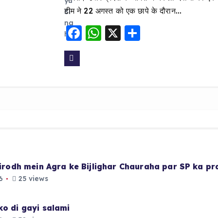
टीम ने 22 अगस्त को एक छापे के दौरान…
F
W
X
S
a
h
h
c
a
a
e
ts
re
b
A
o
p
o
p
k
 virodh mein Agra ke Bijlighar Chauraha par SP ka p
6
25 views
ko di gayi salami