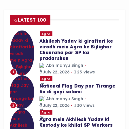
b
A
o
p
LATEST 100
o
p
k
Agra
Akhilesh Yadav ki giraftari ke
virodh mein Agra ke Bijlighar
Chauraha par SP ka
pradarshan
Abhimanyu Singh
July 22, 2026
25 views
1
Agra
National Flag Day par Tirange
ko di gayi salami
Abhimanyu Singh
July 22, 2026
30 views
2
Agra
Agra mein Akhilesh Yadav ki
Custody ke khilaf SP Workers