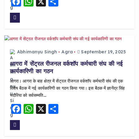
F
W
X
S
a
h
h
c
a
a
e
ts
re
b
A
o
p
Abhimanyu Singh
Agra
September 19, 2025
o
p
आगरा में सेंट्रल रीजनल वर्कशॉप कर्मचारी संघ की नई
k
कार्यकारिणी का गठन
आगरा। आगरा के बाह क्षेत्र में सेंट्रल रीजनल वर्कशॉप कर्मचारी संघ की एक
विशेष बैठक में नई कार्यकारिणी का गठन किया गया। इस बैठक में ज्ञानेंद्र सिंह
भदौरिया को सर्वसम्मति…
F
W
X
S
a
h
h
c
a
a
e
ts
re