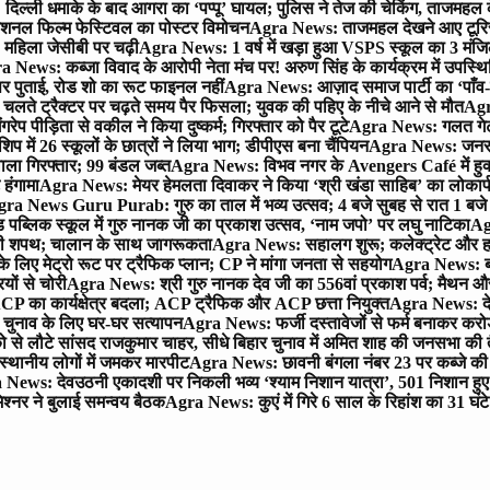
िल्ली धमाके के बाद आगरा का ‘पप्पू’ घायल; पुलिस ने तेज की चेकिंग, ताजमहल
ेशनल फिल्म फेस्टिवल का पोस्टर विमोचन
Agra News: ताजमहल देखने आए टूरिस्ट स
 महिला जेसीबी पर चढ़ी
Agra News: 1 वर्ष में खड़ा हुआ VSPS स्कूल का 3 मंजिला
 News: कब्जा विवाद के आरोपी नेता मंच पर! अरुण सिंह के कार्यक्रम में उपस्
र पर पुताई, रोड शो का रूट फाइनल नहीं
Agra News: आज़ाद समाज पार्टी का ‘पाँव-प
लते ट्रैक्टर पर चढ़ते समय पैर फिसला; युवक की पहिए के नीचे आने से मौत
Agra
 पीड़िता से वकील ने किया दुष्कर्म; गिरफ्तार को पैर टूटे
Agra News: गलत गेट
प में 26 स्कूलों के छात्रों ने लिया भाग; डीपीएस बना चैंपियन
Agra News: जनरल क
ाला गिरफ्तार; 99 बंडल जब्त
Agra News: विभव नगर के Avengers Café में हुक्
 हंगामा
Agra News: मेयर हेमलता दिवाकर ने किया ‘श्री खंडा साहिब’ का लोकार्
ra News Guru Purab: गुरु का ताल में भव्य उत्सव; 4 बजे सुबह से रात 1 ब
 पब्लिक स्कूल में गुरु नानक जी का प्रकाश उत्सव, ‘नाम जपो’ पर लघु नाटिका
Ag
की शपथ; चालान के साथ जागरूकता
Agra News: सहालग शुरू; कलेक्ट्रेट और हाई
लिए मेट्रो रूट पर ट्रैफिक प्लान; CP ने मांगा जनता से सहयोग
Agra News: बरौल
ियों से चोरी
Agra News: श्री गुरु नानक देव जी का 556वां प्रकाश पर्व; मैथन और सदर
P का कार्यक्षेत्र बदला; ACP ट्रैफिक और ACP छत्ता नियुक्त
Agra News: देव
चुनाव के लिए घर-घर सत्यापन
Agra News: फर्जी दस्तावेजों से फर्म बनाकर करोड़ो
ो से लौटे सांसद राजकुमार चाहर, सीधे बिहार चुनाव में अमित शाह की जनसभा की तैय
स्थानीय लोगों में जमकर मारपीट
Agra News: छावनी बंगला नंबर 23 पर कब्जे की 
News: देवउठनी एकादशी पर निकली भव्य ‘श्याम निशान यात्रा’, 501 निशान हु
श्नर ने बुलाई समन्वय बैठक
Agra News: कुएं में गिरे 6 साल के रिहांश का 31 घं