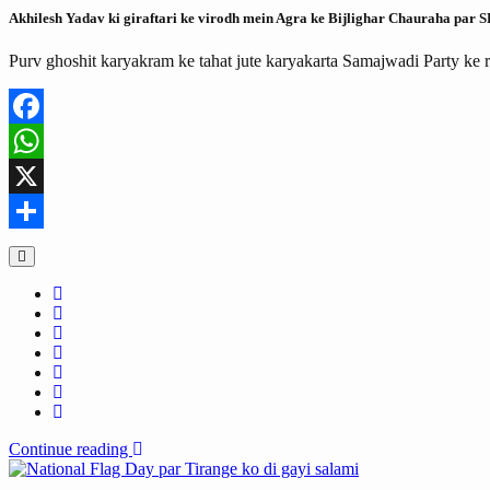
Akhilesh Yadav ki giraftari ke virodh mein Agra ke Bijlighar Chauraha par 
Purv ghoshit karyakram ke tahat jute karyakarta Samajwadi Party ke 
Facebook
WhatsApp
X
Share
Continue reading