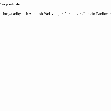
SP ka pradarshan
rashtriya adhyaksh Akhilesh Yadav ki giraftari ke virodh mein Budhwa