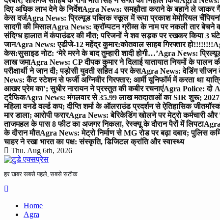
दरबार; शीशगंज साहिब के रागी मीत सिंह ने संगत को निहाल किया
Agra News: च
दिए अधिक लाभ देने के निर्देश
Agra News: समझौता कराने के बहाने ले जाकर गैंगरेप
केस दर्ज
Agra News: प्रिल्यूड पब्लिक स्कूल में रूपा प्रकाश मेमोरियल चैंपियनशि
सादगी की मिसाल
Agra News: क्रॉम्पटन ग्रीव्स के नाम पर नकली तार बेचने व
संदिग्ध हालात में कंपाउंडर की मौत; परिजनों ने शव सड़क पर रखकर किया 3 घंटे
जान
Agra News: एडीजे-12 महेंद्र कुमार:कोतवाल साहब गिरफ्तार हो!!!!!!!!
Ag
केस:सुसाइड नोट: ‘मेरे मरने के बाद तुम्हारी शादी होगी…’
Agra News: प्रिल्यूड
लाख जमा
Agra News: CP दीपक कुमार ने दिलाई यातायात नियमों के पालन 
परीक्षार्थी ने जान दी; पड़ोसी युवती सहित 4 पर केस
Agra News: वेडिंग सीजन के 
News: कैंट स्टेशन से फर्जी अग्निवीर गिरफ्तार; आर्मी यूनिफॉर्म में करता था यात्र
आखर प्रेम का’; सुधीर नारायन ने प्रस्तुत की कबीर रचनाएं
Agra Police: दो AC
ट्रैफिक
Agra News: मंगलवार से 35.99 लाख मतदाताओं का SIR शुरू; 2027 
महिला वनडे वर्ल्ड कप; दीप्ति शर्मा के ऑलराउंड प्रदर्शन से ऐतिहासिक जीत
मॉस्क
मार डाला; आरोपी फरार
Agra News: बेरिकेडिंग खोलने पर मेट्रो कर्मचारी और 
ताजमहल के पास 8 फीट का अजगर निकला, रेस्क्यू के दौरान पैरों में लिपटा
Agra 
के दौरान मौत
Agra News: मेट्रो निर्माण से MG रोड पर बढ़ा दबाव; पुलिस कमि
चाहर ने रखा भारत का पक्ष: संस्कृति, डिजिटल क्रांति और स्वास्थ्य
Thu. Aug 6th, 2026
हर खबर सबसे पहले, सबसे सटीक
Home
Agra