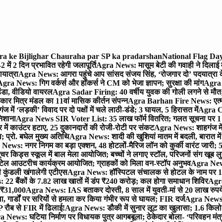
gra ke Bijlighar Chauraha par SP ka pradarshan
National Flag Day
में 2 दिन प्रभावित रहेगी जलापूर्ति
Agra News: मासूम बेटी की गवाही ने दिलाई 
यात्रा
Agra News: आगरा पहुंचे आप सांसद संजय सिंह, ‘रोजगार दो’ पदयात्रा के
gra News: गिग वर्कर्स और हॉकर्स ने CM को भेजा ज्ञापन; सुरक्षा की मांग
Agra P
ंडा, वीडियो वायरल
Agra Sadar Firing: 40 वर्षीय युवक की गोली लगने से मौत; 
 मित्र मंडल का 11वां मासिक कीर्तन संपन्न
Agra Barhan Fire News: एत्मा
में ‘लड़की’ विवाद पर दो पक्षों में चले लाठी-डंडे; 3 घायल, 5 हिरासत में
Agra Cri
निशाना
Agra News SIR Voter List: 35 लाख फॉर्म वितरित; गलत सूचना पर 1
ं काउंटर हटाए, 25 दुकानदारों की रोजी-रोटी पर संकट
Agra News: शाहगंज में
 प्रो. बघेल मुख्य अतिथि
Agra News: शादी की खुशियां मातम में बदली, बारात में 
News: नगर निगम का बड़ा एक्शन, 48 होटलों-मैरिज लॉन को कुर्की वारंट जारी; 5
र किड्स स्कूल में बाल मेला आयोजित; बच्चों ने लगाए स्टॉल, परिजनों संग खूब ल
टेल आउटरीच कार्यक्रम आयोजित; ग्राहकों को मिला वन-स्टॉप अनुभव
Agra News:
कुंडली खंगालेगी एटीएस
Agra News: हॉस्पिटल संचालक से होटल के नाम पर 1.17
22 बैंकों के 7.82 लाख खातों में डंप ₹240 करोड़; कल होगा समाधान शिविर
Agra
ो ₹31,000
Agra News: IAS बताकर दोस्ती, 8 साल में युवती-मां से 20 लाख रुपये
ा, गार्डों पर सरियों से हमला कर किया गंभीर रूप से घायल; FIR दर्ज
Agra News: व
 रौब से FIR में ढिलाई!
Agra News: डौकी में सुनार लूट का खुलासा; 1.6 किलो 
 News: घटिया निर्माण पर विधायक पुत्र आगबबूला; ठेकेदार बोला- ‘परिवहन म