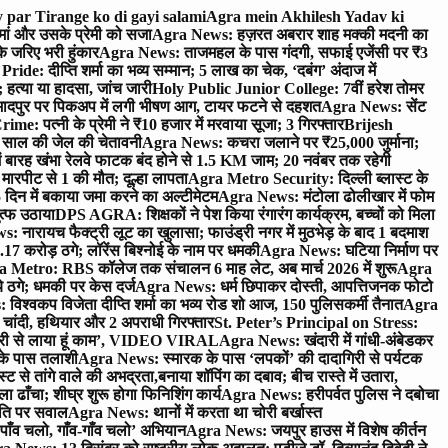
 par Tirange ko di gayi salami
Agra mein Akhilesh Yadav ki
मां और उसके प्रेमी को सजा
Agra News: हज़रत अबरार शाह मक्की मदनी का
 जरिए भरी हुंकार
Agra News: ताजमहल के पास गंदगी, सफाई एजेंसी पर ₹3
ride: दीप्ति शर्मा का भव्य सम्मान; 5 लाख का चेक, ‘दबंग’ अंदाज में
हत्या या हादसा, जांच जारी
Holy Public Junior College: 7वीं हरेश तोमर
दपुर पर पिकअप में लगी भीषण आग, टायर फटने से दहशत
Agra News: सेंट
me: पत्नी के प्रेमी ने ₹10 हजार में मरवाया सूजा; 3 गिरफ्तार
Brijesh
 साल की जेल की चेतावनी
Agra News: कचरा जलाने पर ₹25,000 जुर्माना;
 बारह खंभा रेलवे फाटक बंद होने से 1.5 KM जाम; 20 नवंबर तक रहेगी
मारपीट से 1 की मौत; दूल्हा लापता
Agra Metro Security: दिल्ली ब्लास्ट के
 दिन में बकाया जमा करने का अल्टीमेटम
Agra News: मंटोला ढोलीखार में फोम
ुत्फ उठाया
DPS AGRA: शिक्षकों ने पेश किया रंगारंग कार्यक्रम, बच्चों को मिला
 नारायच फैक्ट्री लूट का खुलासा; फाउंड्री नगर में मुठभेड़ के बाद 1 बदमाश
 करोड़ ठगे; लॉरेंस बिश्नोई के नाम पर धमकी
Agra News: घटिया निर्माण पर
 Metro: RBS कॉलेज तक संचालन 6 माह लेट, अब मार्च 2026 में शुरू
Agra
 ठगे; धमकी पर केस दर्ज
Agra News: धर्म छिपाकर दोस्ती, आपत्तिजनक फोटो
िश्वकप विजेता दीप्ति शर्मा का भव्य रोड शो आज, 150 पुलिसकर्मी तैनात
Agra
चांदी, हथियार और 2 अपराधी गिरफ्तार
St. Peter’s Principal on Stress:
ंत्री से लाया हूं काम’, VIDEO VIRAL
Agra News: खंदारी में गांधी-अंबेडकर
 के पास तलाशी
Agra News: स्मारक के पास ‘लपकों’ की दादागिरी से पर्यटक
े तांगे वाले की अभद्रता,बनाया शॉपिंग का दबाव; बीच रास्ते में उतारा,
 ढाँचा; शीघ्र शुरू होगा फिनिशिंग कार्य
Agra News: हरीपर्वत पुलिस ने दबोचा
थिति पर सवाल
Agra News: थानों में करता था चोरी बर्खास्त
ाँव चलो, गाँव-गाँव चलो’ अभियान
Agra News: जयपुर हाउस में विशेष कीर्तन