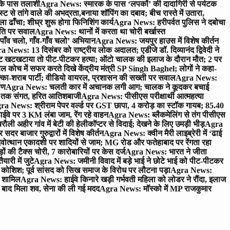
 के पास तलाशी
Agra News: स्मारक के पास ‘लपकों’ की दादागिरी से पर्यटक
े तांगे वाले की अभद्रता,बनाया शॉपिंग का दबाव; बीच रास्ते में उतारा,
 ढाँचा; शीघ्र शुरू होगा फिनिशिंग कार्य
Agra News: हरीपर्वत पुलिस ने दबोचा
थिति पर सवाल
Agra News: थानों में करता था चोरी बर्खास्त
ाँव चलो, गाँव-गाँव चलो’ अभियान
Agra News: जयपुर हाउस में विशेष कीर्तन
 News: 13 दिसंबर को राष्ट्रीय लोक अदालत; एडीजे डॉ. दिव्यानंद द्विवेदी ने
 खटखटाया तो पीट-पीटकर हत्या; ऑटो चालक की इलाज के दौरान मौत; 2 पर
ोच में सफर करते दिखे केंद्रीय मंत्री SP Singh Baghel; लोगों ने कहा-
का-शराब पार्टी; वीडियो वायरल, प्रशासन की सख्ती पर सवाल
Agra News:
पण
Agra News: चलती कार में अचानक लगी आग; चालक ने कूदकर बचाई
जे तक संगत, हरित आतिशबाजी
Agra News: पीसीएस परीक्षार्थी आत्महत्या
ra News: श्रीराम पेपर वर्ल्ड पर GST छापा, 4 करोड़ का स्टॉक गायब; 85.40
वे पर 3 KM लंबा जाम, रेंग रहे वाहन
Agra News: ब्लैकमेलिंग से तंग पीसीएस
ी अहीर गांव में बेटी की हेलीकॉप्टर से विदाई; देखने के लिए उमड़ी भीड़
Agra
 बाजार गुरुद्वारों में विशेष कीर्तन
Agra News: क्वीन मैरी लाइब्रेरी में ‘ढाई
ोत्थान एकादशी पर शादियों से जाम; MG रोड और फतेहाबाद पर रेंगता रहा
ं की टैक्स चोरी, 7 कारोबारियों पर केस दर्ज
Agra News: भारत ने जीता
ारी में जुटे
Agra News: जमीनी विवाद में बड़े भाई ने छोटे भाई को पीट-पीटकर
कोशिश; पूर्व सांसद को सिख समाज के विरोध पर लौटना पड़ा
Agra News:
ए शामिल
Agra News: हाईवे किनारे खड़ी गर्भवती महिला को लोडर ने रौंदा, इलाज
टे बाद मिला शव, सेना की ली गई मदद
Agra News: मॉस्को में MP राजकुमार