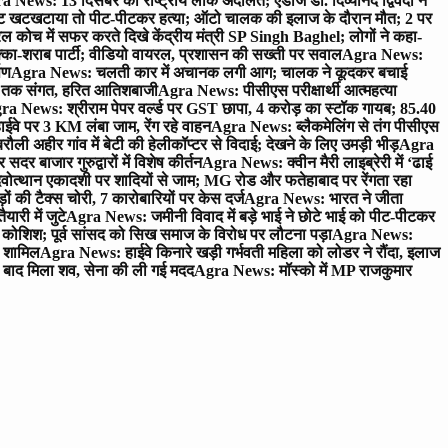
 News: 13 दिसंबर को राष्ट्रीय लोक अदालत; एडीजे डॉ. दिव्यानंद द्विवेदी ने
 खटखटाया तो पीट-पीटकर हत्या; ऑटो चालक की इलाज के दौरान मौत; 2 पर
ोच में सफर करते दिखे केंद्रीय मंत्री SP Singh Baghel; लोगों ने कहा-
का-शराब पार्टी; वीडियो वायरल, प्रशासन की सख्ती पर सवाल
Agra News:
पण
Agra News: चलती कार में अचानक लगी आग; चालक ने कूदकर बचाई
जे तक संगत, हरित आतिशबाजी
Agra News: पीसीएस परीक्षार्थी आत्महत्या
ra News: श्रीराम पेपर वर्ल्ड पर GST छापा, 4 करोड़ का स्टॉक गायब; 85.40
वे पर 3 KM लंबा जाम, रेंग रहे वाहन
Agra News: ब्लैकमेलिंग से तंग पीसीएस
ी अहीर गांव में बेटी की हेलीकॉप्टर से विदाई; देखने के लिए उमड़ी भीड़
Agra
 बाजार गुरुद्वारों में विशेष कीर्तन
Agra News: क्वीन मैरी लाइब्रेरी में ‘ढाई
ोत्थान एकादशी पर शादियों से जाम; MG रोड और फतेहाबाद पर रेंगता रहा
ं की टैक्स चोरी, 7 कारोबारियों पर केस दर्ज
Agra News: भारत ने जीता
ारी में जुटे
Agra News: जमीनी विवाद में बड़े भाई ने छोटे भाई को पीट-पीटकर
कोशिश; पूर्व सांसद को सिख समाज के विरोध पर लौटना पड़ा
Agra News:
ए शामिल
Agra News: हाईवे किनारे खड़ी गर्भवती महिला को लोडर ने रौंदा, इलाज
टे बाद मिला शव, सेना की ली गई मदद
Agra News: मॉस्को में MP राजकुमार