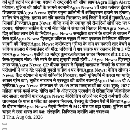
की मूर्ति हटाने पर हंगामा; बसपा ने राष्ट्रपति को सौंपा ज्ञापन
Agra High Alert: द
परेशान; पुलिस की आंखों के सामने बदनामी
Agra News: 7वें ताज ग्लोबल इंटरन
शिकायत दर्ज
Agra News: ट्रांस यमुना कॉलोनी में अतिक्रमण हटाने पर हंगामा;
शातिर चेन लुटेरा; इटावा का रवि कश्यप गिरफ्तार; कई जिलों में दर्ज हैं मुकदमे
Agra
सिपाही,गिरफ्तार
Agra News: दीप्ति शर्मा के स्वागत की तैयारियाँ ज़ोरों पर; घ
दरबार; शीशगंज साहिब के रागी मीत सिंह ने संगत को निहाल किया
Agra News: च
दिए अधिक लाभ देने के निर्देश
Agra News: समझौता कराने के बहाने ले जाकर गैंगरेप
केस दर्ज
Agra News: प्रिल्यूड पब्लिक स्कूल में रूपा प्रकाश मेमोरियल चैंपियनशि
सादगी की मिसाल
Agra News: क्रॉम्पटन ग्रीव्स के नाम पर नकली तार बेचने व
संदिग्ध हालात में कंपाउंडर की मौत; परिजनों ने शव सड़क पर रखकर किया 3 घंटे
जान
Agra News: एडीजे-12 महेंद्र कुमार:कोतवाल साहब गिरफ्तार हो!!!!!!!!
Ag
केस:सुसाइड नोट: ‘मेरे मरने के बाद तुम्हारी शादी होगी…’
Agra News: प्रिल्यूड
लाख जमा
Agra News: CP दीपक कुमार ने दिलाई यातायात नियमों के पालन 
परीक्षार्थी ने जान दी; पड़ोसी युवती सहित 4 पर केस
Agra News: वेडिंग सीजन के 
News: कैंट स्टेशन से फर्जी अग्निवीर गिरफ्तार; आर्मी यूनिफॉर्म में करता था यात्र
आखर प्रेम का’; सुधीर नारायन ने प्रस्तुत की कबीर रचनाएं
Agra Police: दो AC
ट्रैफिक
Agra News: मंगलवार से 35.99 लाख मतदाताओं का SIR शुरू; 2027 
महिला वनडे वर्ल्ड कप; दीप्ति शर्मा के ऑलराउंड प्रदर्शन से ऐतिहासिक जीत
मॉस्क
मार डाला; आरोपी फरार
Agra News: बेरिकेडिंग खोलने पर मेट्रो कर्मचारी और 
ताजमहल के पास 8 फीट का अजगर निकला, रेस्क्यू के दौरान पैरों में लिपटा
Agra 
के दौरान मौत
Agra News: मेट्रो निर्माण से MG रोड पर बढ़ा दबाव; पुलिस कमि
चाहर ने रखा भारत का पक्ष: संस्कृति, डिजिटल क्रांति और स्वास्थ्य
Thu. Aug 6th, 2026