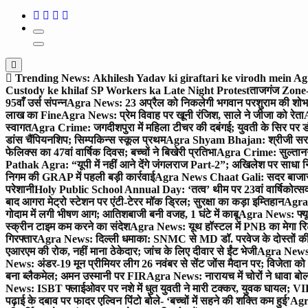
Trending News:
Akhilesh Yadav ki giraftari ke virodh mein A
Custody ke khilaf SP Workers ka Late Night Protest
ताजगंज Zone-2 
95वाँ उर्स संपन्न
Agra News: 23 अप्रैल को निकलेगी भगवान परशुराम की शोभा
लाख का Fine
Agra News: प्रेम विवाह पर खूनी रंजिश, साले ने जीजा को रेता
A
स्वागत
Agra Crime: जगदीशपुरा में महिला टीचर की दबंगई; युवती के सिर पर ड
डांस चैंपियनशिप; सिम्पकिन्स स्कूल प्रथम
Agra Shyam Bhajan: श्रीजी सरकार
फेलिक्स का 47वां वार्षिक दिवस; बच्चों ने बिखेरी प्रतिभा
Agra Crime: सुल्तानगंज 
Pathak Agra: “यूपी में नहीं आने देंगे जंगलराज Part-2”; अखिलेश पर साधा 
निगम की GRAP में पहली बड़ी कार्रवाई
Agra News Chaat Gali: सदर बाजार मे
परेशानी
Holy Public School Annual Day: ‘तत्व’ थीम पर 23वां वार्षिकोत्सव;
बाद आगरा मेट्रो स्टेशन पर एंटी-टेरर मॉक ड्रिल; सुरक्षा का कड़ा इम्तिहान
Agra 
गोदाम में लगी भीषण आग; आतिशबाजी बनी वजह, 1 घंटे में काबू
Agra News: फ्यूच
स्क्रीन टाइम कम करने का संदेश
Agra News: यूथ हॉस्टल में PNB का मेगा रि
गिरफ्तार
Agra News: दिल्ली धमाका: SNMC से MD डॉ. परवेज के दोस्तों की 
एआरएम की रोक, नहीं माना ठेकेदार; जांच के लिए दीवार से ईंट भेजी
Agra News: 
News: अंडर-19 मून प्रीमियर लीग 26 नवंबर से सेंट जोंस मैदान पर; विजेता क
बना ब्लैकमेल; अमन उस्मानी पर FIR
Agra News: नारायच में चोरों ने धावा बोल
News: ISBT फ्लाईओवर पर नशे में धुत युवती ने मारी टक्कर, युवक घायल; VIP
पढ़ाई के दबाव पर फादर एल्विन पिंटो बोले- ‘बच्चों में सहने की शक्ति कम हुई’
Agra