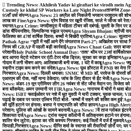
Skip
Trending News:
Akhilesh Yadav ki giraftari ke virodh mein A
to
Custody ke khilaf SP Workers ka Late Night Protest
ताजगंज Zone-2 
content
95वाँ उर्स संपन्न
Agra News: 23 अप्रैल को निकलेगी भगवान परशुराम की शोभा
लाख का Fine
Agra News: प्रेम विवाह पर खूनी रंजिश, साले ने जीजा को रेता
A
स्वागत
Agra Crime: जगदीशपुरा में महिला टीचर की दबंगई; युवती के सिर पर ड
डांस चैंपियनशिप; सिम्पकिन्स स्कूल प्रथम
Agra Shyam Bhajan: श्रीजी सरकार
फेलिक्स का 47वां वार्षिक दिवस; बच्चों ने बिखेरी प्रतिभा
Agra Crime: सुल्तानगंज 
Pathak Agra: “यूपी में नहीं आने देंगे जंगलराज Part-2”; अखिलेश पर साधा 
निगम की GRAP में पहली बड़ी कार्रवाई
Agra News Chaat Gali: सदर बाजार मे
परेशानी
Holy Public School Annual Day: ‘तत्व’ थीम पर 23वां वार्षिकोत्सव;
बाद आगरा मेट्रो स्टेशन पर एंटी-टेरर मॉक ड्रिल; सुरक्षा का कड़ा इम्तिहान
Agra 
गोदाम में लगी भीषण आग; आतिशबाजी बनी वजह, 1 घंटे में काबू
Agra News: फ्यूच
स्क्रीन टाइम कम करने का संदेश
Agra News: यूथ हॉस्टल में PNB का मेगा रि
गिरफ्तार
Agra News: दिल्ली धमाका: SNMC से MD डॉ. परवेज के दोस्तों की 
एआरएम की रोक, नहीं माना ठेकेदार; जांच के लिए दीवार से ईंट भेजी
Agra News: 
News: अंडर-19 मून प्रीमियर लीग 26 नवंबर से सेंट जोंस मैदान पर; विजेता क
बना ब्लैकमेल; अमन उस्मानी पर FIR
Agra News: नारायच में चोरों ने धावा बोल
News: ISBT फ्लाईओवर पर नशे में धुत युवती ने मारी टक्कर, युवक घायल; VIP
पढ़ाई के दबाव पर फादर एल्विन पिंटो बोले- ‘बच्चों में सहने की शक्ति कम हुई’
Agra
की मूर्ति हटाने पर हंगामा; बसपा ने राष्ट्रपति को सौंपा ज्ञापन
Agra High Alert: द
परेशान; पुलिस की आंखों के सामने बदनामी
Agra News: 7वें ताज ग्लोबल इंटरन
शिकायत दर्ज
Agra News: ट्रांस यमुना कॉलोनी में अतिक्रमण हटाने पर हंगामा;
शातिर चेन लुटेरा; इटावा का रवि कश्यप गिरफ्तार; कई जिलों में दर्ज हैं मुकदमे
Agra
सिपाही,गिरफ्तार
Agra News: दीप्ति शर्मा के स्वागत की तैयारियाँ ज़ोरों पर; घ