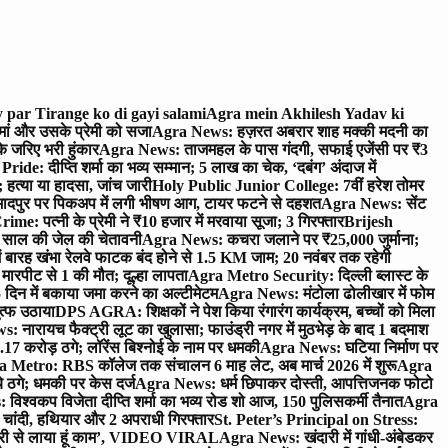
 par Tirange ko di gayi salami
Agra mein Akhilesh Yadav ki
मां और उसके प्रेमी को सजा
Agra News: हज़रत अबरार शाह मक्की मदनी का
 जरिए भरी हुंकार
Agra News: ताजमहल के पास गंदगी, सफाई एजेंसी पर ₹3
ride: दीप्ति शर्मा का भव्य सम्मान; 5 लाख का चेक, ‘दबंग’ अंदाज में
हत्या या हादसा, जांच जारी
Holy Public Junior College: 7वीं हरेश तोमर
दपुर पर पिकअप में लगी भीषण आग, टायर फटने से दहशत
Agra News: सेंट
me: पत्नी के प्रेमी ने ₹10 हजार में मरवाया सूजा; 3 गिरफ्तार
Brijesh
 साल की जेल की चेतावनी
Agra News: कचरा जलाने पर ₹25,000 जुर्माना;
 बारह खंभा रेलवे फाटक बंद होने से 1.5 KM जाम; 20 नवंबर तक रहेगी
मारपीट से 1 की मौत; दूल्हा लापता
Agra Metro Security: दिल्ली ब्लास्ट के
 दिन में बकाया जमा करने का अल्टीमेटम
Agra News: मंटोला ढोलीखार में फोम
ुत्फ उठाया
DPS AGRA: शिक्षकों ने पेश किया रंगारंग कार्यक्रम, बच्चों को मिला
 नारायच फैक्ट्री लूट का खुलासा; फाउंड्री नगर में मुठभेड़ के बाद 1 बदमाश
 करोड़ ठगे; लॉरेंस बिश्नोई के नाम पर धमकी
Agra News: घटिया निर्माण पर
 Metro: RBS कॉलेज तक संचालन 6 माह लेट, अब मार्च 2026 में शुरू
Agra
 ठगे; धमकी पर केस दर्ज
Agra News: धर्म छिपाकर दोस्ती, आपत्तिजनक फोटो
िश्वकप विजेता दीप्ति शर्मा का भव्य रोड शो आज, 150 पुलिसकर्मी तैनात
Agra
चांदी, हथियार और 2 अपराधी गिरफ्तार
St. Peter’s Principal on Stress:
ंत्री से लाया हूं काम’, VIDEO VIRAL
Agra News: खंदारी में गांधी-अंबेडकर