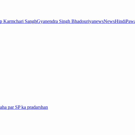
op Karmchari Sangh
Gyanendra Singh Bhadouriya
news
NewsHindi
Pawa