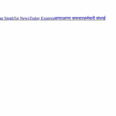
n Singh
Taj News
Today Express
आगरा
आगरा समाचार
कर्मचारी संघ
नई