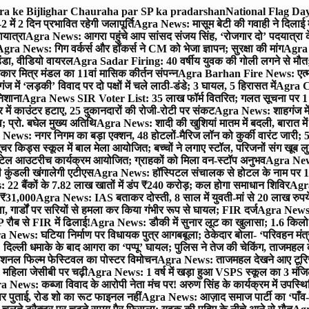
gra ke Bijlighar Chauraha par SP ka pradarshan
National Flag Day
में 2 दिन प्रभावित रहेगी जलापूर्ति
Agra News: मासूम बेटी की गवाही ने दिलाई 
यात्रा
Agra News: आगरा पहुंचे आप सांसद संजय सिंह, ‘रोजगार दो’ पदयात्रा के
gra News: गिग वर्कर्स और हॉकर्स ने CM को भेजा ज्ञापन; सुरक्षा की मांग
Agra P
ंडा, वीडियो वायरल
Agra Sadar Firing: 40 वर्षीय युवक की गोली लगने से मौत; 
 मित्र मंडल का 11वां मासिक कीर्तन संपन्न
Agra Barhan Fire News: एत्मा
में ‘लड़की’ विवाद पर दो पक्षों में चले लाठी-डंडे; 3 घायल, 5 हिरासत में
Agra Cri
निशाना
Agra News SIR Voter List: 35 लाख फॉर्म वितरित; गलत सूचना पर 1
ं काउंटर हटाए, 25 दुकानदारों की रोजी-रोटी पर संकट
Agra News: शाहगंज में
 प्रो. बघेल मुख्य अतिथि
Agra News: शादी की खुशियां मातम में बदली, बारात में 
News: नगर निगम का बड़ा एक्शन, 48 होटलों-मैरिज लॉन को कुर्की वारंट जारी; 5
र किड्स स्कूल में बाल मेला आयोजित; बच्चों ने लगाए स्टॉल, परिजनों संग खूब ल
टेल आउटरीच कार्यक्रम आयोजित; ग्राहकों को मिला वन-स्टॉप अनुभव
Agra News:
कुंडली खंगालेगी एटीएस
Agra News: हॉस्पिटल संचालक से होटल के नाम पर 1.17
22 बैंकों के 7.82 लाख खातों में डंप ₹240 करोड़; कल होगा समाधान शिविर
Agra
ो ₹31,000
Agra News: IAS बताकर दोस्ती, 8 साल में युवती-मां से 20 लाख रुपये
ा, गार्डों पर सरियों से हमला कर किया गंभीर रूप से घायल; FIR दर्ज
Agra News: व
 रौब से FIR में ढिलाई!
Agra News: डौकी में सुनार लूट का खुलासा; 1.6 किलो 
 News: घटिया निर्माण पर विधायक पुत्र आगबबूला; ठेकेदार बोला- ‘परिवहन म
िल्ली धमाके के बाद आगरा का ‘पप्पू’ घायल; पुलिस ने तेज की चेकिंग, ताजमहल
ेशनल फिल्म फेस्टिवल का पोस्टर विमोचन
Agra News: ताजमहल देखने आए टूरिस्ट स
 महिला जेसीबी पर चढ़ी
Agra News: 1 वर्ष में खड़ा हुआ VSPS स्कूल का 3 मंजिला
 News: कब्जा विवाद के आरोपी नेता मंच पर! अरुण सिंह के कार्यक्रम में उपस्
र पर पुताई, रोड शो का रूट फाइनल नहीं
Agra News: आज़ाद समाज पार्टी का ‘पाँव-प