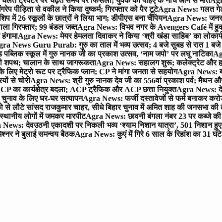
लते ट्रैक्टर पर चढ़ते समय पैर फिसला; युवक की पहिए के नीचे आने से मौत
Agra
 पीड़िता से वकील ने किया दुष्कर्म; गिरफ्तार को पैर टूटे
Agra News: गलत गेट
प में 26 स्कूलों के छात्रों ने लिया भाग; डीपीएस बना चैंपियन
Agra News: जनरल क
ाला गिरफ्तार; 99 बंडल जब्त
Agra News: विभव नगर के Avengers Café में हुक्
 हंगामा
Agra News: मेयर हेमलता दिवाकर ने किया ‘श्री खंडा साहिब’ का लोकार्
ra News Guru Purab: गुरु का ताल में भव्य उत्सव; 4 बजे सुबह से रात 1 ब
 पब्लिक स्कूल में गुरु नानक जी का प्रकाश उत्सव, ‘नाम जपो’ पर लघु नाटिका
Ag
की शपथ; चालान के साथ जागरूकता
Agra News: सहालग शुरू; कलेक्ट्रेट और हाई
लिए मेट्रो रूट पर ट्रैफिक प्लान; CP ने मांगा जनता से सहयोग
Agra News: बरौल
ियों से चोरी
Agra News: श्री गुरु नानक देव जी का 556वां प्रकाश पर्व; मैथन और सदर
P का कार्यक्षेत्र बदला; ACP ट्रैफिक और ACP छत्ता नियुक्त
Agra News: देव
चुनाव के लिए घर-घर सत्यापन
Agra News: फर्जी दस्तावेजों से फर्म बनाकर करोड़ो
ो से लौटे सांसद राजकुमार चाहर, सीधे बिहार चुनाव में अमित शाह की जनसभा की तैय
स्थानीय लोगों में जमकर मारपीट
Agra News: छावनी बंगला नंबर 23 पर कब्जे की 
News: देवउठनी एकादशी पर निकली भव्य ‘श्याम निशान यात्रा’, 501 निशान हु
श्नर ने बुलाई समन्वय बैठक
Agra News: कुएं में गिरे 6 साल के रिहांश का 31 घं