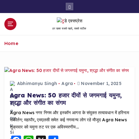
S
k
i
p
हर खबर सबसे पहले, सबसे सटीक
t
o
Home
c
o
n
t
e
n
Abhimanyu Singh
Agra
November 1, 2025
t
Agra News: 50 हजार दीयों से जगमगाई यमुना,
श्रद्धा और संगीत का संगम
Agra News नगर निगम और इस्कॉन आगरा के संयुक्त तत्वावधान में हरिनाम
संकीर्तन; महापौर, एमएलसी समेत कई गणमान्य लोग रहे मौजूद Agra News
शुक्रवार को यमुना तट पर एक अविस्मरणीय…