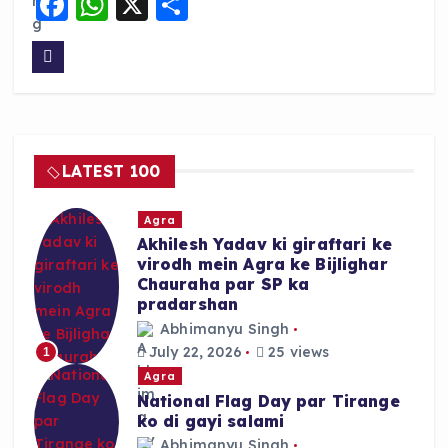
F
W
X
S
a
h
h
c
a
a
e
ts
re
b
A
o
p
LATEST 100
o
p
k
Agra
Akhilesh Yadav ki giraftari ke
virodh mein Agra ke Bijlighar
Chauraha par SP ka
pradarshan
Abhimanyu Singh
July 22, 2026
25 views
1
Agra
National Flag Day par Tirange
ko di gayi salami
Abhimanyu Singh