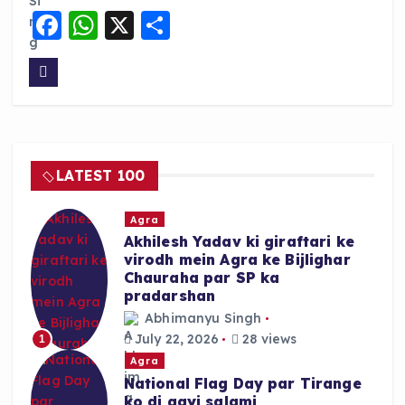
F
W
X
S
a
h
h
c
a
a
e
ts
re
b
A
o
p
LATEST 100
o
p
k
Agra
Akhilesh Yadav ki giraftari ke
virodh mein Agra ke Bijlighar
Chauraha par SP ka
pradarshan
Abhimanyu Singh
July 22, 2026
28 views
1
Agra
National Flag Day par Tirange
ko di gayi salami