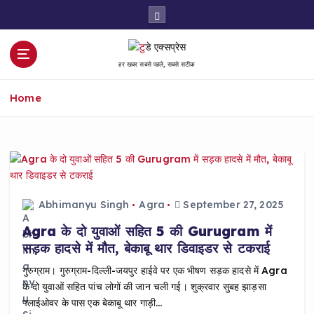
S
k
i
p
हर खबर सबसे पहले, सबसे सटीक
t
o
Home
c
o
n
t
e
n
t
Abhimanyu Singh
Agra
September 27, 2025
Agra के दो युवाओं सहित 5 की Gurugram में
सड़क हादसे में मौत, बेकाबू थार डिवाइडर से टकराई
गुरुग्राम। गुरुग्राम-दिल्ली-जयपुर हाईवे पर एक भीषण सड़क हादसे में Agra
के दो युवाओं सहित पांच लोगों की जान चली गई। शुक्रवार सुबह झाड़सा
फ्लाईओवर के पास एक बेकाबू थार गाड़ी…