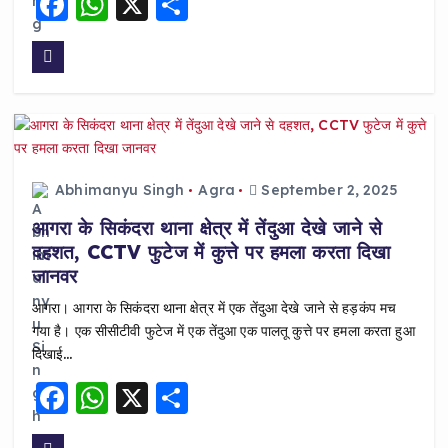
F
W
X
S
a
h
h
c
a
a
e
ts
re
b
A
o
p
o
p
Abhimanyu Singh
Agra
September 2, 2025
k
आगरा के सिकंदरा थाना क्षेत्र में तेंदुआ देखे जाने से
दहशत, CCTV फुटेज में कुत्ते पर हमला करता दिखा
जानवर
आगरा। आगरा के सिकंदरा थाना क्षेत्र में एक तेंदुआ देखे जाने से हड़कंप मच
गया है। एक सीसीटीवी फुटेज में एक तेंदुआ एक पालतू कुत्ते पर हमला करता हुआ
दिखाई…
F
W
X
S
a
h
h