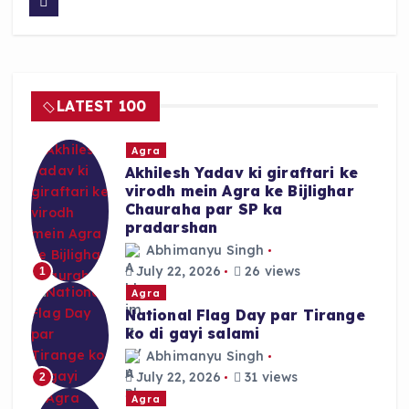
c
a
a
e
ts
re
b
A
o
p
LATEST 100
o
p
k
Agra
Akhilesh Yadav ki giraftari ke
virodh mein Agra ke Bijlighar
Chauraha par SP ka
pradarshan
Abhimanyu Singh
July 22, 2026
26 views
1
Agra
National Flag Day par Tirange
ko di gayi salami
Abhimanyu Singh
July 22, 2026
31 views
2
Agra