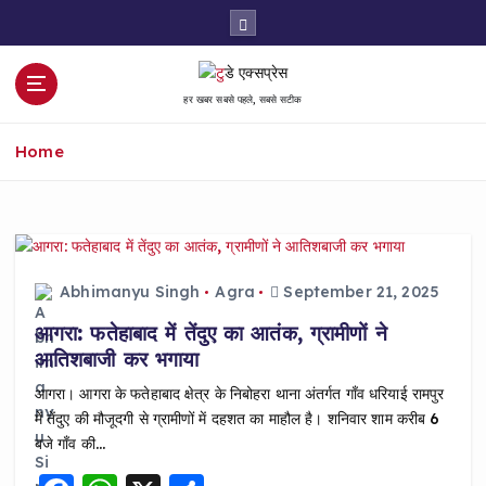
S
k
i
p
हर खबर सबसे पहले, सबसे सटीक
t
o
Home
c
o
n
t
e
n
Abhimanyu Singh
Agra
September 21, 2025
t
आगरा: फतेहाबाद में तेंदुए का आतंक, ग्रामीणों ने
आतिशबाजी कर भगाया
आगरा। आगरा के फतेहाबाद क्षेत्र के निबोहरा थाना अंतर्गत गाँव धरियाई रामपुर
में तेंदुए की मौजूदगी से ग्रामीणों में दहशत का माहौल है। शनिवार शाम करीब 6
बजे गाँव की…