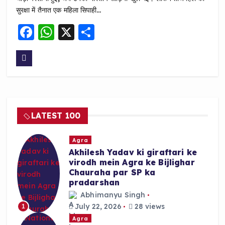
सुरक्षा में तैनात एक महिला सिपाही…
F
W
X
S
a
h
h
c
a
a
e
ts
re
b
A
o
p
LATEST 100
o
p
k
Agra
Akhilesh Yadav ki giraftari ke
virodh mein Agra ke Bijlighar
Chauraha par SP ka
pradarshan
Abhimanyu Singh
July 22, 2026
28 views
1
Agra