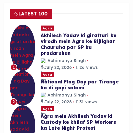
b
A
o
p
LATEST 100
o
p
k
Agra
Akhilesh Yadav ki giraftari ke
virodh mein Agra ke Bijlighar
Chauraha par SP ka
pradarshan
Abhimanyu Singh
July 22, 2026
26 views
1
Agra
National Flag Day par Tirange
ko di gayi salami
Abhimanyu Singh
July 22, 2026
31 views
2
Agra
Agra mein Akhilesh Yadav ki
Custody ke khilaf SP Workers
ka Late Night Protest