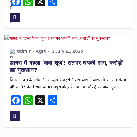
F
W
X
S
a
h
h
c
a
a
e
ts
re
b
A
o
p
admin
Agra
July 21, 2025
o
p
आगरा में दहला ‘बाबा शूज’! रातभर धधकी आग, करोड़ों
k
का नुकसान?
आगरा। रात के अंधेरे में एक जूता फैक्ट्री में लगी आग ने आगरा में सनसनी फैला
दी! जगनेर रोड स्थित थाना मलपुरा क्षेत्र के डम डम चौराहे पर बाबा शूज…
F
W
X
S
a
h
h
c
a
a
e
ts
re