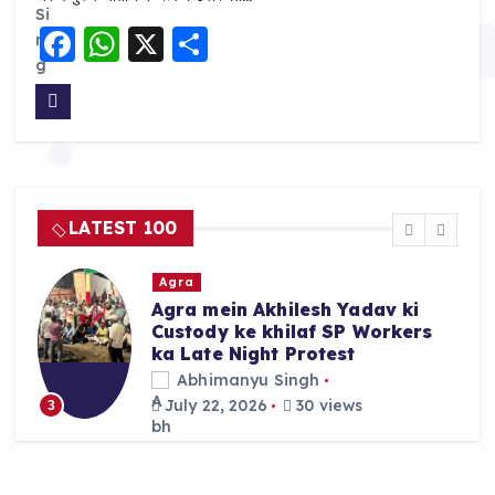
F
W
X
S
a
h
h
c
a
a
e
ts
re
b
A
o
p
LATEST 100
o
p
k
Agra
Agra mein Akhilesh Yadav ki
Custody ke khilaf SP Workers
ka Late Night Protest
Abhimanyu Singh
July 22, 2026
30 views
3