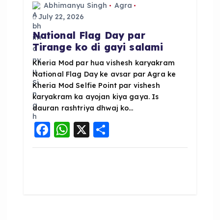
Abhimanyu Singh
Agra
July 22, 2026
National Flag Day par
Tirange ko di gayi salami
Kheria Mod par hua vishesh karyakram
National Flag Day ke avsar par Agra ke
Kheria Mod Selfie Point par vishesh
karyakram ka ayojan kiya gaya. Is
dauran rashtriya dhwaj ko…
F
W
X
S
a
h
h
c
a
a
e
ts
re
b
A
o
p