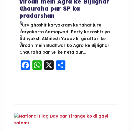
virodh mein Agra ke Bijlighar
i
Chauraha par SP ka
pradarshan
o
Purv ghoshit karyakram ke tahat jute
karyakarta Samajwadi Party ke rashtriya
n
adhyaksh Akhilesh Yadav ki giraftari ke
virodh mein Budhwar ko Agra ke Bijlighar
Chauraha par SP ke neta aur…
F
W
X
S
a
h
h
c
a
a
e
ts
re
b
A
o
p
o
p
k