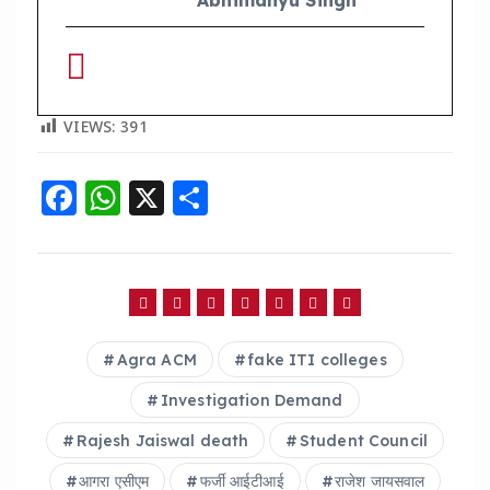
VIEWS:
391
F
W
X
S
a
h
h
c
a
a
e
ts
re
b
A
Agra ACM
fake ITI colleges
o
p
o
p
Investigation Demand
k
Rajesh Jaiswal death
Student Council
आगरा एसीएम
फर्जी आईटीआई
राजेश जायसवाल