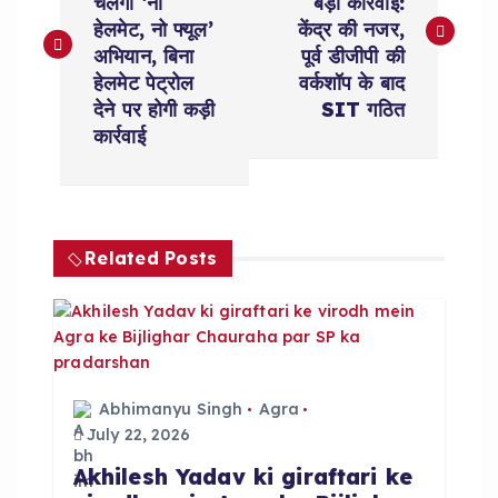
चलेगा ‘नो
बड़ी कार्रवाई:
s
हेलमेट, नो फ्यूल’
केंद्र की नजर,
अभियान, बिना
पूर्व डीजीपी की
t
हेलमेट पेट्रोल
वर्कशॉप के बाद
देने पर होगी कड़ी
SIT गठित
n
कार्रवाई
a
v
Related Posts
i
g
a
Abhimanyu Singh
Agra
July 22, 2026
t
Akhilesh Yadav ki giraftari ke