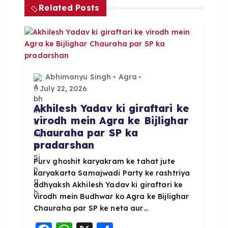
v
Related Posts
i
g
a
Abhimanyu Singh
Agra
July 22, 2026
t
Akhilesh Yadav ki giraftari ke
virodh mein Agra ke Bijlighar
i
Chauraha par SP ka
pradarshan
o
Purv ghoshit karyakram ke tahat jute
karyakarta Samajwadi Party ke rashtriya
n
adhyaksh Akhilesh Yadav ki giraftari ke
virodh mein Budhwar ko Agra ke Bijlighar
Chauraha par SP ke neta aur…