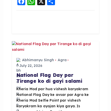
F
W
X
S
a
h
h
c
a
a
e
ts
re
b
A
o
p
o
p
k
Abhimanyu Singh
Agra
July 22, 2026
National Flag Day par
Tirange ko di gayi salami
Kheria Mod par hua vishesh karyakram
National Flag Day ke avsar par Agra ke
Kheria Mod Selfie Point par vishesh
karyakram ka ayojan kiya gaya. Is