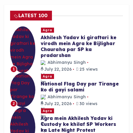
LATEST 100
Agra
Akhilesh Yadav ki giraftari ke
virodh mein Agra ke Bijlighar
Chauraha par SP ka
pradarshan
Abhimanyu Singh
July 22, 2026
25 views
1
Agra
National Flag Day par Tirange
ko di gayi salami
Abhimanyu Singh
July 22, 2026
30 views
2
Agra
Agra mein Akhilesh Yadav ki
Custody ke khilaf SP Workers
ka Late Night Protest