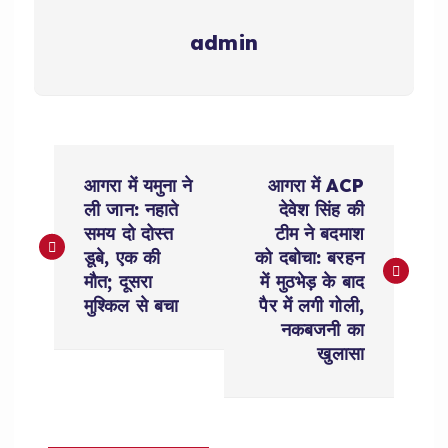
admin
P
आगरा में यमुना ने
आगरा में ACP
o
ली जान: नहाते
देवेश सिंह की
समय दो दोस्त
टीम ने बदमाश
s
डूबे, एक की
को दबोचा: बरहन
मौत; दूसरा
में मुठभेड़ के बाद
t
मुश्किल से बचा
पैर में लगी गोली,
नकबजनी का
n
खुलासा
a