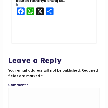
dauran rashtriya dhwaj ko…
F
W
X
S
a
h
h
c
a
a
e
ts
re
b
A
o
p
o
p
Leave a Reply
k
Your email address will not be published.
Required
fields are marked
*
Comment
*