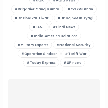
agra
Agra News
o
p
o
p
Brigadier Manoj Kumar
Col GM Khan
k
Dr. Diwakar Tiwari
Dr. Rajneesh Tyagi
FANS
Hindi News
India-America Relations
Military Experts
National Security
Operation Sindoor
Tariff War
Today Express
UP news