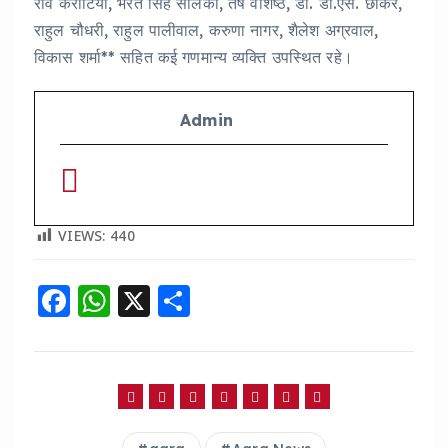
रवि करोटिया, भरत सिंह सोलंकी, तर्ष वशिष्ठ, डॉ. डी.एस. छौंकर,
राहुल चौधरी, राहुल पालीवाल, करुणा नागर, शैलेश अग्रवाल,
विकास शर्मा** सहित कई गणमान्य व्यक्ति उपस्थित रहे।
Admin
VIEWS:
440
F
W
X
S
a
h
h
c
a
a
e
ts
re
b
A