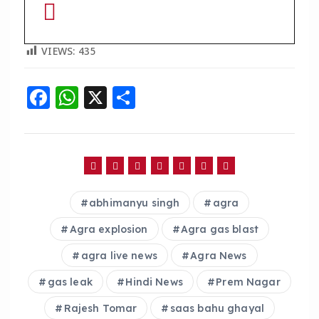
VIEWS:
435
F
W
X
S
a
h
h
c
a
a
e
ts
re
b
A
abhimanyu singh
agra
o
p
o
p
Agra explosion
Agra gas blast
k
agra live news
Agra News
gas leak
Hindi News
Prem Nagar
Rajesh Tomar
saas bahu ghayal