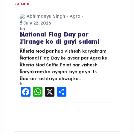
o
p
k
Abhimanyu Singh
Agra
July 22, 2026
National Flag Day par
Tirange ko di gayi salami
Kheria Mod par hua vishesh karyakram
National Flag Day ke avsar par Agra ke
Kheria Mod Selfie Point par vishesh
karyakram ka ayojan kiya gaya. Is
dauran rashtriya dhwaj ko…
F
W
X
S
a
h
h
c
a
a
e
ts
re
b
A