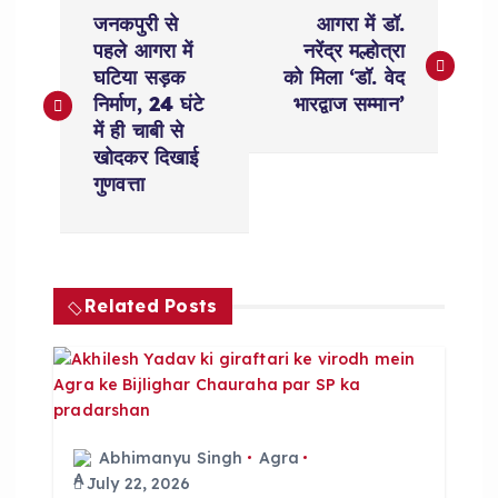
P
जनकपुरी से
आगरा में डॉ.
o
पहले आगरा में
नरेंद्र मल्होत्रा
घटिया सड़क
को मिला ‘डॉ. वेद
s
निर्माण, 24 घंटे
भारद्वाज सम्मान’
में ही चाबी से
t
खोदकर दिखाई
गुणवत्ता
n
a
Related Posts
v
i
g
Abhimanyu Singh
Agra
a
July 22, 2026