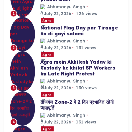
Abhimanyu Singh
July 22, 2026
26 views
1
Agra
National Flag Day par Tirange
ko di gayi salami
Abhimanyu Singh
July 22, 2026
31 views
2
Agra
Agra mein Akhilesh Yadav ki
Custody ke khilaf SP Workers
ka Late Night Protest
Abhimanyu Singh
July 22, 2026
30 views
3
Agra
ताजगंज Zone-2 में 2 दिन प्रभावित रहेगी
जलापूर्ति
Abhimanyu Singh
July 22, 2026
31 views
4
Agra