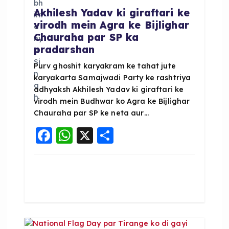
Akhilesh Yadav ki giraftari ke
t
virodh mein Agra ke Bijlighar
Chauraha par SP ka
i
pradarshan
o
Purv ghoshit karyakram ke tahat jute
karyakarta Samajwadi Party ke rashtriya
adhyaksh Akhilesh Yadav ki giraftari ke
n
virodh mein Budhwar ko Agra ke Bijlighar
Chauraha par SP ke neta aur…
F
W
X
S
a
h
h
c
a
a
e
ts
re
b
A
o
p