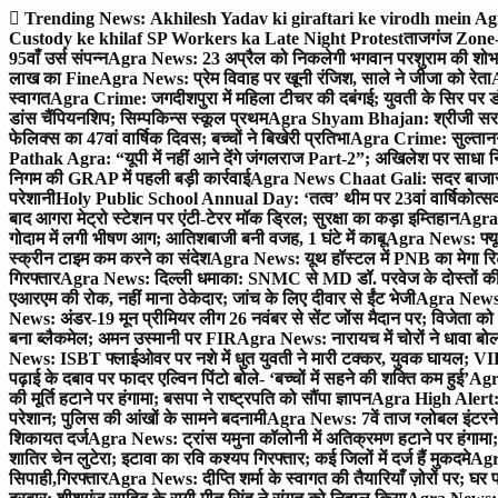
Skip
Trending News:
Akhilesh Yadav ki giraftari ke virodh mein A
to
Custody ke khilaf SP Workers ka Late Night Protest
ताजगंज Zone-2 
content
95वाँ उर्स संपन्न
Agra News: 23 अप्रैल को निकलेगी भगवान परशुराम की शोभा
लाख का Fine
Agra News: प्रेम विवाह पर खूनी रंजिश, साले ने जीजा को रेता
A
स्वागत
Agra Crime: जगदीशपुरा में महिला टीचर की दबंगई; युवती के सिर पर ड
डांस चैंपियनशिप; सिम्पकिन्स स्कूल प्रथम
Agra Shyam Bhajan: श्रीजी सरकार
फेलिक्स का 47वां वार्षिक दिवस; बच्चों ने बिखेरी प्रतिभा
Agra Crime: सुल्तानगंज 
Pathak Agra: “यूपी में नहीं आने देंगे जंगलराज Part-2”; अखिलेश पर साधा 
निगम की GRAP में पहली बड़ी कार्रवाई
Agra News Chaat Gali: सदर बाजार मे
परेशानी
Holy Public School Annual Day: ‘तत्व’ थीम पर 23वां वार्षिकोत्सव;
बाद आगरा मेट्रो स्टेशन पर एंटी-टेरर मॉक ड्रिल; सुरक्षा का कड़ा इम्तिहान
Agra 
गोदाम में लगी भीषण आग; आतिशबाजी बनी वजह, 1 घंटे में काबू
Agra News: फ्यूच
स्क्रीन टाइम कम करने का संदेश
Agra News: यूथ हॉस्टल में PNB का मेगा रि
गिरफ्तार
Agra News: दिल्ली धमाका: SNMC से MD डॉ. परवेज के दोस्तों की 
एआरएम की रोक, नहीं माना ठेकेदार; जांच के लिए दीवार से ईंट भेजी
Agra News: 
News: अंडर-19 मून प्रीमियर लीग 26 नवंबर से सेंट जोंस मैदान पर; विजेता क
बना ब्लैकमेल; अमन उस्मानी पर FIR
Agra News: नारायच में चोरों ने धावा बोल
News: ISBT फ्लाईओवर पर नशे में धुत युवती ने मारी टक्कर, युवक घायल; VIP
पढ़ाई के दबाव पर फादर एल्विन पिंटो बोले- ‘बच्चों में सहने की शक्ति कम हुई’
Agra
की मूर्ति हटाने पर हंगामा; बसपा ने राष्ट्रपति को सौंपा ज्ञापन
Agra High Alert: द
परेशान; पुलिस की आंखों के सामने बदनामी
Agra News: 7वें ताज ग्लोबल इंटरन
शिकायत दर्ज
Agra News: ट्रांस यमुना कॉलोनी में अतिक्रमण हटाने पर हंगामा;
शातिर चेन लुटेरा; इटावा का रवि कश्यप गिरफ्तार; कई जिलों में दर्ज हैं मुकदमे
Agra
सिपाही,गिरफ्तार
Agra News: दीप्ति शर्मा के स्वागत की तैयारियाँ ज़ोरों पर; घ