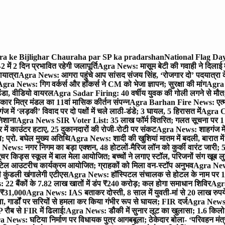
gra ke Bijlighar Chauraha par SP ka pradarshan
National Flag Day
में 2 दिन प्रभावित रहेगी जलापूर्ति
Agra News: मासूम बेटी की गवाही ने दिलाई 
यात्रा
Agra News: आगरा पहुंचे आप सांसद संजय सिंह, ‘रोजगार दो’ पदयात्रा के
gra News: गिग वर्कर्स और हॉकर्स ने CM को भेजा ज्ञापन; सुरक्षा की मांग
Agra P
ंडा, वीडियो वायरल
Agra Sadar Firing: 40 वर्षीय युवक की गोली लगने से मौत; 
 मित्र मंडल का 11वां मासिक कीर्तन संपन्न
Agra Barhan Fire News: एत्मा
में ‘लड़की’ विवाद पर दो पक्षों में चले लाठी-डंडे; 3 घायल, 5 हिरासत में
Agra Cri
निशाना
Agra News SIR Voter List: 35 लाख फॉर्म वितरित; गलत सूचना पर 1
ं काउंटर हटाए, 25 दुकानदारों की रोजी-रोटी पर संकट
Agra News: शाहगंज में
 प्रो. बघेल मुख्य अतिथि
Agra News: शादी की खुशियां मातम में बदली, बारात में 
News: नगर निगम का बड़ा एक्शन, 48 होटलों-मैरिज लॉन को कुर्की वारंट जारी; 5
र किड्स स्कूल में बाल मेला आयोजित; बच्चों ने लगाए स्टॉल, परिजनों संग खूब ल
टेल आउटरीच कार्यक्रम आयोजित; ग्राहकों को मिला वन-स्टॉप अनुभव
Agra News:
कुंडली खंगालेगी एटीएस
Agra News: हॉस्पिटल संचालक से होटल के नाम पर 1.17
22 बैंकों के 7.82 लाख खातों में डंप ₹240 करोड़; कल होगा समाधान शिविर
Agra
ो ₹31,000
Agra News: IAS बताकर दोस्ती, 8 साल में युवती-मां से 20 लाख रुपये
ा, गार्डों पर सरियों से हमला कर किया गंभीर रूप से घायल; FIR दर्ज
Agra News: व
 रौब से FIR में ढिलाई!
Agra News: डौकी में सुनार लूट का खुलासा; 1.6 किलो 
 News: घटिया निर्माण पर विधायक पुत्र आगबबूला; ठेकेदार बोला- ‘परिवहन म