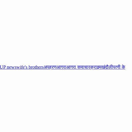
UP news
wife's brothers
अपहरण
आगरा
आगरा समाचार
क्राइम
खंदौली
पत्नी के