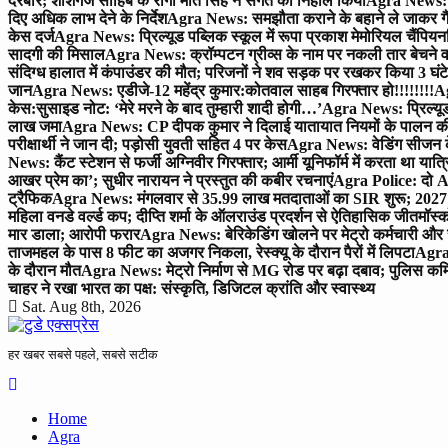
दरबार; शीशगंज साहिब के रागी मीत सिंह ने संगत को निहाल किया
Agra News: च
दिए अधिक लाभ देने के निर्देश
Agra News: समझौता कराने के बहाने ले जाकर गैंगरेप
केस दर्ज
Agra News: प्रिल्यूड पब्लिक स्कूल में रूपा प्रकाश मेमोरियल चैंपियनशि
सादगी की मिसाल
Agra News: क्रॉम्पटन ग्रीव्स के नाम पर नकली तार बेचने व
संदिग्ध हालात में कंपाउंडर की मौत; परिजनों ने शव सड़क पर रखकर किया 3 घंटे
जान
Agra News: एडीजे-12 महेंद्र कुमार:कोतवाल साहब गिरफ्तार हो!!!!!!!!
Ag
केस:सुसाइड नोट: ‘मेरे मरने के बाद तुम्हारी शादी होगी…’
Agra News: प्रिल्यूड
लाख जमा
Agra News: CP दीपक कुमार ने दिलाई यातायात नियमों के पालन 
परीक्षार्थी ने जान दी; पड़ोसी युवती सहित 4 पर केस
Agra News: वेडिंग सीजन के 
News: कैंट स्टेशन से फर्जी अग्निवीर गिरफ्तार; आर्मी यूनिफॉर्म में करता था यात्र
आखर प्रेम का’; सुधीर नारायन ने प्रस्तुत की कबीर रचनाएं
Agra Police: दो AC
ट्रैफिक
Agra News: मंगलवार से 35.99 लाख मतदाताओं का SIR शुरू; 2027 
महिला वनडे वर्ल्ड कप; दीप्ति शर्मा के ऑलराउंड प्रदर्शन से ऐतिहासिक जीत
मॉस्क
मार डाला; आरोपी फरार
Agra News: बेरिकेडिंग खोलने पर मेट्रो कर्मचारी और 
ताजमहल के पास 8 फीट का अजगर निकला, रेस्क्यू के दौरान पैरों में लिपटा
Agra 
के दौरान मौत
Agra News: मेट्रो निर्माण से MG रोड पर बढ़ा दबाव; पुलिस कमि
चाहर ने रखा भारत का पक्ष: संस्कृति, डिजिटल क्रांति और स्वास्थ्य
Sat. Aug 8th, 2026
हर खबर सबसे पहले, सबसे सटीक
Home
Agra