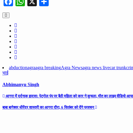
Facebook
WhatsApp
X
Share
abduction
agra
agra breaking
Agra News
agra news live
car trunk
cri
भाई
Abhimanyu Singh
Post
आगरा में दर्दनाक हादसा: पेट्रोल पंप पर बैठी महिला को कार ने कुचला, मौत का लाइव वीडियो आया
navigation
बाबा बागेश्वर धीरेंद्र शास्त्री का आगरा दौरा, 6 सितंबर को देंगे प्रवचन