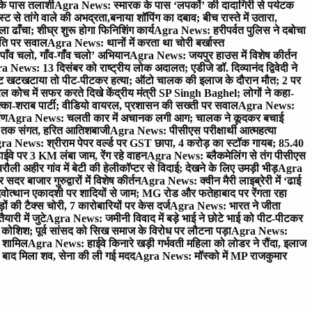
 के पास तलाशी
Agra News: स्मारक के पास ‘लपकों’ की दादागिरी से पर्यटक
े तांगे वाले की अभद्रता,बनाया शॉपिंग का दबाव; बीच रास्ते में उतारा,
 ढाँचा; शीघ्र शुरू होगा फिनिशिंग कार्य
Agra News: हरीपर्वत पुलिस ने दबोचा
थिति पर सवाल
Agra News: थानों में करता था चोरी बर्खास्त
ाँव चलो, गाँव-गाँव चलो’ अभियान
Agra News: जयपुर हाउस में विशेष कीर्तन
 News: 13 दिसंबर को राष्ट्रीय लोक अदालत; एडीजे डॉ. दिव्यानंद द्विवेदी ने
 खटखटाया तो पीट-पीटकर हत्या; ऑटो चालक की इलाज के दौरान मौत; 2 पर
ोच में सफर करते दिखे केंद्रीय मंत्री SP Singh Baghel; लोगों ने कहा-
का-शराब पार्टी; वीडियो वायरल, प्रशासन की सख्ती पर सवाल
Agra News:
पण
Agra News: चलती कार में अचानक लगी आग; चालक ने कूदकर बचाई
जे तक संगत, हरित आतिशबाजी
Agra News: पीसीएस परीक्षार्थी आत्महत्या
ra News: श्रीराम पेपर वर्ल्ड पर GST छापा, 4 करोड़ का स्टॉक गायब; 85.40
वे पर 3 KM लंबा जाम, रेंग रहे वाहन
Agra News: ब्लैकमेलिंग से तंग पीसीएस
ी अहीर गांव में बेटी की हेलीकॉप्टर से विदाई; देखने के लिए उमड़ी भीड़
Agra
 बाजार गुरुद्वारों में विशेष कीर्तन
Agra News: क्वीन मैरी लाइब्रेरी में ‘ढाई
ोत्थान एकादशी पर शादियों से जाम; MG रोड और फतेहाबाद पर रेंगता रहा
ं की टैक्स चोरी, 7 कारोबारियों पर केस दर्ज
Agra News: भारत ने जीता
ारी में जुटे
Agra News: जमीनी विवाद में बड़े भाई ने छोटे भाई को पीट-पीटकर
कोशिश; पूर्व सांसद को सिख समाज के विरोध पर लौटना पड़ा
Agra News:
ए शामिल
Agra News: हाईवे किनारे खड़ी गर्भवती महिला को लोडर ने रौंदा, इलाज
टे बाद मिला शव, सेना की ली गई मदद
Agra News: मॉस्को में MP राजकुमार