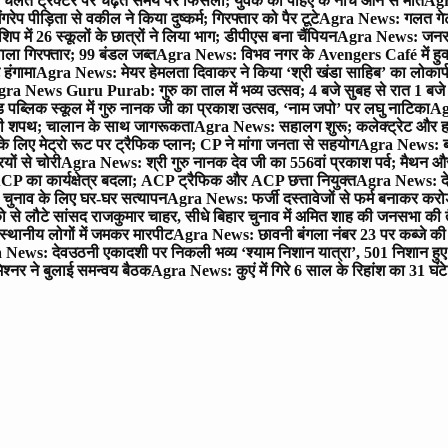
लते ट्रैक्टर पर चढ़ते समय पैर फिसला; युवक की पहिए के नीचे आने से मौत
Agra
 पीड़िता से वकील ने किया दुष्कर्म; गिरफ्तार को पैर टूटे
Agra News: गलत गेट
प में 26 स्कूलों के छात्रों ने लिया भाग; डीपीएस बना चैंपियन
Agra News: जनरल क
ाला गिरफ्तार; 99 बंडल जब्त
Agra News: विभव नगर के Avengers Café में हुक्
 हंगामा
Agra News: मेयर हेमलता दिवाकर ने किया ‘श्री खंडा साहिब’ का लोकार्
ra News Guru Purab: गुरु का ताल में भव्य उत्सव; 4 बजे सुबह से रात 1 ब
 पब्लिक स्कूल में गुरु नानक जी का प्रकाश उत्सव, ‘नाम जपो’ पर लघु नाटिका
Ag
की शपथ; चालान के साथ जागरूकता
Agra News: सहालग शुरू; कलेक्ट्रेट और हाई
लिए मेट्रो रूट पर ट्रैफिक प्लान; CP ने मांगा जनता से सहयोग
Agra News: बरौल
ियों से चोरी
Agra News: श्री गुरु नानक देव जी का 556वां प्रकाश पर्व; मैथन और सदर
P का कार्यक्षेत्र बदला; ACP ट्रैफिक और ACP छत्ता नियुक्त
Agra News: देव
चुनाव के लिए घर-घर सत्यापन
Agra News: फर्जी दस्तावेजों से फर्म बनाकर करोड़ो
ो से लौटे सांसद राजकुमार चाहर, सीधे बिहार चुनाव में अमित शाह की जनसभा की तैय
स्थानीय लोगों में जमकर मारपीट
Agra News: छावनी बंगला नंबर 23 पर कब्जे की 
News: देवउठनी एकादशी पर निकली भव्य ‘श्याम निशान यात्रा’, 501 निशान हु
श्नर ने बुलाई समन्वय बैठक
Agra News: कुएं में गिरे 6 साल के रिहांश का 31 घं