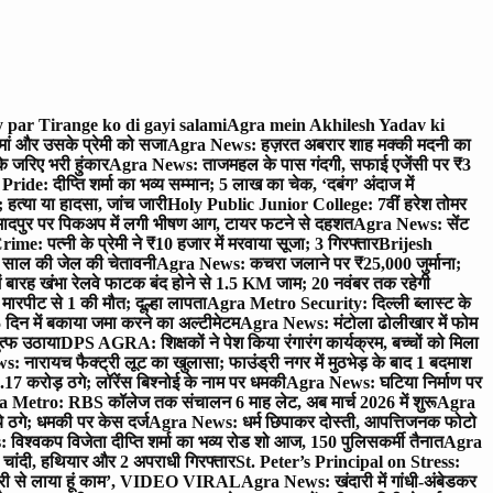
 par Tirange ko di gayi salami
Agra mein Akhilesh Yadav ki
मां और उसके प्रेमी को सजा
Agra News: हज़रत अबरार शाह मक्की मदनी का
 जरिए भरी हुंकार
Agra News: ताजमहल के पास गंदगी, सफाई एजेंसी पर ₹3
ride: दीप्ति शर्मा का भव्य सम्मान; 5 लाख का चेक, ‘दबंग’ अंदाज में
हत्या या हादसा, जांच जारी
Holy Public Junior College: 7वीं हरेश तोमर
दपुर पर पिकअप में लगी भीषण आग, टायर फटने से दहशत
Agra News: सेंट
me: पत्नी के प्रेमी ने ₹10 हजार में मरवाया सूजा; 3 गिरफ्तार
Brijesh
 साल की जेल की चेतावनी
Agra News: कचरा जलाने पर ₹25,000 जुर्माना;
 बारह खंभा रेलवे फाटक बंद होने से 1.5 KM जाम; 20 नवंबर तक रहेगी
मारपीट से 1 की मौत; दूल्हा लापता
Agra Metro Security: दिल्ली ब्लास्ट के
 दिन में बकाया जमा करने का अल्टीमेटम
Agra News: मंटोला ढोलीखार में फोम
ुत्फ उठाया
DPS AGRA: शिक्षकों ने पेश किया रंगारंग कार्यक्रम, बच्चों को मिला
 नारायच फैक्ट्री लूट का खुलासा; फाउंड्री नगर में मुठभेड़ के बाद 1 बदमाश
 करोड़ ठगे; लॉरेंस बिश्नोई के नाम पर धमकी
Agra News: घटिया निर्माण पर
 Metro: RBS कॉलेज तक संचालन 6 माह लेट, अब मार्च 2026 में शुरू
Agra
 ठगे; धमकी पर केस दर्ज
Agra News: धर्म छिपाकर दोस्ती, आपत्तिजनक फोटो
िश्वकप विजेता दीप्ति शर्मा का भव्य रोड शो आज, 150 पुलिसकर्मी तैनात
Agra
चांदी, हथियार और 2 अपराधी गिरफ्तार
St. Peter’s Principal on Stress:
ंत्री से लाया हूं काम’, VIDEO VIRAL
Agra News: खंदारी में गांधी-अंबेडकर