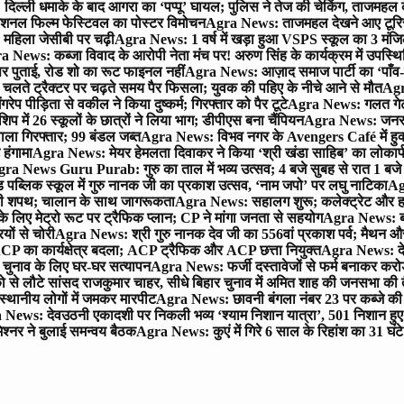
िल्ली धमाके के बाद आगरा का ‘पप्पू’ घायल; पुलिस ने तेज की चेकिंग, ताजमहल
ेशनल फिल्म फेस्टिवल का पोस्टर विमोचन
Agra News: ताजमहल देखने आए टूरिस्ट स
 महिला जेसीबी पर चढ़ी
Agra News: 1 वर्ष में खड़ा हुआ VSPS स्कूल का 3 मंजिला
 News: कब्जा विवाद के आरोपी नेता मंच पर! अरुण सिंह के कार्यक्रम में उपस्
र पर पुताई, रोड शो का रूट फाइनल नहीं
Agra News: आज़ाद समाज पार्टी का ‘पाँव-प
लते ट्रैक्टर पर चढ़ते समय पैर फिसला; युवक की पहिए के नीचे आने से मौत
Agra
 पीड़िता से वकील ने किया दुष्कर्म; गिरफ्तार को पैर टूटे
Agra News: गलत गेट
प में 26 स्कूलों के छात्रों ने लिया भाग; डीपीएस बना चैंपियन
Agra News: जनरल क
ाला गिरफ्तार; 99 बंडल जब्त
Agra News: विभव नगर के Avengers Café में हुक्
 हंगामा
Agra News: मेयर हेमलता दिवाकर ने किया ‘श्री खंडा साहिब’ का लोकार्
ra News Guru Purab: गुरु का ताल में भव्य उत्सव; 4 बजे सुबह से रात 1 ब
 पब्लिक स्कूल में गुरु नानक जी का प्रकाश उत्सव, ‘नाम जपो’ पर लघु नाटिका
Ag
की शपथ; चालान के साथ जागरूकता
Agra News: सहालग शुरू; कलेक्ट्रेट और हाई
लिए मेट्रो रूट पर ट्रैफिक प्लान; CP ने मांगा जनता से सहयोग
Agra News: बरौल
ियों से चोरी
Agra News: श्री गुरु नानक देव जी का 556वां प्रकाश पर्व; मैथन और सदर
P का कार्यक्षेत्र बदला; ACP ट्रैफिक और ACP छत्ता नियुक्त
Agra News: देव
चुनाव के लिए घर-घर सत्यापन
Agra News: फर्जी दस्तावेजों से फर्म बनाकर करोड़ो
ो से लौटे सांसद राजकुमार चाहर, सीधे बिहार चुनाव में अमित शाह की जनसभा की तैय
स्थानीय लोगों में जमकर मारपीट
Agra News: छावनी बंगला नंबर 23 पर कब्जे की 
News: देवउठनी एकादशी पर निकली भव्य ‘श्याम निशान यात्रा’, 501 निशान हु
श्नर ने बुलाई समन्वय बैठक
Agra News: कुएं में गिरे 6 साल के रिहांश का 31 घं