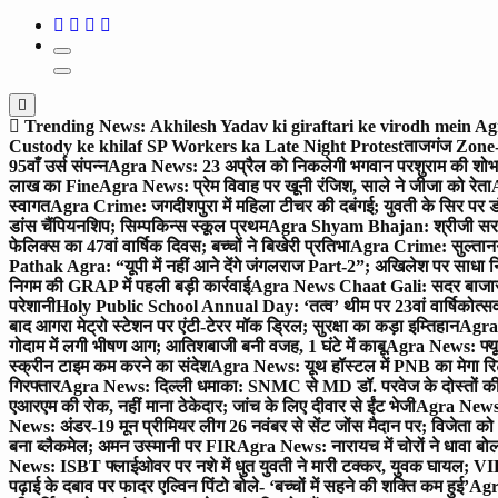
Trending News:
Akhilesh Yadav ki giraftari ke virodh mein A
Custody ke khilaf SP Workers ka Late Night Protest
ताजगंज Zone-2 
95वाँ उर्स संपन्न
Agra News: 23 अप्रैल को निकलेगी भगवान परशुराम की शोभा
लाख का Fine
Agra News: प्रेम विवाह पर खूनी रंजिश, साले ने जीजा को रेता
A
स्वागत
Agra Crime: जगदीशपुरा में महिला टीचर की दबंगई; युवती के सिर पर ड
डांस चैंपियनशिप; सिम्पकिन्स स्कूल प्रथम
Agra Shyam Bhajan: श्रीजी सरकार
फेलिक्स का 47वां वार्षिक दिवस; बच्चों ने बिखेरी प्रतिभा
Agra Crime: सुल्तानगंज 
Pathak Agra: “यूपी में नहीं आने देंगे जंगलराज Part-2”; अखिलेश पर साधा 
निगम की GRAP में पहली बड़ी कार्रवाई
Agra News Chaat Gali: सदर बाजार मे
परेशानी
Holy Public School Annual Day: ‘तत्व’ थीम पर 23वां वार्षिकोत्सव;
बाद आगरा मेट्रो स्टेशन पर एंटी-टेरर मॉक ड्रिल; सुरक्षा का कड़ा इम्तिहान
Agra 
गोदाम में लगी भीषण आग; आतिशबाजी बनी वजह, 1 घंटे में काबू
Agra News: फ्यूच
स्क्रीन टाइम कम करने का संदेश
Agra News: यूथ हॉस्टल में PNB का मेगा रि
गिरफ्तार
Agra News: दिल्ली धमाका: SNMC से MD डॉ. परवेज के दोस्तों की 
एआरएम की रोक, नहीं माना ठेकेदार; जांच के लिए दीवार से ईंट भेजी
Agra News: 
News: अंडर-19 मून प्रीमियर लीग 26 नवंबर से सेंट जोंस मैदान पर; विजेता क
बना ब्लैकमेल; अमन उस्मानी पर FIR
Agra News: नारायच में चोरों ने धावा बोल
News: ISBT फ्लाईओवर पर नशे में धुत युवती ने मारी टक्कर, युवक घायल; VIP
पढ़ाई के दबाव पर फादर एल्विन पिंटो बोले- ‘बच्चों में सहने की शक्ति कम हुई’
Agra