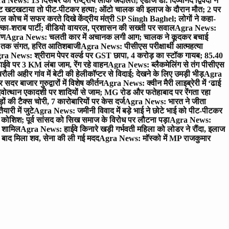
 News: 13 दिसंबर को राष्ट्रीय लोक अदालत; एडीजे डॉ. दिव्यानंद द्विवेदी ने
 खटखटाया तो पीट-पीटकर हत्या; ऑटो चालक की इलाज के दौरान मौत; 2 पर
ोच में सफर करते दिखे केंद्रीय मंत्री SP Singh Baghel; लोगों ने कहा-
का-शराब पार्टी; वीडियो वायरल, प्रशासन की सख्ती पर सवाल
Agra News:
पण
Agra News: चलती कार में अचानक लगी आग; चालक ने कूदकर बचाई
जे तक संगत, हरित आतिशबाजी
Agra News: पीसीएस परीक्षार्थी आत्महत्या
ra News: श्रीराम पेपर वर्ल्ड पर GST छापा, 4 करोड़ का स्टॉक गायब; 85.40
वे पर 3 KM लंबा जाम, रेंग रहे वाहन
Agra News: ब्लैकमेलिंग से तंग पीसीएस
ी अहीर गांव में बेटी की हेलीकॉप्टर से विदाई; देखने के लिए उमड़ी भीड़
Agra
 बाजार गुरुद्वारों में विशेष कीर्तन
Agra News: क्वीन मैरी लाइब्रेरी में ‘ढाई
ोत्थान एकादशी पर शादियों से जाम; MG रोड और फतेहाबाद पर रेंगता रहा
ं की टैक्स चोरी, 7 कारोबारियों पर केस दर्ज
Agra News: भारत ने जीता
ारी में जुटे
Agra News: जमीनी विवाद में बड़े भाई ने छोटे भाई को पीट-पीटकर
कोशिश; पूर्व सांसद को सिख समाज के विरोध पर लौटना पड़ा
Agra News:
ए शामिल
Agra News: हाईवे किनारे खड़ी गर्भवती महिला को लोडर ने रौंदा, इलाज
टे बाद मिला शव, सेना की ली गई मदद
Agra News: मॉस्को में MP राजकुमार