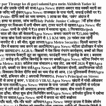
 par Tirange ko di gayi salami
Agra mein Akhilesh Yadav ki
मां और उसके प्रेमी को सजा
Agra News: हज़रत अबरार शाह मक्की मदनी का
 जरिए भरी हुंकार
Agra News: ताजमहल के पास गंदगी, सफाई एजेंसी पर ₹3
ride: दीप्ति शर्मा का भव्य सम्मान; 5 लाख का चेक, ‘दबंग’ अंदाज में
हत्या या हादसा, जांच जारी
Holy Public Junior College: 7वीं हरेश तोमर
दपुर पर पिकअप में लगी भीषण आग, टायर फटने से दहशत
Agra News: सेंट
me: पत्नी के प्रेमी ने ₹10 हजार में मरवाया सूजा; 3 गिरफ्तार
Brijesh
 साल की जेल की चेतावनी
Agra News: कचरा जलाने पर ₹25,000 जुर्माना;
 बारह खंभा रेलवे फाटक बंद होने से 1.5 KM जाम; 20 नवंबर तक रहेगी
मारपीट से 1 की मौत; दूल्हा लापता
Agra Metro Security: दिल्ली ब्लास्ट के
 दिन में बकाया जमा करने का अल्टीमेटम
Agra News: मंटोला ढोलीखार में फोम
ुत्फ उठाया
DPS AGRA: शिक्षकों ने पेश किया रंगारंग कार्यक्रम, बच्चों को मिला
 नारायच फैक्ट्री लूट का खुलासा; फाउंड्री नगर में मुठभेड़ के बाद 1 बदमाश
 करोड़ ठगे; लॉरेंस बिश्नोई के नाम पर धमकी
Agra News: घटिया निर्माण पर
 Metro: RBS कॉलेज तक संचालन 6 माह लेट, अब मार्च 2026 में शुरू
Agra
 ठगे; धमकी पर केस दर्ज
Agra News: धर्म छिपाकर दोस्ती, आपत्तिजनक फोटो
िश्वकप विजेता दीप्ति शर्मा का भव्य रोड शो आज, 150 पुलिसकर्मी तैनात
Agra
चांदी, हथियार और 2 अपराधी गिरफ्तार
St. Peter’s Principal on Stress:
ंत्री से लाया हूं काम’, VIDEO VIRAL
Agra News: खंदारी में गांधी-अंबेडकर
 के पास तलाशी
Agra News: स्मारक के पास ‘लपकों’ की दादागिरी से पर्यटक
े तांगे वाले की अभद्रता,बनाया शॉपिंग का दबाव; बीच रास्ते में उतारा,
 ढाँचा; शीघ्र शुरू होगा फिनिशिंग कार्य
Agra News: हरीपर्वत पुलिस ने दबोचा
थिति पर सवाल
Agra News: थानों में करता था चोरी बर्खास्त
ाँव चलो, गाँव-गाँव चलो’ अभियान
Agra News: जयपुर हाउस में विशेष कीर्तन