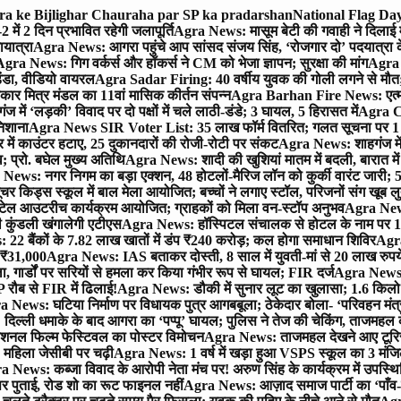
gra ke Bijlighar Chauraha par SP ka pradarshan
National Flag Day
में 2 दिन प्रभावित रहेगी जलापूर्ति
Agra News: मासूम बेटी की गवाही ने दिलाई 
यात्रा
Agra News: आगरा पहुंचे आप सांसद संजय सिंह, ‘रोजगार दो’ पदयात्रा के
gra News: गिग वर्कर्स और हॉकर्स ने CM को भेजा ज्ञापन; सुरक्षा की मांग
Agra P
ंडा, वीडियो वायरल
Agra Sadar Firing: 40 वर्षीय युवक की गोली लगने से मौत; 
 मित्र मंडल का 11वां मासिक कीर्तन संपन्न
Agra Barhan Fire News: एत्मा
में ‘लड़की’ विवाद पर दो पक्षों में चले लाठी-डंडे; 3 घायल, 5 हिरासत में
Agra Cri
निशाना
Agra News SIR Voter List: 35 लाख फॉर्म वितरित; गलत सूचना पर 1
ं काउंटर हटाए, 25 दुकानदारों की रोजी-रोटी पर संकट
Agra News: शाहगंज में
 प्रो. बघेल मुख्य अतिथि
Agra News: शादी की खुशियां मातम में बदली, बारात में 
News: नगर निगम का बड़ा एक्शन, 48 होटलों-मैरिज लॉन को कुर्की वारंट जारी; 5
र किड्स स्कूल में बाल मेला आयोजित; बच्चों ने लगाए स्टॉल, परिजनों संग खूब ल
टेल आउटरीच कार्यक्रम आयोजित; ग्राहकों को मिला वन-स्टॉप अनुभव
Agra News:
कुंडली खंगालेगी एटीएस
Agra News: हॉस्पिटल संचालक से होटल के नाम पर 1.17
22 बैंकों के 7.82 लाख खातों में डंप ₹240 करोड़; कल होगा समाधान शिविर
Agra
ो ₹31,000
Agra News: IAS बताकर दोस्ती, 8 साल में युवती-मां से 20 लाख रुपये
ा, गार्डों पर सरियों से हमला कर किया गंभीर रूप से घायल; FIR दर्ज
Agra News: व
 रौब से FIR में ढिलाई!
Agra News: डौकी में सुनार लूट का खुलासा; 1.6 किलो 
 News: घटिया निर्माण पर विधायक पुत्र आगबबूला; ठेकेदार बोला- ‘परिवहन म
िल्ली धमाके के बाद आगरा का ‘पप्पू’ घायल; पुलिस ने तेज की चेकिंग, ताजमहल
ेशनल फिल्म फेस्टिवल का पोस्टर विमोचन
Agra News: ताजमहल देखने आए टूरिस्ट स
 महिला जेसीबी पर चढ़ी
Agra News: 1 वर्ष में खड़ा हुआ VSPS स्कूल का 3 मंजिला
 News: कब्जा विवाद के आरोपी नेता मंच पर! अरुण सिंह के कार्यक्रम में उपस्
र पर पुताई, रोड शो का रूट फाइनल नहीं
Agra News: आज़ाद समाज पार्टी का ‘पाँव-प