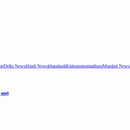
me
Delhi News
Hindi News
khandauli
Kidnapping
mathura
Mumbai News
 सामने