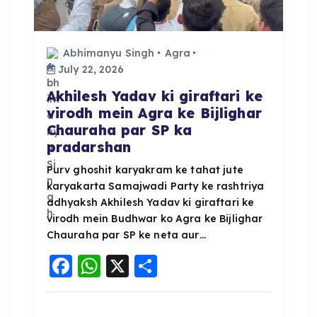
t
i
Abhimanyu Singh
Agra
o
July 22, 2026
Akhilesh Yadav ki giraftari ke
n
virodh mein Agra ke Bijlighar
Chauraha par SP ka
pradarshan
Purv ghoshit karyakram ke tahat jute
karyakarta Samajwadi Party ke rashtriya
adhyaksh Akhilesh Yadav ki giraftari ke
virodh mein Budhwar ko Agra ke Bijlighar
Chauraha par SP ke neta aur…
F
W
X
S
a
h
h
c
a
a