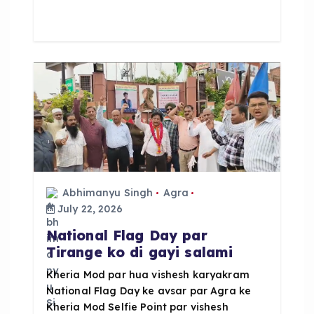
e
ts
re
b
A
o
p
o
p
k
Abhimanyu Singh
Agra
July 22, 2026
National Flag Day par
Tirange ko di gayi salami
Kheria Mod par hua vishesh karyakram
National Flag Day ke avsar par Agra ke
Kheria Mod Selfie Point par vishesh