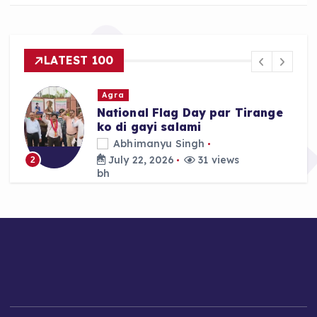
LATEST 100
Agra
Agra mein Akhilesh Yadav ki
Custody ke khilaf SP Workers
ka Late Night Protest
Abhimanyu Singh
July 22, 2026
30 views
3