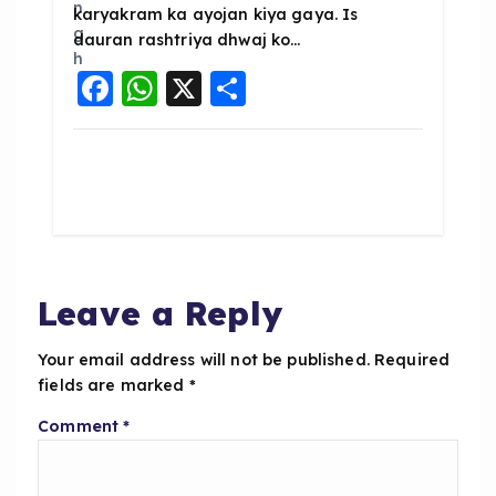
karyakram ka ayojan kiya gaya. Is
dauran rashtriya dhwaj ko…
F
W
X
S
a
h
h
c
a
a
e
ts
re
b
A
o
p
o
p
Leave a Reply
k
Your email address will not be published.
Required
fields are marked
*
Comment
*