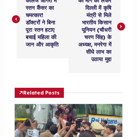
o
कॉलेज आगरा में
की मांग को लेकर
स्तन कैंसर का
दिल्ली में कृषि
s
चमत्कार!
मंत्री से मिले
डॉक्टरों ने बिना
भारतीय किसान
t
पूरा स्तन हटाए
यूनियन (चौधरी
बचाई महिला की
चरण सिंह) के
n
जान और आकृति
अध्यक्ष, मनरेगा में
सीधे लाभ का
a
उठाया मुद्दा
v
i
Related Posts
g
a