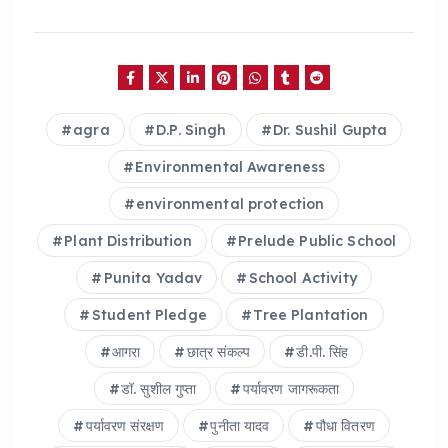
c
a
a
e
ts
re
b
A
o
p
agra
D.P. Singh
Dr. Sushil Gupta
o
p
Environmental Awareness
k
environmental protection
Plant Distribution
Prelude Public School
Punita Yadav
School Activity
Student Pledge
Tree Plantation
आगरा
छात्र संकल्प
डी.पी. सिंह
डॉ. सुशील गुप्ता
पर्यावरण जागरूकता
पर्यावरण संरक्षण
पुनीता यादव
पौधा वितरण