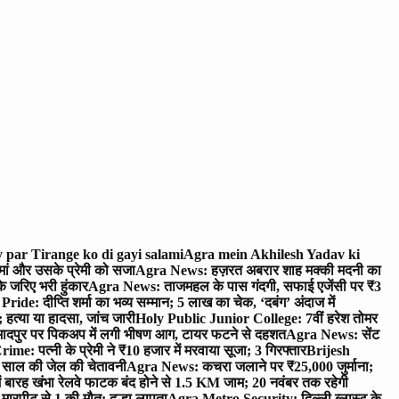
 par Tirange ko di gayi salami
Agra mein Akhilesh Yadav ki
मां और उसके प्रेमी को सजा
Agra News: हज़रत अबरार शाह मक्की मदनी का
 जरिए भरी हुंकार
Agra News: ताजमहल के पास गंदगी, सफाई एजेंसी पर ₹3
ride: दीप्ति शर्मा का भव्य सम्मान; 5 लाख का चेक, ‘दबंग’ अंदाज में
हत्या या हादसा, जांच जारी
Holy Public Junior College: 7वीं हरेश तोमर
दपुर पर पिकअप में लगी भीषण आग, टायर फटने से दहशत
Agra News: सेंट
me: पत्नी के प्रेमी ने ₹10 हजार में मरवाया सूजा; 3 गिरफ्तार
Brijesh
 साल की जेल की चेतावनी
Agra News: कचरा जलाने पर ₹25,000 जुर्माना;
 बारह खंभा रेलवे फाटक बंद होने से 1.5 KM जाम; 20 नवंबर तक रहेगी
मारपीट से 1 की मौत; दूल्हा लापता
Agra Metro Security: दिल्ली ब्लास्ट के