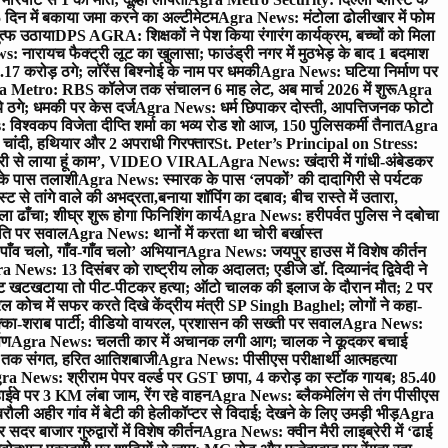
 दिन में बकाया जमा करने का अल्टीमेटम
Agra News: मंटोला ढोलीखार में फोम
ुत्फ उठाया
DPS AGRA: शिक्षकों ने पेश किया रंगारंग कार्यक्रम, बच्चों को मिला
 नारायच फैक्ट्री लूट का खुलासा; फाउंड्री नगर में मुठभेड़ के बाद 1 बदमाश
 करोड़ ठगे; लॉरेंस बिश्नोई के नाम पर धमकी
Agra News: घटिया निर्माण पर
 Metro: RBS कॉलेज तक संचालन 6 माह लेट, अब मार्च 2026 में शुरू
Agra
 ठगे; धमकी पर केस दर्ज
Agra News: धर्म छिपाकर दोस्ती, आपत्तिजनक फोटो
िश्वकप विजेता दीप्ति शर्मा का भव्य रोड शो आज, 150 पुलिसकर्मी तैनात
Agra
चांदी, हथियार और 2 अपराधी गिरफ्तार
St. Peter’s Principal on Stress:
ंत्री से लाया हूं काम’, VIDEO VIRAL
Agra News: खंदारी में गांधी-अंबेडकर
 के पास तलाशी
Agra News: स्मारक के पास ‘लपकों’ की दादागिरी से पर्यटक
े तांगे वाले की अभद्रता,बनाया शॉपिंग का दबाव; बीच रास्ते में उतारा,
 ढाँचा; शीघ्र शुरू होगा फिनिशिंग कार्य
Agra News: हरीपर्वत पुलिस ने दबोचा
थिति पर सवाल
Agra News: थानों में करता था चोरी बर्खास्त
ाँव चलो, गाँव-गाँव चलो’ अभियान
Agra News: जयपुर हाउस में विशेष कीर्तन
 News: 13 दिसंबर को राष्ट्रीय लोक अदालत; एडीजे डॉ. दिव्यानंद द्विवेदी ने
 खटखटाया तो पीट-पीटकर हत्या; ऑटो चालक की इलाज के दौरान मौत; 2 पर
ोच में सफर करते दिखे केंद्रीय मंत्री SP Singh Baghel; लोगों ने कहा-
का-शराब पार्टी; वीडियो वायरल, प्रशासन की सख्ती पर सवाल
Agra News:
पण
Agra News: चलती कार में अचानक लगी आग; चालक ने कूदकर बचाई
जे तक संगत, हरित आतिशबाजी
Agra News: पीसीएस परीक्षार्थी आत्महत्या
ra News: श्रीराम पेपर वर्ल्ड पर GST छापा, 4 करोड़ का स्टॉक गायब; 85.40
वे पर 3 KM लंबा जाम, रेंग रहे वाहन
Agra News: ब्लैकमेलिंग से तंग पीसीएस
ी अहीर गांव में बेटी की हेलीकॉप्टर से विदाई; देखने के लिए उमड़ी भीड़
Agra
 बाजार गुरुद्वारों में विशेष कीर्तन
Agra News: क्वीन मैरी लाइब्रेरी में ‘ढाई