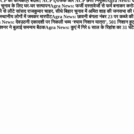
P का कार्यक्षेत्र बदला; ACP ट्रैफिक और ACP छत्ता नियुक्त
Agra News: देव
चुनाव के लिए घर-घर सत्यापन
Agra News: फर्जी दस्तावेजों से फर्म बनाकर करोड़ो
ो से लौटे सांसद राजकुमार चाहर, सीधे बिहार चुनाव में अमित शाह की जनसभा की तैय
स्थानीय लोगों में जमकर मारपीट
Agra News: छावनी बंगला नंबर 23 पर कब्जे की 
News: देवउठनी एकादशी पर निकली भव्य ‘श्याम निशान यात्रा’, 501 निशान हु
श्नर ने बुलाई समन्वय बैठक
Agra News: कुएं में गिरे 6 साल के रिहांश का 31 घं