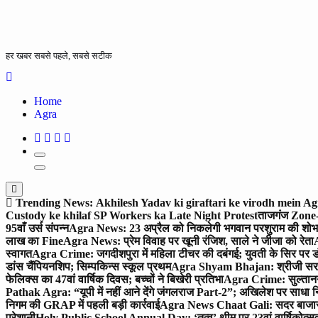
हर खबर सबसे पहले, सबसे सटीक
Home
Agra
Trending News:
Akhilesh Yadav ki giraftari ke virodh mein A
Custody ke khilaf SP Workers ka Late Night Protest
ताजगंज Zone-2 
95वाँ उर्स संपन्न
Agra News: 23 अप्रैल को निकलेगी भगवान परशुराम की शोभा
लाख का Fine
Agra News: प्रेम विवाह पर खूनी रंजिश, साले ने जीजा को रेता
A
स्वागत
Agra Crime: जगदीशपुरा में महिला टीचर की दबंगई; युवती के सिर पर ड
डांस चैंपियनशिप; सिम्पकिन्स स्कूल प्रथम
Agra Shyam Bhajan: श्रीजी सरकार
फेलिक्स का 47वां वार्षिक दिवस; बच्चों ने बिखेरी प्रतिभा
Agra Crime: सुल्तानगंज 
Pathak Agra: “यूपी में नहीं आने देंगे जंगलराज Part-2”; अखिलेश पर साधा 
निगम की GRAP में पहली बड़ी कार्रवाई
Agra News Chaat Gali: सदर बाजार मे
परेशानी
Holy Public School Annual Day: ‘तत्व’ थीम पर 23वां वार्षिकोत्सव;