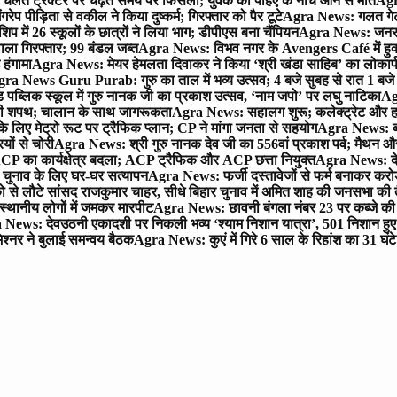
लते ट्रैक्टर पर चढ़ते समय पैर फिसला; युवक की पहिए के नीचे आने से मौत
Agra
 पीड़िता से वकील ने किया दुष्कर्म; गिरफ्तार को पैर टूटे
Agra News: गलत गेट
प में 26 स्कूलों के छात्रों ने लिया भाग; डीपीएस बना चैंपियन
Agra News: जनरल क
ाला गिरफ्तार; 99 बंडल जब्त
Agra News: विभव नगर के Avengers Café में हुक्
 हंगामा
Agra News: मेयर हेमलता दिवाकर ने किया ‘श्री खंडा साहिब’ का लोकार्
ra News Guru Purab: गुरु का ताल में भव्य उत्सव; 4 बजे सुबह से रात 1 ब
 पब्लिक स्कूल में गुरु नानक जी का प्रकाश उत्सव, ‘नाम जपो’ पर लघु नाटिका
Ag
की शपथ; चालान के साथ जागरूकता
Agra News: सहालग शुरू; कलेक्ट्रेट और हाई
लिए मेट्रो रूट पर ट्रैफिक प्लान; CP ने मांगा जनता से सहयोग
Agra News: बरौल
ियों से चोरी
Agra News: श्री गुरु नानक देव जी का 556वां प्रकाश पर्व; मैथन और सदर
P का कार्यक्षेत्र बदला; ACP ट्रैफिक और ACP छत्ता नियुक्त
Agra News: देव
चुनाव के लिए घर-घर सत्यापन
Agra News: फर्जी दस्तावेजों से फर्म बनाकर करोड़ो
ो से लौटे सांसद राजकुमार चाहर, सीधे बिहार चुनाव में अमित शाह की जनसभा की तैय
स्थानीय लोगों में जमकर मारपीट
Agra News: छावनी बंगला नंबर 23 पर कब्जे की 
News: देवउठनी एकादशी पर निकली भव्य ‘श्याम निशान यात्रा’, 501 निशान हु
श्नर ने बुलाई समन्वय बैठक
Agra News: कुएं में गिरे 6 साल के रिहांश का 31 घं