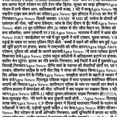
बाद आगरा मेट्रो स्टेशन पर एंटी-टेरर मॉक ड्रिल; सुरक्षा का कड़ा इम्तिहान
Agra 
गोदाम में लगी भीषण आग; आतिशबाजी बनी वजह, 1 घंटे में काबू
Agra News: फ्यूच
स्क्रीन टाइम कम करने का संदेश
Agra News: यूथ हॉस्टल में PNB का मेगा रि
गिरफ्तार
Agra News: दिल्ली धमाका: SNMC से MD डॉ. परवेज के दोस्तों की 
एआरएम की रोक, नहीं माना ठेकेदार; जांच के लिए दीवार से ईंट भेजी
Agra News: 
News: अंडर-19 मून प्रीमियर लीग 26 नवंबर से सेंट जोंस मैदान पर; विजेता क
बना ब्लैकमेल; अमन उस्मानी पर FIR
Agra News: नारायच में चोरों ने धावा बोल
News: ISBT फ्लाईओवर पर नशे में धुत युवती ने मारी टक्कर, युवक घायल; VIP
पढ़ाई के दबाव पर फादर एल्विन पिंटो बोले- ‘बच्चों में सहने की शक्ति कम हुई’
Agra
की मूर्ति हटाने पर हंगामा; बसपा ने राष्ट्रपति को सौंपा ज्ञापन
Agra High Alert: द
परेशान; पुलिस की आंखों के सामने बदनामी
Agra News: 7वें ताज ग्लोबल इंटरन
शिकायत दर्ज
Agra News: ट्रांस यमुना कॉलोनी में अतिक्रमण हटाने पर हंगामा;
शातिर चेन लुटेरा; इटावा का रवि कश्यप गिरफ्तार; कई जिलों में दर्ज हैं मुकदमे
Agra
सिपाही,गिरफ्तार
Agra News: दीप्ति शर्मा के स्वागत की तैयारियाँ ज़ोरों पर; घ
दरबार; शीशगंज साहिब के रागी मीत सिंह ने संगत को निहाल किया
Agra News: च
दिए अधिक लाभ देने के निर्देश
Agra News: समझौता कराने के बहाने ले जाकर गैंगरेप
केस दर्ज
Agra News: प्रिल्यूड पब्लिक स्कूल में रूपा प्रकाश मेमोरियल चैंपियनशि
सादगी की मिसाल
Agra News: क्रॉम्पटन ग्रीव्स के नाम पर नकली तार बेचने व
संदिग्ध हालात में कंपाउंडर की मौत; परिजनों ने शव सड़क पर रखकर किया 3 घंटे
जान
Agra News: एडीजे-12 महेंद्र कुमार:कोतवाल साहब गिरफ्तार हो!!!!!!!!
Ag
केस:सुसाइड नोट: ‘मेरे मरने के बाद तुम्हारी शादी होगी…’
Agra News: प्रिल्यूड
लाख जमा
Agra News: CP दीपक कुमार ने दिलाई यातायात नियमों के पालन 
परीक्षार्थी ने जान दी; पड़ोसी युवती सहित 4 पर केस
Agra News: वेडिंग सीजन के 
News: कैंट स्टेशन से फर्जी अग्निवीर गिरफ्तार; आर्मी यूनिफॉर्म में करता था यात्र