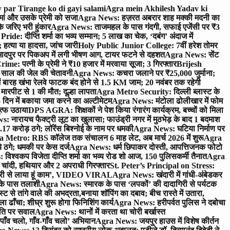
 par Tirange ko di gayi salami
Agra mein Akhilesh Yadav ki
मां और उसके प्रेमी को सजा
Agra News: हज़रत अबरार शाह मक्की मदनी का
 जरिए भरी हुंकार
Agra News: ताजमहल के पास गंदगी, सफाई एजेंसी पर ₹3
ride: दीप्ति शर्मा का भव्य सम्मान; 5 लाख का चेक, ‘दबंग’ अंदाज में
हत्या या हादसा, जांच जारी
Holy Public Junior College: 7वीं हरेश तोमर
दपुर पर पिकअप में लगी भीषण आग, टायर फटने से दहशत
Agra News: सेंट
me: पत्नी के प्रेमी ने ₹10 हजार में मरवाया सूजा; 3 गिरफ्तार
Brijesh
 साल की जेल की चेतावनी
Agra News: कचरा जलाने पर ₹25,000 जुर्माना;
 बारह खंभा रेलवे फाटक बंद होने से 1.5 KM जाम; 20 नवंबर तक रहेगी
मारपीट से 1 की मौत; दूल्हा लापता
Agra Metro Security: दिल्ली ब्लास्ट के
 दिन में बकाया जमा करने का अल्टीमेटम
Agra News: मंटोला ढोलीखार में फोम
ुत्फ उठाया
DPS AGRA: शिक्षकों ने पेश किया रंगारंग कार्यक्रम, बच्चों को मिला
 नारायच फैक्ट्री लूट का खुलासा; फाउंड्री नगर में मुठभेड़ के बाद 1 बदमाश
 करोड़ ठगे; लॉरेंस बिश्नोई के नाम पर धमकी
Agra News: घटिया निर्माण पर
 Metro: RBS कॉलेज तक संचालन 6 माह लेट, अब मार्च 2026 में शुरू
Agra
 ठगे; धमकी पर केस दर्ज
Agra News: धर्म छिपाकर दोस्ती, आपत्तिजनक फोटो
िश्वकप विजेता दीप्ति शर्मा का भव्य रोड शो आज, 150 पुलिसकर्मी तैनात
Agra
चांदी, हथियार और 2 अपराधी गिरफ्तार
St. Peter’s Principal on Stress:
ंत्री से लाया हूं काम’, VIDEO VIRAL
Agra News: खंदारी में गांधी-अंबेडकर
 के पास तलाशी
Agra News: स्मारक के पास ‘लपकों’ की दादागिरी से पर्यटक
े तांगे वाले की अभद्रता,बनाया शॉपिंग का दबाव; बीच रास्ते में उतारा,
 ढाँचा; शीघ्र शुरू होगा फिनिशिंग कार्य
Agra News: हरीपर्वत पुलिस ने दबोचा
थिति पर सवाल
Agra News: थानों में करता था चोरी बर्खास्त
ाँव चलो, गाँव-गाँव चलो’ अभियान
Agra News: जयपुर हाउस में विशेष कीर्तन