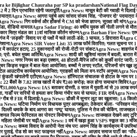
gra ke Bijlighar Chauraha par SP ka pradarshan
National Flag Day
में 2 दिन प्रभावित रहेगी जलापूर्ति
Agra News: मासूम बेटी की गवाही ने दिलाई 
यात्रा
Agra News: आगरा पहुंचे आप सांसद संजय सिंह, ‘रोजगार दो’ पदयात्रा के
gra News: गिग वर्कर्स और हॉकर्स ने CM को भेजा ज्ञापन; सुरक्षा की मांग
Agra P
ंडा, वीडियो वायरल
Agra Sadar Firing: 40 वर्षीय युवक की गोली लगने से मौत; 
 मित्र मंडल का 11वां मासिक कीर्तन संपन्न
Agra Barhan Fire News: एत्मा
में ‘लड़की’ विवाद पर दो पक्षों में चले लाठी-डंडे; 3 घायल, 5 हिरासत में
Agra Cri
निशाना
Agra News SIR Voter List: 35 लाख फॉर्म वितरित; गलत सूचना पर 1
ं काउंटर हटाए, 25 दुकानदारों की रोजी-रोटी पर संकट
Agra News: शाहगंज में
 प्रो. बघेल मुख्य अतिथि
Agra News: शादी की खुशियां मातम में बदली, बारात में 
News: नगर निगम का बड़ा एक्शन, 48 होटलों-मैरिज लॉन को कुर्की वारंट जारी; 5
र किड्स स्कूल में बाल मेला आयोजित; बच्चों ने लगाए स्टॉल, परिजनों संग खूब ल
टेल आउटरीच कार्यक्रम आयोजित; ग्राहकों को मिला वन-स्टॉप अनुभव
Agra News:
कुंडली खंगालेगी एटीएस
Agra News: हॉस्पिटल संचालक से होटल के नाम पर 1.17
22 बैंकों के 7.82 लाख खातों में डंप ₹240 करोड़; कल होगा समाधान शिविर
Agra
ो ₹31,000
Agra News: IAS बताकर दोस्ती, 8 साल में युवती-मां से 20 लाख रुपये
ा, गार्डों पर सरियों से हमला कर किया गंभीर रूप से घायल; FIR दर्ज
Agra News: व
 रौब से FIR में ढिलाई!
Agra News: डौकी में सुनार लूट का खुलासा; 1.6 किलो 
 News: घटिया निर्माण पर विधायक पुत्र आगबबूला; ठेकेदार बोला- ‘परिवहन म
िल्ली धमाके के बाद आगरा का ‘पप्पू’ घायल; पुलिस ने तेज की चेकिंग, ताजमहल
ेशनल फिल्म फेस्टिवल का पोस्टर विमोचन
Agra News: ताजमहल देखने आए टूरिस्ट स
 महिला जेसीबी पर चढ़ी
Agra News: 1 वर्ष में खड़ा हुआ VSPS स्कूल का 3 मंजिला
 News: कब्जा विवाद के आरोपी नेता मंच पर! अरुण सिंह के कार्यक्रम में उपस्
र पर पुताई, रोड शो का रूट फाइनल नहीं
Agra News: आज़ाद समाज पार्टी का ‘पाँव-प