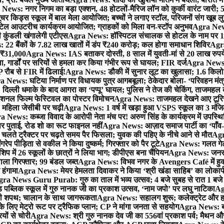
News: नगर निगम का बड़ा एक्शन, 48 होटलों-मैरिज लॉन को कुर्की वारंट जारी; 5
र किड्स स्कूल में बाल मेला आयोजित; बच्चों ने लगाए स्टॉल, परिजनों संग खूब ल
टेल आउटरीच कार्यक्रम आयोजित; ग्राहकों को मिला वन-स्टॉप अनुभव
Agra News:
कुंडली खंगालेगी एटीएस
Agra News: हॉस्पिटल संचालक से होटल के नाम पर 1.17
22 बैंकों के 7.82 लाख खातों में डंप ₹240 करोड़; कल होगा समाधान शिविर
Agra
ो ₹31,000
Agra News: IAS बताकर दोस्ती, 8 साल में युवती-मां से 20 लाख रुपये
ा, गार्डों पर सरियों से हमला कर किया गंभीर रूप से घायल; FIR दर्ज
Agra News: व
 रौब से FIR में ढिलाई!
Agra News: डौकी में सुनार लूट का खुलासा; 1.6 किलो 
 News: घटिया निर्माण पर विधायक पुत्र आगबबूला; ठेकेदार बोला- ‘परिवहन म
िल्ली धमाके के बाद आगरा का ‘पप्पू’ घायल; पुलिस ने तेज की चेकिंग, ताजमहल
ेशनल फिल्म फेस्टिवल का पोस्टर विमोचन
Agra News: ताजमहल देखने आए टूरिस्ट स
 महिला जेसीबी पर चढ़ी
Agra News: 1 वर्ष में खड़ा हुआ VSPS स्कूल का 3 मंजिला
 News: कब्जा विवाद के आरोपी नेता मंच पर! अरुण सिंह के कार्यक्रम में उपस्
र पर पुताई, रोड शो का रूट फाइनल नहीं
Agra News: आज़ाद समाज पार्टी का ‘पाँव-प
लते ट्रैक्टर पर चढ़ते समय पैर फिसला; युवक की पहिए के नीचे आने से मौत
Agra
 पीड़िता से वकील ने किया दुष्कर्म; गिरफ्तार को पैर टूटे
Agra News: गलत गेट
प में 26 स्कूलों के छात्रों ने लिया भाग; डीपीएस बना चैंपियन
Agra News: जनरल क
ाला गिरफ्तार; 99 बंडल जब्त
Agra News: विभव नगर के Avengers Café में हुक्
 हंगामा
Agra News: मेयर हेमलता दिवाकर ने किया ‘श्री खंडा साहिब’ का लोकार्
ra News Guru Purab: गुरु का ताल में भव्य उत्सव; 4 बजे सुबह से रात 1 ब
 पब्लिक स्कूल में गुरु नानक जी का प्रकाश उत्सव, ‘नाम जपो’ पर लघु नाटिका
Ag
की शपथ; चालान के साथ जागरूकता
Agra News: सहालग शुरू; कलेक्ट्रेट और हाई
लिए मेट्रो रूट पर ट्रैफिक प्लान; CP ने मांगा जनता से सहयोग
Agra News: बरौल
ियों से चोरी
Agra News: श्री गुरु नानक देव जी का 556वां प्रकाश पर्व; मैथन और सदर