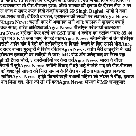
 News: 13 दिसंबर को राष्ट्रीय लोक अदालत; एडीजे डॉ. दिव्यानंद द्विवेदी ने
 खटखटाया तो पीट-पीटकर हत्या; ऑटो चालक की इलाज के दौरान मौत; 2 पर
ोच में सफर करते दिखे केंद्रीय मंत्री SP Singh Baghel; लोगों ने कहा-
का-शराब पार्टी; वीडियो वायरल, प्रशासन की सख्ती पर सवाल
Agra News:
पण
Agra News: चलती कार में अचानक लगी आग; चालक ने कूदकर बचाई
जे तक संगत, हरित आतिशबाजी
Agra News: पीसीएस परीक्षार्थी आत्महत्या
ra News: श्रीराम पेपर वर्ल्ड पर GST छापा, 4 करोड़ का स्टॉक गायब; 85.40
वे पर 3 KM लंबा जाम, रेंग रहे वाहन
Agra News: ब्लैकमेलिंग से तंग पीसीएस
ी अहीर गांव में बेटी की हेलीकॉप्टर से विदाई; देखने के लिए उमड़ी भीड़
Agra
 बाजार गुरुद्वारों में विशेष कीर्तन
Agra News: क्वीन मैरी लाइब्रेरी में ‘ढाई
ोत्थान एकादशी पर शादियों से जाम; MG रोड और फतेहाबाद पर रेंगता रहा
ं की टैक्स चोरी, 7 कारोबारियों पर केस दर्ज
Agra News: भारत ने जीता
ारी में जुटे
Agra News: जमीनी विवाद में बड़े भाई ने छोटे भाई को पीट-पीटकर
कोशिश; पूर्व सांसद को सिख समाज के विरोध पर लौटना पड़ा
Agra News:
ए शामिल
Agra News: हाईवे किनारे खड़ी गर्भवती महिला को लोडर ने रौंदा, इलाज
टे बाद मिला शव, सेना की ली गई मदद
Agra News: मॉस्को में MP राजकुमार