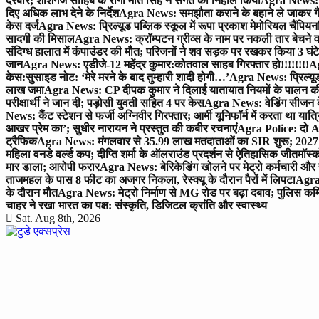
दरबार; शीशगंज साहिब के रागी मीत सिंह ने संगत को निहाल किया
Agra News: च
दिए अधिक लाभ देने के निर्देश
Agra News: समझौता कराने के बहाने ले जाकर गैंगरेप
केस दर्ज
Agra News: प्रिल्यूड पब्लिक स्कूल में रूपा प्रकाश मेमोरियल चैंपियनशि
सादगी की मिसाल
Agra News: क्रॉम्पटन ग्रीव्स के नाम पर नकली तार बेचने व
संदिग्ध हालात में कंपाउंडर की मौत; परिजनों ने शव सड़क पर रखकर किया 3 घंटे
जान
Agra News: एडीजे-12 महेंद्र कुमार:कोतवाल साहब गिरफ्तार हो!!!!!!!!
Ag
केस:सुसाइड नोट: ‘मेरे मरने के बाद तुम्हारी शादी होगी…’
Agra News: प्रिल्यूड
लाख जमा
Agra News: CP दीपक कुमार ने दिलाई यातायात नियमों के पालन 
परीक्षार्थी ने जान दी; पड़ोसी युवती सहित 4 पर केस
Agra News: वेडिंग सीजन के 
News: कैंट स्टेशन से फर्जी अग्निवीर गिरफ्तार; आर्मी यूनिफॉर्म में करता था यात्र
आखर प्रेम का’; सुधीर नारायन ने प्रस्तुत की कबीर रचनाएं
Agra Police: दो AC
ट्रैफिक
Agra News: मंगलवार से 35.99 लाख मतदाताओं का SIR शुरू; 2027 
महिला वनडे वर्ल्ड कप; दीप्ति शर्मा के ऑलराउंड प्रदर्शन से ऐतिहासिक जीत
मॉस्क
मार डाला; आरोपी फरार
Agra News: बेरिकेडिंग खोलने पर मेट्रो कर्मचारी और 
ताजमहल के पास 8 फीट का अजगर निकला, रेस्क्यू के दौरान पैरों में लिपटा
Agra 
के दौरान मौत
Agra News: मेट्रो निर्माण से MG रोड पर बढ़ा दबाव; पुलिस कमि
चाहर ने रखा भारत का पक्ष: संस्कृति, डिजिटल क्रांति और स्वास्थ्य
Sat. Aug 8th, 2026