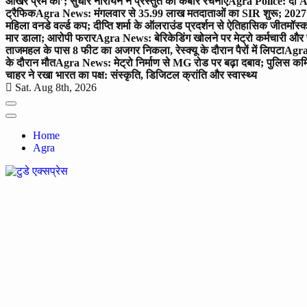
आखर प्रेम का’; सुधीर नारायन ने प्रस्तुत की कबीर रचनाएं
Agra Police: दो AC
ट्रैफिक
Agra News: मंगलवार से 35.99 लाख मतदाताओं का SIR शुरू; 2027 
महिला वनडे वर्ल्ड कप; दीप्ति शर्मा के ऑलराउंड प्रदर्शन से ऐतिहासिक जीत
मॉस्क
मार डाला; आरोपी फरार
Agra News: बेरिकेडिंग खोलने पर मेट्रो कर्मचारी और 
ताजमहल के पास 8 फीट का अजगर निकला, रेस्क्यू के दौरान पैरों में लिपटा
Agra 
के दौरान मौत
Agra News: मेट्रो निर्माण से MG रोड पर बढ़ा दबाव; पुलिस कमि
चाहर ने रखा भारत का पक्ष: संस्कृति, डिजिटल क्रांति और स्वास्थ्य
Sat. Aug 8th, 2026
Home
Agra