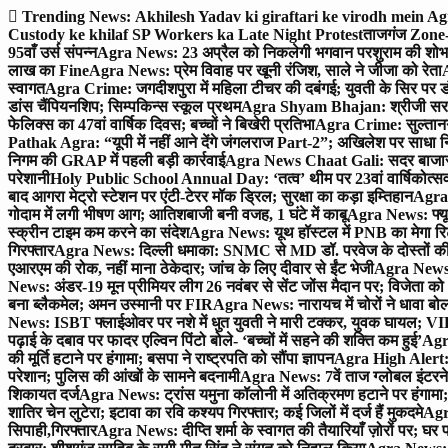
Skip
Trending News:
Akhilesh Yadav ki giraftari ke virodh mein A
to
Custody ke khilaf SP Workers ka Late Night Protest
ताजगंज Zone-2 
content
95वाँ उर्स संपन्न
Agra News: 23 अप्रैल को निकलेगी भगवान परशुराम की शोभा
लाख का Fine
Agra News: प्रेम विवाह पर खूनी रंजिश, साले ने जीजा को रेता
A
स्वागत
Agra Crime: जगदीशपुरा में महिला टीचर की दबंगई; युवती के सिर पर ड
डांस चैंपियनशिप; सिम्पकिन्स स्कूल प्रथम
Agra Shyam Bhajan: श्रीजी सरकार
फेलिक्स का 47वां वार्षिक दिवस; बच्चों ने बिखेरी प्रतिभा
Agra Crime: सुल्तानगंज 
Pathak Agra: “यूपी में नहीं आने देंगे जंगलराज Part-2”; अखिलेश पर साधा 
निगम की GRAP में पहली बड़ी कार्रवाई
Agra News Chaat Gali: सदर बाजार मे
परेशानी
Holy Public School Annual Day: ‘तत्व’ थीम पर 23वां वार्षिकोत्सव;
बाद आगरा मेट्रो स्टेशन पर एंटी-टेरर मॉक ड्रिल; सुरक्षा का कड़ा इम्तिहान
Agra 
गोदाम में लगी भीषण आग; आतिशबाजी बनी वजह, 1 घंटे में काबू
Agra News: फ्यूच
स्क्रीन टाइम कम करने का संदेश
Agra News: यूथ हॉस्टल में PNB का मेगा रि
गिरफ्तार
Agra News: दिल्ली धमाका: SNMC से MD डॉ. परवेज के दोस्तों की 
एआरएम की रोक, नहीं माना ठेकेदार; जांच के लिए दीवार से ईंट भेजी
Agra News: 
News: अंडर-19 मून प्रीमियर लीग 26 नवंबर से सेंट जोंस मैदान पर; विजेता क
बना ब्लैकमेल; अमन उस्मानी पर FIR
Agra News: नारायच में चोरों ने धावा बोल
News: ISBT फ्लाईओवर पर नशे में धुत युवती ने मारी टक्कर, युवक घायल; VIP
पढ़ाई के दबाव पर फादर एल्विन पिंटो बोले- ‘बच्चों में सहने की शक्ति कम हुई’
Agra
की मूर्ति हटाने पर हंगामा; बसपा ने राष्ट्रपति को सौंपा ज्ञापन
Agra High Alert: द
परेशान; पुलिस की आंखों के सामने बदनामी
Agra News: 7वें ताज ग्लोबल इंटरन
शिकायत दर्ज
Agra News: ट्रांस यमुना कॉलोनी में अतिक्रमण हटाने पर हंगामा;
शातिर चेन लुटेरा; इटावा का रवि कश्यप गिरफ्तार; कई जिलों में दर्ज हैं मुकदमे
Agra
सिपाही,गिरफ्तार
Agra News: दीप्ति शर्मा के स्वागत की तैयारियाँ ज़ोरों पर; घ