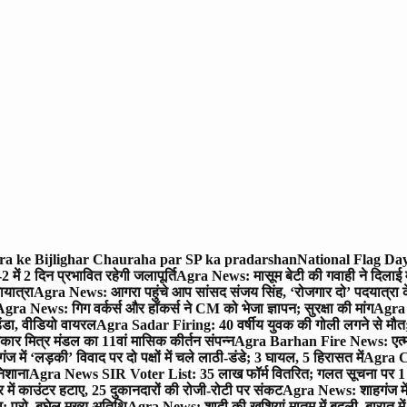
gra ke Bijlighar Chauraha par SP ka pradarshan
National Flag Day
में 2 दिन प्रभावित रहेगी जलापूर्ति
Agra News: मासूम बेटी की गवाही ने दिलाई 
यात्रा
Agra News: आगरा पहुंचे आप सांसद संजय सिंह, ‘रोजगार दो’ पदयात्रा के
gra News: गिग वर्कर्स और हॉकर्स ने CM को भेजा ज्ञापन; सुरक्षा की मांग
Agra P
ंडा, वीडियो वायरल
Agra Sadar Firing: 40 वर्षीय युवक की गोली लगने से मौत; 
 मित्र मंडल का 11वां मासिक कीर्तन संपन्न
Agra Barhan Fire News: एत्मा
में ‘लड़की’ विवाद पर दो पक्षों में चले लाठी-डंडे; 3 घायल, 5 हिरासत में
Agra Cri
निशाना
Agra News SIR Voter List: 35 लाख फॉर्म वितरित; गलत सूचना पर 1
ं काउंटर हटाए, 25 दुकानदारों की रोजी-रोटी पर संकट
Agra News: शाहगंज में
 प्रो. बघेल मुख्य अतिथि
Agra News: शादी की खुशियां मातम में बदली, बारात में 