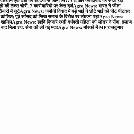
ोत्थान एकादशी पर शादियों से जाम; MG रोड और फतेहाबाद पर रेंगता रहा
ं की टैक्स चोरी, 7 कारोबारियों पर केस दर्ज
Agra News: भारत ने जीता
ारी में जुटे
Agra News: जमीनी विवाद में बड़े भाई ने छोटे भाई को पीट-पीटकर
कोशिश; पूर्व सांसद को सिख समाज के विरोध पर लौटना पड़ा
Agra News:
ए शामिल
Agra News: हाईवे किनारे खड़ी गर्भवती महिला को लोडर ने रौंदा, इलाज
टे बाद मिला शव, सेना की ली गई मदद
Agra News: मॉस्को में MP राजकुमार