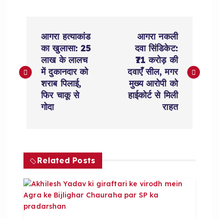
P
आगरा हत्याकांड
आगरा नकली
o
का खुलासा: 25
दवा सिंडिकेट:
लाख के लालच
₹71 करोड़ की
s
में दुकानदार को
दवाएँ सील, मगर
शराब पिलाई,
मुख्य आरोपी को
t
फिर चाकू से
हाईकोर्ट से मिली
गोदा
राहत
n
a
Related Posts
v
i