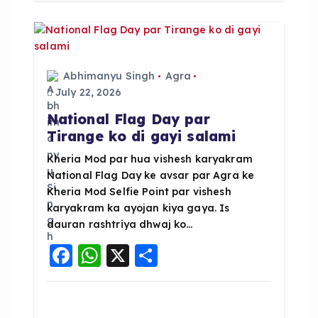
o
p
o
p
k
Abhimanyu Singh
Agra
July 22, 2026
National Flag Day par
Tirange ko di gayi salami
Kheria Mod par hua vishesh karyakram
National Flag Day ke avsar par Agra ke
Kheria Mod Selfie Point par vishesh
karyakram ka ayojan kiya gaya. Is
dauran rashtriya dhwaj ko…
F
W
X
S
a
h
h
c
a
a