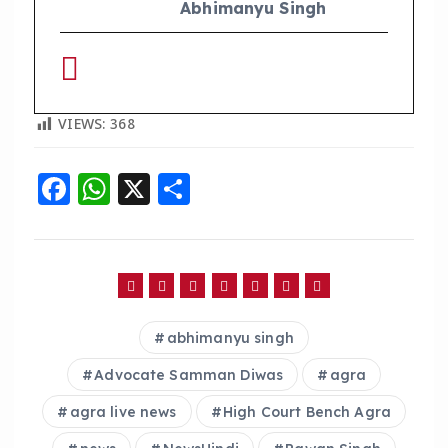
Abhimanyu Singh
VIEWS:
368
F
W
X
S
a
h
h
c
a
a
e
ts
re
b
A
abhimanyu singh
o
p
o
p
Advocate Samman Diwas
agra
k
agra live news
High Court Bench Agra