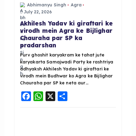
g
Abhimanyu Singh
Agra
a
July 22, 2026
Akhilesh Yadav ki giraftari ke
t
virodh mein Agra ke Bijlighar
Chauraha par SP ka
i
pradarshan
o
Purv ghoshit karyakram ke tahat jute
karyakarta Samajwadi Party ke rashtriya
adhyaksh Akhilesh Yadav ki giraftari ke
n
virodh mein Budhwar ko Agra ke Bijlighar
Chauraha par SP ke neta aur…
F
W
X
S
a
h
h
c
a
a
e
ts
re
b
A