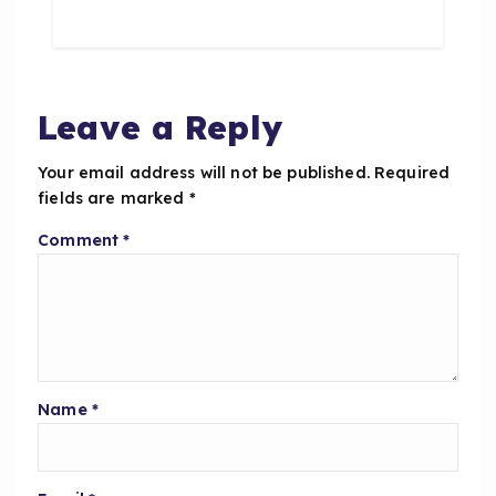
e
ts
re
b
A
o
p
o
p
Leave a Reply
k
Your email address will not be published.
Required
fields are marked
*
Comment
*
Name
*