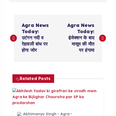
P
Agra News
Agra News
o
Today:
Today:
उटंगन नदी व
इंजेक्शन के बाद
s
रेहावली बांध पर
मासूम की मौत
होगा जोर
पर हंगामा
t
n
Related Posts
a
v
i
Abhimanyu Singh
Agra