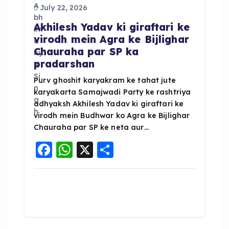
g
July 22, 2026
Akhilesh Yadav ki giraftari ke
a
virodh mein Agra ke Bijlighar
Chauraha par SP ka
t
pradarshan
i
Purv ghoshit karyakram ke tahat jute
karyakarta Samajwadi Party ke rashtriya
adhyaksh Akhilesh Yadav ki giraftari ke
o
virodh mein Budhwar ko Agra ke Bijlighar
Chauraha par SP ke neta aur…
n
F
W
X
S
a
h
h
c
a
a
e
ts
re
b
A