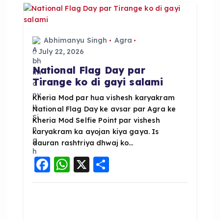
o
p
o
p
k
Abhimanyu Singh
Agra
July 22, 2026
National Flag Day par
Tirange ko di gayi salami
Kheria Mod par hua vishesh karyakram
National Flag Day ke avsar par Agra ke
Kheria Mod Selfie Point par vishesh
karyakram ka ayojan kiya gaya. Is
dauran rashtriya dhwaj ko…
F
W
X
S
a
h
h
c
a
a
e
ts
re