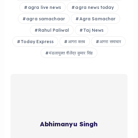
o
p
agra live news
agra news today
k
agra samachaar
Agra Samachar
Rahul Paliwal
Taj News
Today Express
आगरा क्लब
आगरा समाचार
मंडलायुक्त शैलेंद्र कुमार सिंह
Abhimanyu Singh