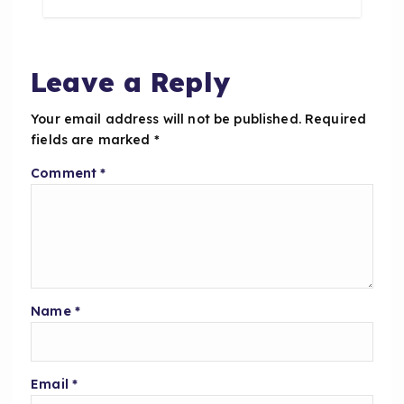
b
A
o
p
o
p
Leave a Reply
k
Your email address will not be published.
Required
fields are marked
*
Comment
*
Name
*
Email
*