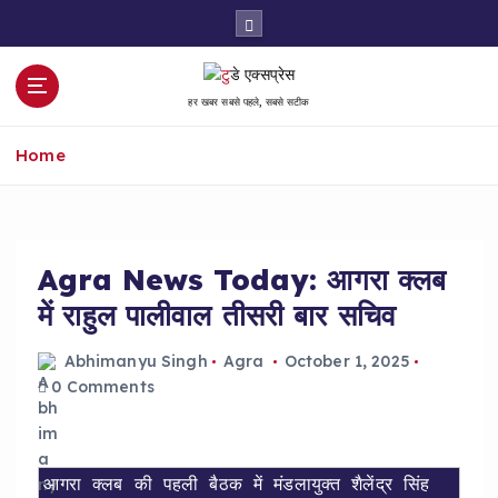
S
k
i
p
हर खबर सबसे पहले, सबसे सटीक
t
o
Home
c
o
n
t
e
Agra News Today: आगरा क्लब
n
में राहुल पालीवाल तीसरी बार सचिव
t
Abhimanyu Singh
Agra
October 1, 2025
0 Comments
आगरा क्लब की पहली बैठक में मंडलायुक्त शैलेंद्र सिंह 