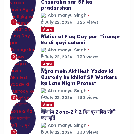
Chauraha par SP ka
pradarshan
Abhimanyu Singh
July 22, 2026
25 views
1
Agra
National Flag Day par Tirange
ko di gayi salami
Abhimanyu Singh
July 22, 2026
30 views
2
Agra
Agra mein Akhilesh Yadav ki
Custody ke khilaf SP Workers
ka Late Night Protest
Abhimanyu Singh
July 22, 2026
30 views
3
Agra
ताजगंज Zone-2 में 2 दिन प्रभावित रहेगी
जलापूर्ति
Abhimanyu Singh
July 22, 2026
30 views
4