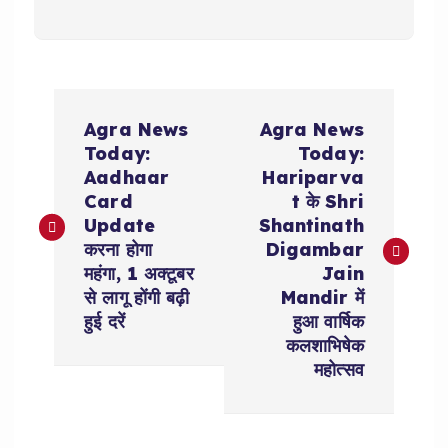
P
Agra News
Agra News
o
Today:
Today:
Aadhaar
Hariparva
s
Card
t के Shri
Update
Shantinath
t
करना होगा
Digambar
महंगा, 1 अक्टूबर
Jain
n
से लागू होंगी बढ़ी
Mandir में
हुई दरें
हुआ वार्षिक
a
कलशाभिषेक
महोत्सव
v