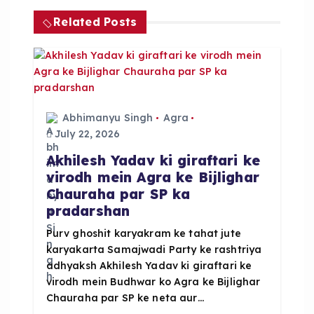
i
Related Posts
g
a
t
Abhimanyu Singh
Agra
i
July 22, 2026
Akhilesh Yadav ki giraftari ke
o
virodh mein Agra ke Bijlighar
Chauraha par SP ka
n
pradarshan
Purv ghoshit karyakram ke tahat jute
karyakarta Samajwadi Party ke rashtriya
adhyaksh Akhilesh Yadav ki giraftari ke
virodh mein Budhwar ko Agra ke Bijlighar
Chauraha par SP ke neta aur…