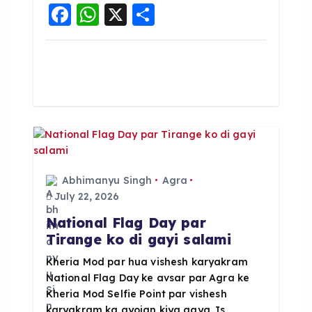
F
W
X
S
a
h
h
c
a
a
e
ts
re
b
A
o
p
o
p
k
Abhimanyu Singh
Agra
July 22, 2026
National Flag Day par
Tirange ko di gayi salami
Kheria Mod par hua vishesh karyakram
National Flag Day ke avsar par Agra ke
Kheria Mod Selfie Point par vishesh
karyakram ka ayojan kiya gaya. Is