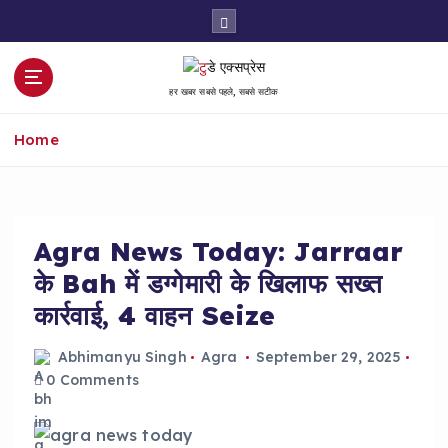
S
k
i
p
हर खबर सबसे पहले, सबसे सटीक
t
o
Home
c
o
n
t
e
Agra News Today: Jarraar
n
के Bah में डग्गेमारी के खिलाफ सख्त
t
कार्रवाई, 4 वाहन Seize
Abhimanyu Singh
Agra
September 29, 2025
0 Comments