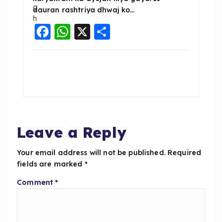
dauran rashtriya dhwaj ko…
F
W
X
S
a
h
h
c
a
a
e
ts
re
b
A
o
p
o
p
Leave a Reply
k
Your email address will not be published.
Required
fields are marked
*
Comment
*