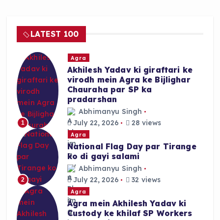
LATEST 100
Agra
Akhilesh Yadav ki giraftari ke
virodh mein Agra ke Bijlighar
Chauraha par SP ka
pradarshan
Abhimanyu Singh
July 22, 2026
28 views
1
Agra
National Flag Day par Tirange
ko di gayi salami
Abhimanyu Singh
July 22, 2026
32 views
2
Agra
Agra mein Akhilesh Yadav ki
Custody ke khilaf SP Workers