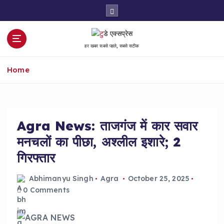
S
k
i
p
हर खबर सबसे पहले, सबसे सटीक
t
o
Home
c
o
n
t
e
Agra News: ताजगंज में कार सवार
n
मनचलों का पीछा, अश्लील इशारे; 2
t
गिरफ्तार
Abhimanyu Singh
Agra
October 25, 2025
0 Comments