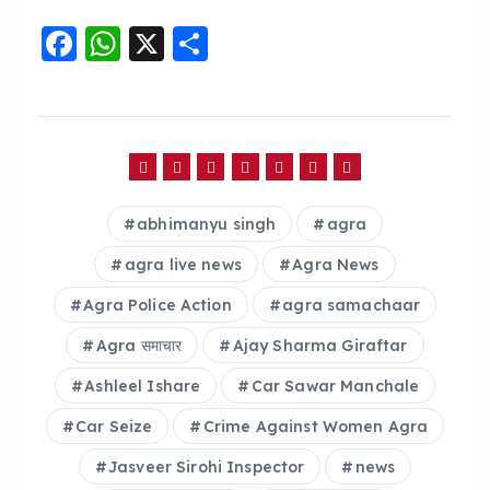
F
W
X
S
a
h
h
c
a
a
e
ts
re
b
A
o
p
abhimanyu singh
agra
o
p
agra live news
Agra News
k
Agra Police Action
agra samachaar
Agra समाचार
Ajay Sharma Giraftar
Ashleel Ishare
Car Sawar Manchale
Car Seize
Crime Against Women Agra
Jasveer Sirohi Inspector
news