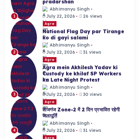
pradarshan
Abhimanyu Singh
July 22, 2026
26 views
1
Agra
National Flag Day par Tirange
ko di gayi salami
Abhimanyu Singh
July 22, 2026
31 views
2
Agra
Agra mein Akhilesh Yadav ki
Custody ke khilaf SP Workers
ka Late Night Protest
Abhimanyu Singh
July 22, 2026
30 views
3
Agra
ताजगंज Zone-2 में 2 दिन प्रभावित रहेगी
जलापूर्ति
Abhimanyu Singh
July 22, 2026
31 views
4
Agra