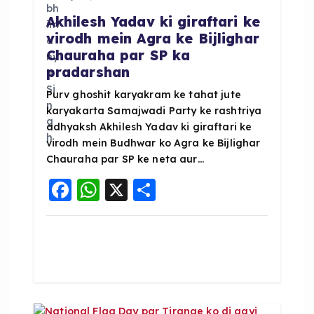
a
Akhilesh Yadav ki giraftari ke
virodh mein Agra ke Bijlighar
t
Chauraha par SP ka
pradarshan
i
Purv ghoshit karyakram ke tahat jute
karyakarta Samajwadi Party ke rashtriya
o
adhyaksh Akhilesh Yadav ki giraftari ke
virodh mein Budhwar ko Agra ke Bijlighar
n
Chauraha par SP ke neta aur…
F
W
X
S
a
h
h
c
a
a
e
ts
re
b
A
o
p