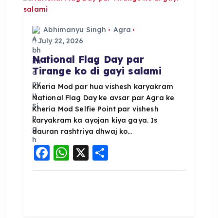
o
p
k
Abhimanyu Singh
Agra
July 22, 2026
National Flag Day par
Tirange ko di gayi salami
Kheria Mod par hua vishesh karyakram
National Flag Day ke avsar par Agra ke
Kheria Mod Selfie Point par vishesh
karyakram ka ayojan kiya gaya. Is
dauran rashtriya dhwaj ko…
F
W
X
S
a
h
h
c
a
a
e
ts
re
b
A