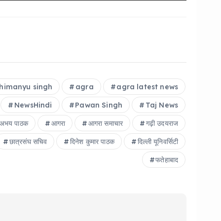
himanyu singh
agra
agra latest news
NewsHindi
Pawan Singh
Taj News
अभय पाठक
आगरा
आगरा समाचार
गढ़ी उदयराज
छात्रसंघ सचिव
दिनेश कुमार पाठक
दिल्ली यूनिवर्सिटी
फतेहाबाद