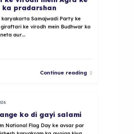
P ka pradarshan
e karyakarta Samajwadi Party ke
 giraftari ke virodh mein Budhwar ko
 neta aur…
Continue reading
026
ange ko di gayi salami
m National Flag Day ke avsar par
vishesh karyakram ka ayojan kiya