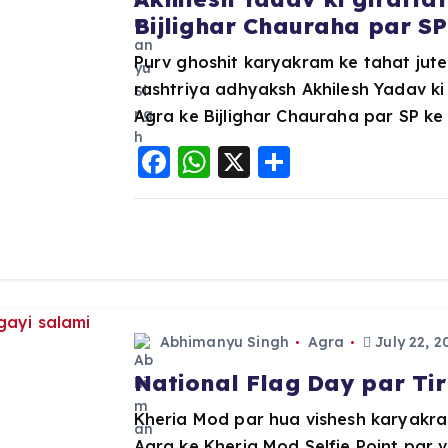
Bijlighar Chauraha par S
Purv ghoshit karyakram ke tahat jut
rashtriya adhyaksh Akhilesh Yadav ki
Agra ke Bijlighar Chauraha par SP ke
F
W
X
S
a
h
h
c
a
a
e
ts
re
b
A
o
p
Abhimanyu Singh
Agra
July 22, 2
o
p
k
National Flag Day par Tir
Kheria Mod par hua vishesh karyakra
Agra ke Kheria Mod Selfie Point par 