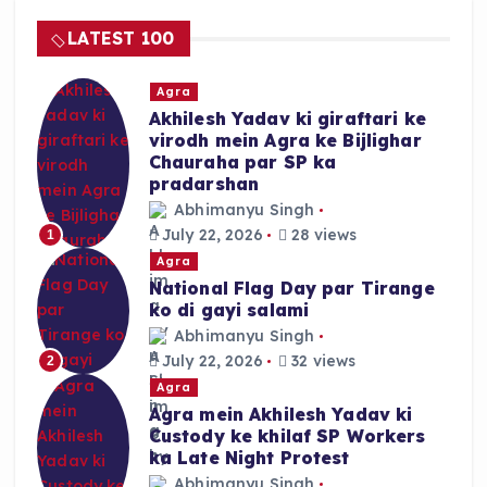
e
ts
re
LATEST 100
b
A
o
p
Agra
o
p
Akhilesh Yadav ki giraftari ke
virodh mein Agra ke Bijlighar
k
Chauraha par SP ka
pradarshan
Abhimanyu Singh
July 22, 2026
28 views
1
Agra
National Flag Day par Tirange
ko di gayi salami
Abhimanyu Singh
July 22, 2026
32 views
2
Agra
Agra mein Akhilesh Yadav ki
Custody ke khilaf SP Workers
ka Late Night Protest
Abhimanyu Singh